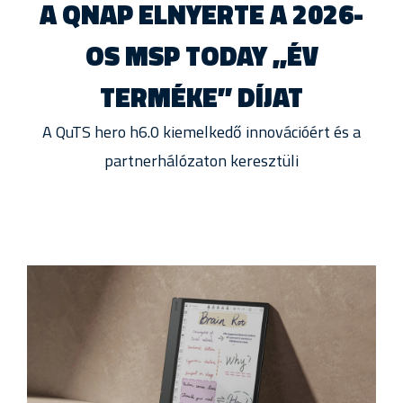
A QNAP ELNYERTE A 2026-
OS MSP TODAY „ÉV
TERMÉKE” DÍJAT
A QuTS hero h6.0 kiemelkedő innovációért és a
partnerhálózaton keresztüli