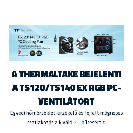
A THERMALTAKE BEJELENTI
A TS120/TS140 EX RGB PC-
VENTILÁTORT
Egyedi hőmérséklet-érzékelő és fejlett mágneses
csatlakozás a kiváló PC-hűtésért A