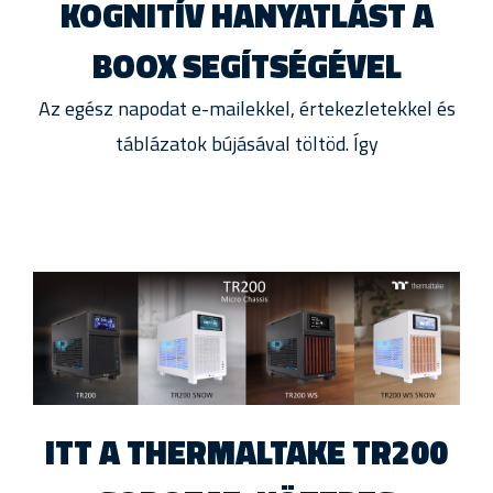
KOGNITÍV HANYATLÁST A
BOOX SEGÍTSÉGÉVEL
Az egész napodat e-mailekkel, értekezletekkel és
táblázatok bújásával töltöd. Így
ITT A THERMALTAKE TR200