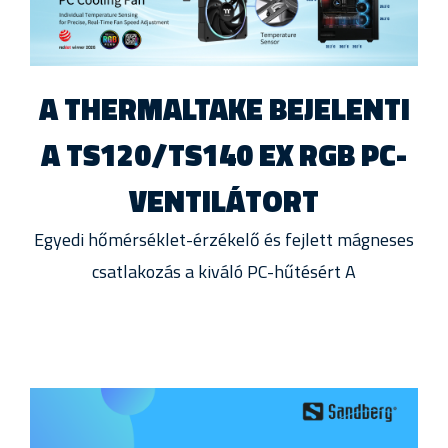
A THERMALTAKE BEJELENTI
A TS120/TS140 EX RGB PC-
VENTILÁTORT
Egyedi hőmérséklet-érzékelő és fejlett mágneses
csatlakozás a kiváló PC-hűtésért A