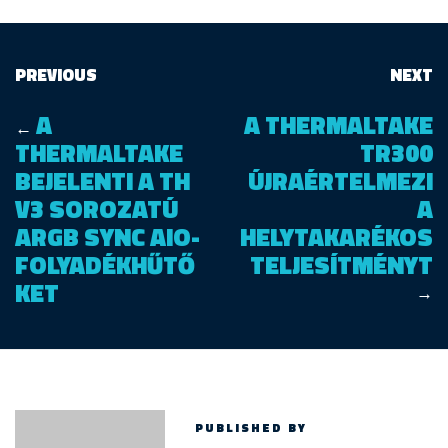
PREVIOUS
NEXT
A
A THERMALTAKE
←
THERMALTAKE
TR300
BEJELENTI A TH
ÚJRAÉRTELMEZI
V3 SOROZATÚ
A
ARGB SYNC AIO-
HELYTAKARÉKOS
FOLYADÉKHŰTŐ
TELJESÍTMÉNYT
KET
→
PUBLISHED BY