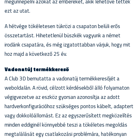
megünnepelni azokat az embereket, akik lehetővé tették
ezt az utat.
A hétvége tökéletesen tükrözi a csapaton belüli erős
összetartást. Hihetetlenül büszkék vagyunk a német
irodánk csapatára, és még izgatottabban várjuk, hogy mit
hoz majd a következő 25 év.
Vadonatúj termékkereső
A Club 3D bemutatta a vadonatúj termékkeresőjét a
weboldalán. A rövid, célzott kérdésekből álló folyamaton
végigvezetve az eszköz gyorsan azonosítja az adott
hardverkonfigurációhoz szükséges pontos kábelt, adaptert
vagy dokkolóállomást. Ez az egyszerűsített megközelítés
minden eddiginél könnyebbé teszi a tökéletes megoldás
megtalálását egy csatlakozási problémára, hatékonyan