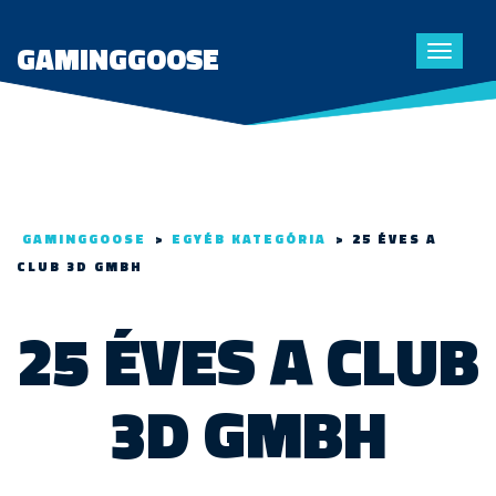
GAMINGGOOSE
Toggle
navigat
GAMINGGOOSE
>
EGYÉB KATEGÓRIA
>
25 ÉVES A
CLUB 3D GMBH
25 ÉVES A CLUB
3D GMBH