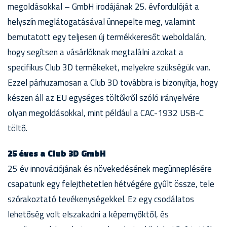
megoldásokkal – GmbH irodájának 25. évfordulóját a
helyszín meglátogatásával ünnepelte meg, valamint
bemutatott egy teljesen új termékkeresőt weboldalán,
hogy segítsen a vásárlóknak megtalálni azokat a
specifikus Club 3D termékeket, melyekre szükségük van.
Ezzel párhuzamosan a Club 3D továbbra is bizonyítja, hogy
készen áll az EU egységes töltőkről szóló irányelvére
olyan megoldásokkal, mint például a CAC-1932 USB-C
töltő.
25 éves a Club 3D GmbH
25 év innovációjának és növekedésének megünneplésére
csapatunk egy felejthetetlen hétvégére gyűlt össze, tele
szórakoztató tevékenységekkel. Ez egy csodálatos
lehetőség volt elszakadni a képernyőktől, és