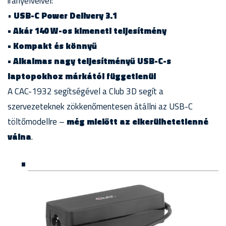
irányelveivel:
•
USB-C Power Delivery 3.1
• Akár 140 W-os kimeneti teljesítmény
• Kompakt és könnyű
• Alkalmas nagy teljesítményű USB-C-s
laptopokhoz márkától függetlenül
A CAC-1932 segítségével a Club 3D segít a
szervezeteknek zökkenőmentesen átállni az USB-C
töltőmodellre –
még mielőtt az elkerülhetetlenné
válna
.