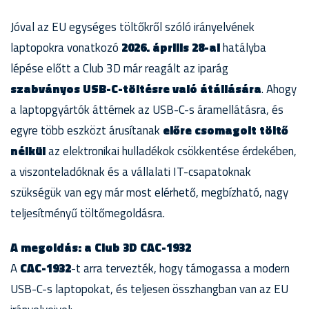
Jóval az EU egységes töltőkről szóló irányelvének
laptopokra vonatkozó
2026. április 28-ai
hatályba
lépése előtt a Club 3D már reagált az iparág
szabványos USB-C-töltésre való átállására
. Ahogy
a laptopgyártók áttérnek az USB-C-s áramellátásra, és
egyre több eszközt árusítanak
előre csomagolt töltő
nélkül
az elektronikai hulladékok csökkentése érdekében,
a viszonteladóknak és a vállalati IT-csapatoknak
szükségük van egy már most elérhető, megbízható, nagy
teljesítményű töltőmegoldásra.
A megoldás: a Club 3D CAC-1932
A
CAC-1932
-t arra tervezték, hogy támogassa a modern
USB-C-s laptopokat, és teljesen összhangban van az EU