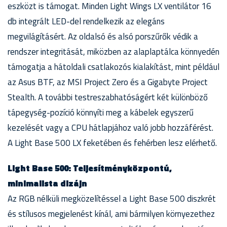
eszközt is támogat. Minden Light Wings LX ventilátor 16
db integrált LED-del rendelkezik az elegáns
megvilágításért. Az oldalsó és alsó porszűrők védik a
rendszer integritását, miközben az alaplaptálca könnyedén
támogatja a hátoldali csatlakozós kialakítást, mint például
az Asus BTF, az MSI Project Zero és a Gigabyte Project
Stealth. A további testreszabhatóságért két különböző
tápegység-pozíció könnyíti meg a kábelek egyszerű
kezelését vagy a CPU hátlapjához való jobb hozzáférést.
A Light Base 500 LX feketében és fehérben lesz elérhető.
Light Base 500: Teljesítményközpontú,
minimalista dizájn
Az RGB nélküli megközelítéssel a Light Base 500 diszkrét
és stílusos megjelenést kínál, ami bármilyen környezethez