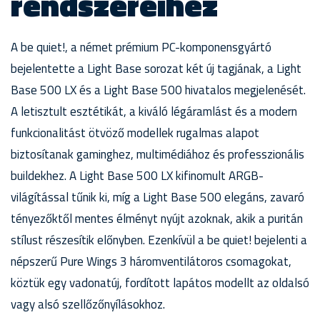
rendszereihez
A be quiet!, a német prémium PC-komponensgyártó
bejelentette a Light Base sorozat két új tagjának, a Light
Base 500 LX és a Light Base 500 hivatalos megjelenését.
A letisztult esztétikát, a kiváló légáramlást és a modern
funkcionalitást ötvöző modellek rugalmas alapot
biztosítanak gaminghez, multimédiához és professzionális
buildekhez. A Light Base 500 LX kifinomult ARGB-
világítással tűnik ki, míg a Light Base 500 elegáns, zavaró
tényezőktől mentes élményt nyújt azoknak, akik a puritán
stílust részesítik előnyben. Ezenkívül a be quiet! bejelenti a
népszerű Pure Wings 3 háromventilátoros csomagokat,
köztük egy vadonatúj, fordított lapátos modellt az oldalsó
vagy alsó szellőzőnyílásokhoz.