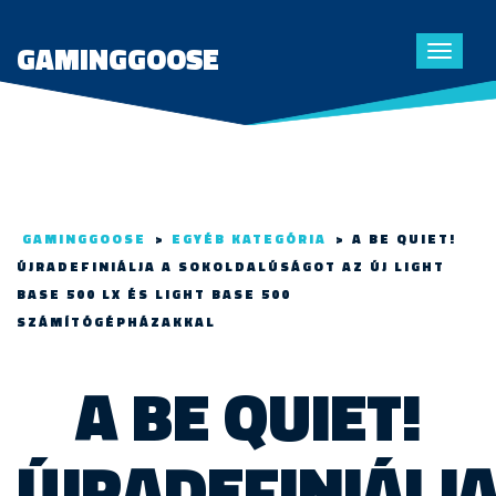
GAMINGGOOSE
Toggle
navigat
GAMINGGOOSE
>
EGYÉB KATEGÓRIA
>
A BE QUIET!
ÚJRADEFINIÁLJA A SOKOLDALÚSÁGOT AZ ÚJ LIGHT
BASE 500 LX ÉS LIGHT BASE 500
SZÁMÍTÓGÉPHÁZAKKAL
A BE QUIET!
ÚJRADEFINIÁLJ