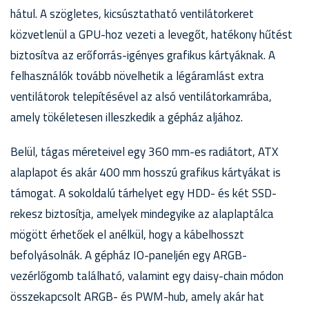
hátul. A szögletes, kicsúsztatható ventilátorkeret
közvetlenül a GPU-hoz vezeti a levegőt, hatékony hűtést
biztosítva az erőforrás-igényes grafikus kártyáknak. A
felhasználók tovább növelhetik a légáramlást extra
ventilátorok telepítésével az alsó ventilátorkamrába,
amely tökéletesen illeszkedik a gépház aljához.
Belül, tágas méreteivel egy 360 mm-es radiátort, ATX
alaplapot és akár 400 mm hosszú grafikus kártyákat is
támogat. A sokoldalú tárhelyet egy HDD- és két SSD-
rekesz biztosítja, amelyek mindegyike az alaplaptálca
mögött érhetőek el anélkül, hogy a kábelhosszt
befolyásolnák. A gépház IO-paneljén egy ARGB-
vezérlőgomb található, valamint egy daisy-chain módon
összekapcsolt ARGB- és PWM-hub, amely akár hat