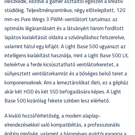
illeszkedik, kezdve a gamer asztaltól egészen a kreatív
stúdiókig. Teljesítménycentrikus, négy előtelepített, 120
mm-es Pure Wings 3 PWM-ventilátort tartalmaz: az
optimális légáramlásért és a látványért három fordított
lapátos kialakításút oldalra a szívónyíláshoz felszerelve,
valamint hátul egy kifújót. A Light Base 500 ugyanazt az
intelligens kialakítást használja, mint a Light Base 500 LX,
beleértve a ferde kicsúsztatható ventilátorkeretet, a
süllyesztett ventilátorkamrát és a bőséges belső teret a
komponenseknek. Ami a lemeztárolókat illeti, ez a gépház
akár két HDD és két SSD befogadására képes. A Light
Base 500 kizárólag fekete színben lesz elérhető.
A kiváló hozzáférhetőség, a modern alaplap-
elrendezésekkel való kompatibilitás, a professzionális
építési minőség, valamint a hároméves gyártói garancia a