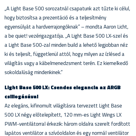
„A Light Base 500 sorozatnál csapatunk azt tűzte ki célul,
hogy biztosítsa a prezentáció és a teljesítmény
egyensúlyát a hardverrajongóknak” – mondta Aaron Licht,
a be quiet! vezérigazgatója. „A Light Base 500 LX-szel és
a Light Base 500-zal minden build a lehető legjobban néz
ki és teljesít, függetlenül attól, hogy milyen az ízlésed a
világítás vagy a kábelmenedzsment terén. Ez kiemelkedő
sokoldalúság mindenkinek.”
Light Base 500 LX: Csendes elegancia az ARGB
csillogásával
Az elegáns, kifinomult világításra tervezett Light Base
500 LX négy előtelepített, 120 mm-es Light Wings LX
PWM-ventilátorral érkezik: három oldalra szerelt fordított
lapátos ventilátor a szívóoldalon és egy normál ventilátor