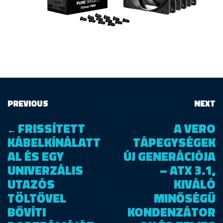
PREVIOUS
NEXT
FRISSÍTETT
A VERO
←
KÁBELKÍNÁLATT
TÁPEGYSÉGEK
AL ÉS EGY
ÚJ GENERÁCIÓJA
UNIVERZÁLIS
– ATX 3.1,
UTAZÓS
KIVÁLÓ
TÖLTŐVEL
MINŐSÉGŰ
BŐVÍTI
KONDENZÁTOR