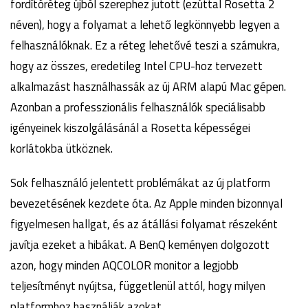
fordítóréteg újból szerephez jutott (ezúttal Rosetta 2
néven), hogy a folyamat a lehető legkönnyebb legyen a
felhasználóknak. Ez a réteg lehetővé teszi a számukra,
hogy az összes, eredetileg Intel CPU-hoz tervezett
alkalmazást használhassák az új ARM alapú Mac gépen.
Azonban a professzionális felhasználók speciálisabb
igényeinek kiszolgálásánál a Rosetta képességei
korlátokba ütköznek.
Sok felhasználó jelentett problémákat az új platform
bevezetésének kezdete óta. Az Apple minden bizonnyal
figyelmesen hallgat, és az átállási folyamat részeként
javítja ezeket a hibákat. A BenQ keményen dolgozott
azon, hogy minden AQCOLOR monitor a legjobb
teljesítményt nyújtsa, függetlenül attól, hogy milyen
platformhoz használják azokat.