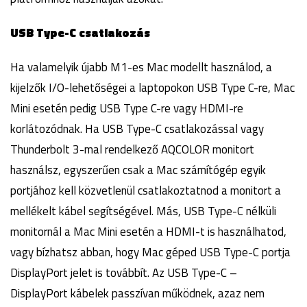
USB Type-C csatlakozás
Ha valamelyik újabb M1-es Mac modellt használod, a
kijelzők I/O-lehetőségei a laptopokon USB Type C-re, Mac
Mini esetén pedig USB Type C-re vagy HDMI-re
korlátozódnak. Ha USB Type-C csatlakozással vagy
Thunderbolt 3-mal rendelkező AQCOLOR monitort
használsz, egyszerűen csak a Mac számítógép egyik
portjához kell közvetlenül csatlakoztatnod a monitort a
mellékelt kábel segítségével. Más, USB Type-C nélküli
monitornál a Mac Mini esetén a HDMI-t is használhatod,
vagy bízhatsz abban, hogy Mac géped USB Type-C portja
DisplayPort jelet is továbbít. Az USB Type-C –
DisplayPort kábelek passzívan működnek, azaz nem