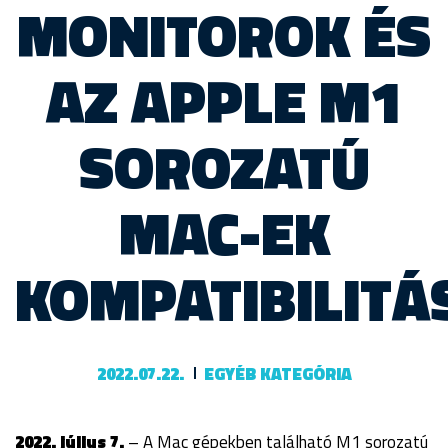
MONITOROK ÉS
AZ APPLE M1
SOROZATÚ
MAC-EK
KOMPATIBILITÁ
2022.07.22.
EGYÉB KATEGÓRIA
2022. július 7.
– A Mac gépekben található M1 sorozatú