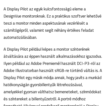
A Display Pilot az egyik kulcsfontosságú eleme a
DesignVue monitoroknak. Ez a praktikus szoftver lehetővé
teszi a monitor minden aspektusának vezérlését a
számítógépről, valamint segít néhány értékes feladat
automatizálásában.
A Display Pilot például képes a monitor színterének
átváltására az éppen használt alkalmazásokhoz igazodva.
Ilyen például az Adobe Premiernél használt DCI-P3-ról az
Adobe Illustratorban használt sRGB-re történő váltás is. A
Display Pilot egy másik módja annak, hogy javíts a munkád
hatékonyságán gyorsbillentyűk létrehozásával,
amelyekkel gyorsan válthatsz bemeneteket, színmódokat
és színtereket a billentyűzetről. A portré módhoz