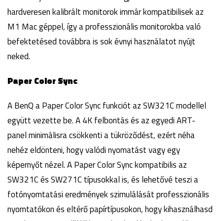
hardveresen kalibrált monitorok immár kompatibilisek az
M1 Mac géppel, így a professzionális monitorokba való
befektetésed továbbra is sok évnyi használatot nyújt
neked.
Paper Color Sync
A BenQ a Paper Color Sync funkciót az SW321C modellel
együtt vezette be. A 4K felbontás és az egyedi ART-
panel minimálisra csökkenti a tükröződést, ezért néha
nehéz eldönteni, hogy valódi nyomatást vagy egy
képernyőt nézel. A Paper Color Sync kompatibilis az
SW321C és SW271C típusokkal is, és lehetővé teszi a
fotónyomtatási eredmények szimulálását professzionális
nyomtatókon és eltérő papírtípusokon, hogy kihasználhasd