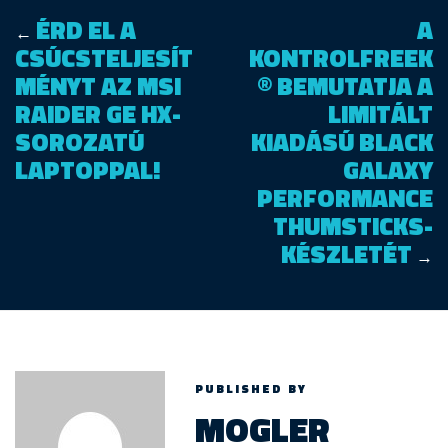
ÉRD EL A
A
←
CSÚCSTELJESÍT
KONTROLFREEK
MÉNYT AZ MSI
® BEMUTATJA A
RAIDER GE HX-
LIMITÁLT
SOROZATÚ
KIADÁSÚ BLACK
LAPTOPPAL!
GALAXY
PERFORMANCE
THUMSTICKS-
KÉSZLETÉT
→
PUBLISHED BY
MOGLER