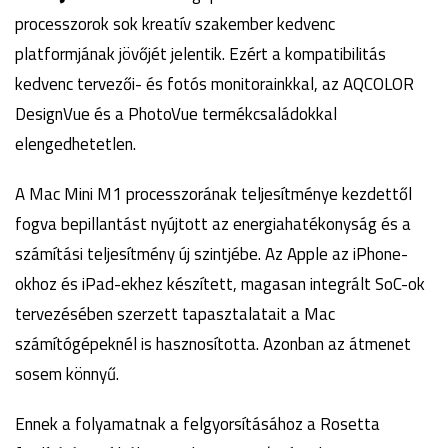
processzorok sok kreatív szakember kedvenc
platformjának jövőjét jelentik. Ezért a kompatibilitás
kedvenc tervezői- és fotós monitorainkkal, az AQCOLOR
DesignVue és a PhotoVue termékcsaládokkal
elengedhetetlen.
A Mac Mini M1 processzorának teljesítménye kezdettől
fogva bepillantást nyújtott az energiahatékonyság és a
számítási teljesítmény új szintjébe. Az Apple az iPhone-
okhoz és iPad-ekhez készített, magasan integrált SoC-ok
tervezésében szerzett tapasztalatait a Mac
számítógépeknél is hasznosította. Azonban az átmenet
sosem könnyű.
Ennek a folyamatnak a felgyorsításához a Rosetta