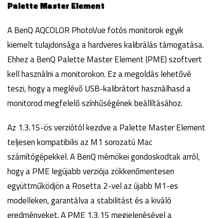
Palette Master Element
A BenQ AQCOLOR PhotoVue fotós monitorok egyik
kiemelt tulajdonsága a hardveres kalibrálás támogatása.
Ehhez a BenQ Palette Master Element (PME) szoftvert
kell használni a monitorokon. Ez a megoldás lehetővé
teszi, hogy a meglévő USB-kalibrátort használhasd a
monitorod megfelelő színhűségének beállításához.
Az 1.3.15-ös verziótól kezdve a Palette Master Element
teljesen kompatibilis az M1 sorozatú Mac
számítógépekkel. A BenQ mérnökei gondoskodtak arról,
hogy a PME legújabb verziója zökkenőmentesen
együttműködjön a Rosetta 2-vel az újabb M1-es
modelleken, garantálva a stabilitást és a kiváló
eredményeket. A PME 1.3.15 megjelenésével a