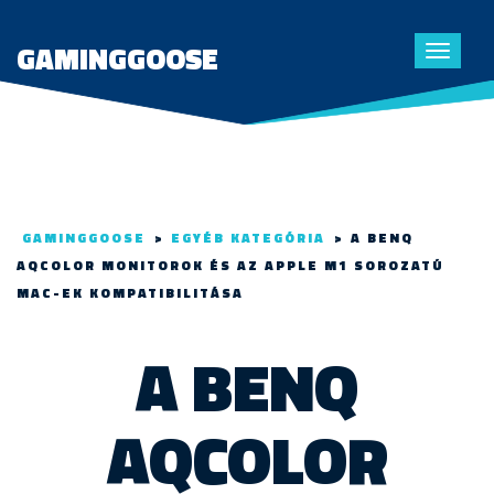
GAMINGGOOSE
Toggle
navigat
GAMINGGOOSE
>
EGYÉB KATEGÓRIA
>
A BENQ
AQCOLOR MONITOROK ÉS AZ APPLE M1 SOROZATÚ
MAC-EK KOMPATIBILITÁSA
A BENQ
AQCOLOR