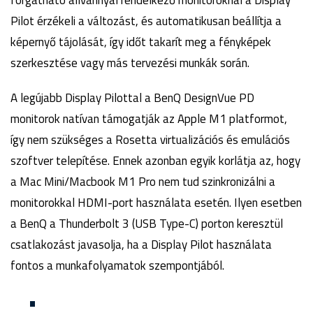
forgatható állvánnyal rendelkező monitoroknál a Display
Pilot érzékeli a változást, és automatikusan beállítja a
képernyő tájolását, így időt takarít meg a fényképek
szerkesztése vagy más tervezési munkák során.
A legújabb Display Pilottal a BenQ DesignVue PD
monitorok natívan támogatják az Apple M1 platformot,
így nem szükséges a Rosetta virtualizációs és emulációs
szoftver telepítése. Ennek azonban egyik korlátja az, hogy
a Mac Mini/Macbook M1 Pro nem tud szinkronizálni a
monitorokkal HDMI-port használata esetén. Ilyen esetben
a BenQ a Thunderbolt 3 (USB Type-C) porton keresztül
csatlakozást javasolja, ha a Display Pilot használata
fontos a munkafolyamatok szempontjából.