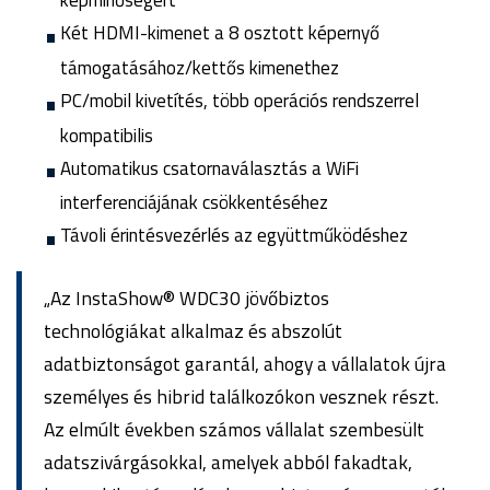
képminőségért
Két HDMI-kimenet a 8 osztott képernyő
támogatásához/kettős kimenethez
PC/mobil kivetítés, több operációs rendszerrel
kompatibilis
Automatikus csatornaválasztás a WiFi
interferenciájának csökkentéséhez
Távoli érintésvezérlés az együttműködéshez
„Az InstaShow® WDC30 jövőbiztos
technológiákat alkalmaz és abszolút
adatbiztonságot garantál, ahogy a vállalatok újra
személyes és hibrid találkozókon vesznek részt.
Az elmúlt években számos vállalat szembesült
adatszivárgásokkal, amelyek abból fakadtak,