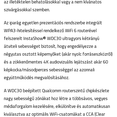
az illetéktelen behatolásokkal vagy a nem kívánatos
szivárgásokkal szemben.
Az iparág egyetlen prezentációs rendszerbe integrált
WPA3-hitelesítéssel rendelkező WiFi 6 routerével
felszerelt InstaShow® WDC30 ultragyors kétirányú
átviteli sebességet biztosít, hogy engedélyezze a
négyutas osztott képernyőket (akár nyolc forráseszközről)
és a zökkenőmentes 4K audiovizuális lejátszást akár 60
képkocka/másodperces sebességgel az azonnali
együttműködés megvalósításához.
A WDC30 beépített Qualcomm routerszintű chipkészlete
nagy sebességű zónákat hoz létre a többsávos, vegyes
médiaforgalom kezelésére, elkülönítve és automatikusan
kiválasztva az optimális WiFi-csatornákat a CCA (Clear