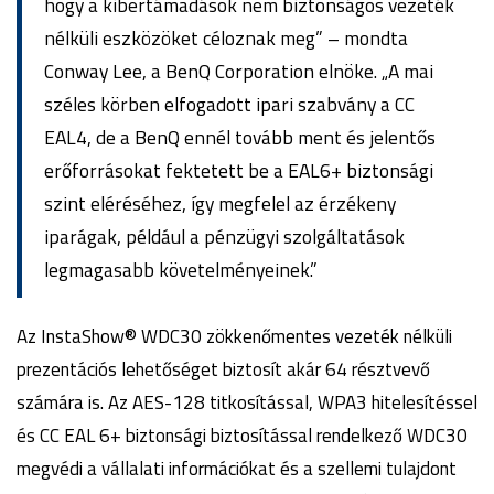
hogy a kibertámadások nem biztonságos vezeték
nélküli eszközöket céloznak meg” – mondta
Conway Lee, a BenQ Corporation elnöke. „A mai
széles körben elfogadott ipari szabvány a CC
EAL4, de a BenQ ennél tovább ment és jelentős
erőforrásokat fektetett be a EAL6+ biztonsági
szint eléréséhez, így megfelel az érzékeny
iparágak, például a pénzügyi szolgáltatások
legmagasabb követelményeinek.”
Az InstaShow® WDC30 zökkenőmentes vezeték nélküli
prezentációs lehetőséget biztosít akár 64 résztvevő
számára is. Az AES-128 titkosítással, WPA3 hitelesítéssel
és CC EAL 6+ biztonsági biztosítással rendelkező WDC30
megvédi a vállalati információkat és a szellemi tulajdont