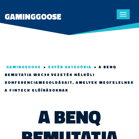
GAMINGGOOSE
Toggle
navigat
GAMINGGOOSE
>
EGYÉB KATEGÓRIA
>
A BENQ
BEMUTATJA WDC30 VEZETÉK NÉLKÜLI
KONFERENCIAMEGOLDÁSAIT, AMELYEK MEGFELELNEK
A FINTECH ELŐÍRÁSOKNAK
A BENQ
BEMUTATJA