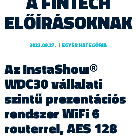
A FINTECH
ELŐÍRÁSOKNAK
2022.09.27.
EGYÉB KATEGÓRIA
Az InstaShow®
WDC30 vállalati
szintű prezentációs
rendszer WiFi 6
routerrel, AES 128