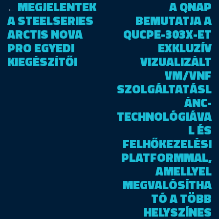
MEGJELENTEK
A QNAP
←
A STEELSERIES
BEMUTATJA A
ARCTIS NOVA
QUCPE-303X-ET
PRO EGYEDI
EXKLUZÍV
KIEGÉSZÍTŐI
VIZUALIZÁLT
VM/VNF
SZOLGÁLTATÁSL
ÁNC-
TECHNOLÓGIÁVA
L ÉS
FELHŐKEZELÉSI
PLATFORMMAL,
AMELLYEL
MEGVALÓSÍTHA
TÓ A TÖBB
HELYSZÍNES