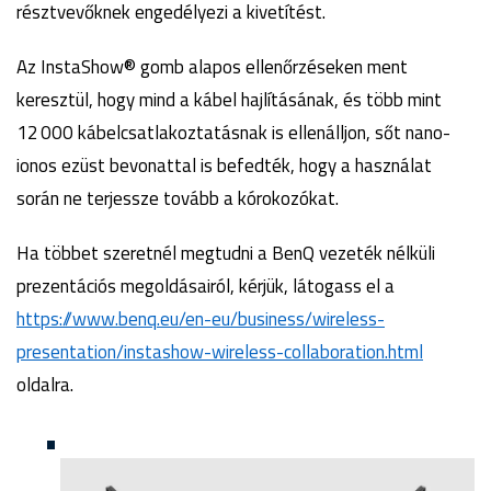
résztvevőknek engedélyezi a kivetítést.
Az InstaShow® gomb alapos ellenőrzéseken ment
keresztül, hogy mind a kábel hajlításának, és több mint
12 000 kábelcsatlakoztatásnak is ellenálljon, sőt nano-
ionos ezüst bevonattal is befedték, hogy a használat
során ne terjessze tovább a kórokozókat.
Ha többet szeretnél megtudni a BenQ vezeték nélküli
prezentációs megoldásairól, kérjük, látogass el a
https://www.benq.eu/en-eu/business/wireless-
presentation/instashow-wireless-collaboration.html
oldalra.