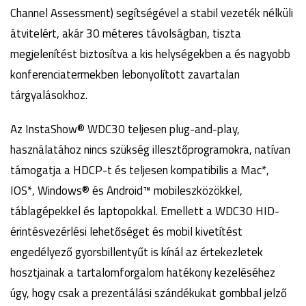
Channel Assessment) segítségével a stabil vezeték nélküli
átvitelért, akár 30 méteres távolságban, tiszta
megjelenítést biztosítva a kis helységekben a és nagyobb
konferenciatermekben lebonyolított zavartalan
tárgyalásokhoz.
Az InstaShow® WDC30 teljesen plug-and-play,
használatához nincs szükség illesztőprogramokra, natívan
támogatja a HDCP-t és teljesen kompatibilis a Mac*,
IOS*, Windows® és Android™ mobileszközökkel,
táblagépekkel és laptopokkal. Emellett a WDC30 HID-
érintésvezérlési lehetőséget és mobil kivetítést
engedélyező gyorsbillentyűt is kínál az értekezletek
hosztjainak a tartalomforgalom hatékony kezeléséhez
úgy, hogy csak a prezentálási szándékukat gombbal jelző