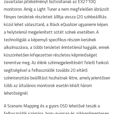
zavartalan játékélményt biztosítanak az EX2710Q
monitoron. Amíg a Light Tuner a nem megfelelően ábrázolt
fényes területek részleteit állítja vissza (20 színbeállítás
közül lehet választani), a Black eQualizer ugyanerre képes
a helytelenül megjelenített sötét színek esetében. A
technológiák a képernyő specifikus részein kerülnek
alkalmazásra, a többi területet érintetlenül hagyják, ennek
köszönhetően kifejezetten részletes képminőséget
teremtve meg. Az élénk színmegjelenítésért felelő funkció
segítségével a felhasználók további 20 eltérő
színintenzitási beállítást hozhatnak létre, amely jelentősen
több az általános monitorok esetén kínált három
lehetőségnél.
A Scenario Mapping és a gyors OSD lehetővé teszik a
felhasználók számára, hogy gyorsan és zökkenőmentesen