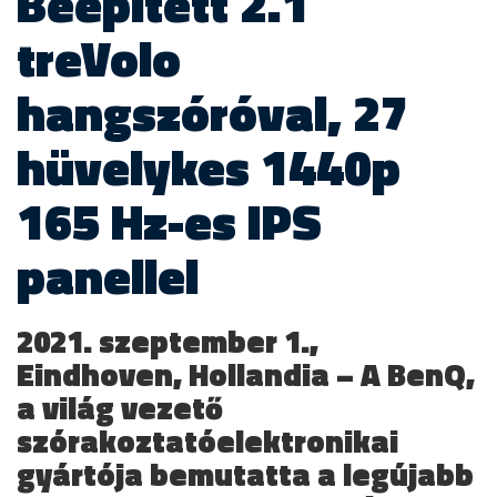
Beépített 2.1
treVolo
hangszóróval, 27
hüvelykes 1440p
165 Hz-es IPS
panellel
2021. szeptember 1.,
Eindhoven, Hollandia –
A BenQ,
a világ vezető
szórakoztatóelektronikai
gyártója bemutatta a legújabb