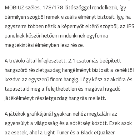
MOBIUZ széles, 178/178 látószöggel rendelkezik, így
bármilyen szögből remek vizuális élményt biztosít. Így, ha
egyszerre többen nézik a képernyőt eltérő szögből, az IPS
panelnek köszönhetően mindenkinek egyforma
megtekintési élményben lesz része.
A treVolo által kifejlesztett, 2.1 csatornás beépített
hangszóró részletgazdag hangélményt biztosít a zenéktől
kezdve az egyszerű finom hangig. Légy kész az akcióra és
tapasztald meg a felejthetetlen és magával ragadó
játékélményt részletgazdag hangzás mellett.
A játékok grafikájánál gyakran nehéz megtalálni az
egyensúlyt a világosság és a sötétség között. Ezek azok
az esetek, ahol a Light Tuner és a Black eQualizer