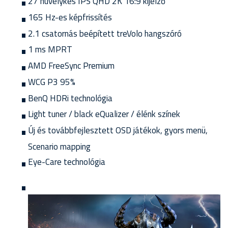
27 hüvelykes IPS QHD 2K 16:9 kijelző
165 Hz-es képfrissítés
2.1 csatornás beépített treVolo hangszóró
1 ms MPRT
AMD FreeSync Premium
WCG P3 95%
BenQ HDRi technológia
Light tuner / black eQualizer / élénk színek
Új és továbbfejlesztett OSD játékok, gyors menü,
Scenario mapping
Eye-Care technológia