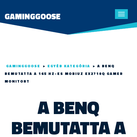
GAMINGGOOSE
Toggle
navigat
GAMINGGOOSE
>
EGYÉB KATEGÓRIA
>
A BENQ
BEMUTATTA A 165 HZ-ES MOBIUZ EX2710Q GAMER
MONITORT
A BENQ
BEMUTATTA A