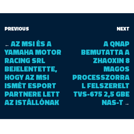
PREVIOUS
NEXT
AZ MSI ÉS A
A QNAP
←
YAMAHA MOTOR
BEMUTATTA A
RACING SRL
ZHAOXIN 8
BEJELENTETTE,
MAGOS
HOGY AZ MSI
PROCESSZORRA
ISMÉT ESPORT
L FELSZERELT
PARTNERE LETT
TVS-675 2,5 GBE
AZ ISTÁLLÓNAK
NAS-T
→