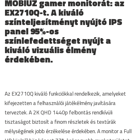
MOBIUZ gamer monitorát: az
EX2710Q-t. A kiváló
színteljesítményt nyújtó IPS
panel 95%-os
színlefedettséget nyújt a
kiváló vizuális élmény
érdekében.
Az EX2710Q kiváló funkciókkal rendelkezik, amelyeket
kifejezetten a felhasználói játékélmény javítására
terveztek. A 2K QHD 1440p felbontás rendkívüli
tisztaságot biztosít a finom részletek és textúrák
mélységének jobb érzékelése érdekében. A monitor a Full