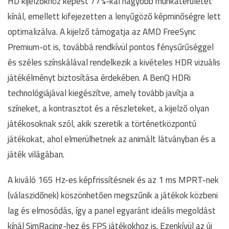
HD kijelzőkhöz képest 77%-kal nagyobb munkaterületet
kínál, emellett kifejezetten a lenyűgöző képminőségre lett
optimalizálva. A kijelző támogatja az AMD FreeSync
Premium-ot is, továbbá rendkívül pontos fénysűrűséggel
és széles színskálával rendelkezik a kivételes HDR vizuális
játékélményt biztosítása érdekében. A BenQ HDRi
technológiájával kiegészítve, amely tovább javítja a
színeket, a kontrasztot és a részleteket, a kijelző olyan
játékosoknak szól, akik szeretik a történetközpontú
játékokat, ahol elmerülhetnek az animált látványban és a
játék világában.
A kiváló 165 Hz-es képfrissítésnek és az 1 ms MPRT-nek
(válaszidőnek) köszönhetően megszűnik a játékok közbeni
lag és elmosódás, így a panel egyaránt ideális megoldást
kínál SimRacing-hez és FPS játékokhoz is. Ezenkívül az új