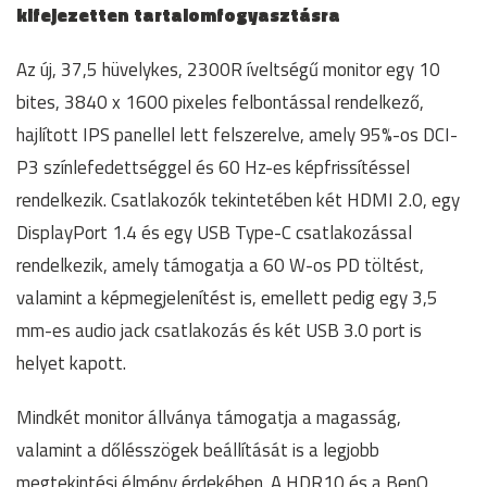
kifejezetten tartalomfogyasztásra
Az új, 37,5 hüvelykes, 2300R íveltségű monitor egy 10
bites, 3840 x 1600 pixeles felbontással rendelkező,
hajlított IPS panellel lett felszerelve, amely 95%-os DCI-
P3 színlefedettséggel és 60 Hz-es képfrissítéssel
rendelkezik. Csatlakozók tekintetében két HDMI 2.0, egy
DisplayPort 1.4 és egy USB Type-C csatlakozással
rendelkezik, amely támogatja a 60 W-os PD töltést,
valamint a képmegjelenítést is, emellett pedig egy 3,5
mm-es audio jack csatlakozás és két USB 3.0 port is
helyet kapott.
Mindkét monitor állványa támogatja a magasság,
valamint a dőlésszögek beállítását is a legjobb
megtekintési élmény érdekében. A HDR10 és a BenQ