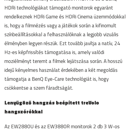
HDRi technológiákat támogató monitorok egyaránt
rendelkeznek HDRi Game és HDRi Cinema üzemmódokkal
is, hogy a filmnézés vagy a játékok során a kifinomult
színbeállításokkal a felhasználóknak a legjobb vizuális
élményben legyen részük. Ezt tovább javítja a natív, 24
Hz-es képfrissítés támogatása is, amely valódi
moziélményt teremt a filmek lejátszása során. A hosszú
idejű kényelmes használat érdekében a két megoldás
támogatja a BenQ Eye-Care technológiát is, hogy
csökkentse a szem fáradtságát.
Lenyűgöző hangzás beépített treVolo
hangszórókkal
Az EW2880U és az EW3880R monitorok 2 db 3 W-os