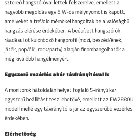
sztereó hangszóróval lettek felszerelve, emellett a
nagyobb megoldás egy 8 W-os mélynyomót is kapott,
amelyeket a treVolo mérnökei hangoltak be a valósághű
hangzás elérése érdekében. A beépített hangszórók
ráadásul öt különböző hangprofil (mozi, beszéd/ének,
játék, pop/élő, rock/party) alapján finomhangolhatók a
még kiválóbb hangélményért.
Egyszerű vezérlés akár távirányítóval is
A monitorok hátoldalán helyet foglaló 5-irányú kar
egyszerű beállítást tesz lehetővé, emellett az EW2880U
modell mellé egy távirányító is jár az egyszerűbb vezérlés
érdekében.
Elérhetőség