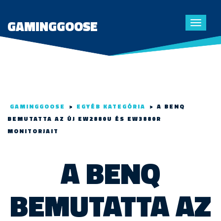
GAMINGGOOSE
Toggle
navigat
GAMINGGOOSE
>
EGYÉB KATEGÓRIA
>
A BENQ
BEMUTATTA AZ ÚJ EW2880U ÉS EW3880R
MONITORJAIT
A BENQ
BEMUTATTA AZ