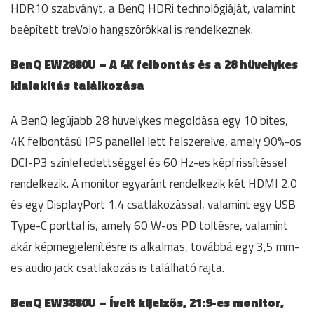
HDR10 szabványt, a BenQ HDRi technológiáját, valamint
beépített treVolo hangszórókkal is rendelkeznek.
BenQ EW2880U – A 4K felbontás és a 28 hüvelykes
kialakítás találkozása
A BenQ legújabb 28 hüvelykes megoldása egy 10 bites,
4K felbontású IPS panellel lett felszerelve, amely 90%-os
DCI-P3 színlefedettséggel és 60 Hz-es képfrissítéssel
rendelkezik. A monitor egyaránt rendelkezik két HDMI 2.0
és egy DisplayPort 1.4 csatlakozással, valamint egy USB
Type-C porttal is, amely 60 W-os PD töltésre, valamint
akár képmegjelenítésre is alkalmas, továbbá egy 3,5 mm-
es audio jack csatlakozás is található rajta.
BenQ EW3880U – Ívelt kijelzős, 21:9-es monitor,