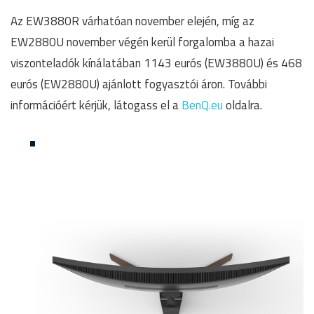
Az EW3880R várhatóan november elején, míg az
EW2880U november végén kerül forgalomba a hazai
viszonteladók kínálatában 1143 eurós (EW3880U) és 468
eurós (EW2880U) ajánlott fogyasztói áron. További
információért kérjük, látogass el a
BenQ.eu
oldalra.