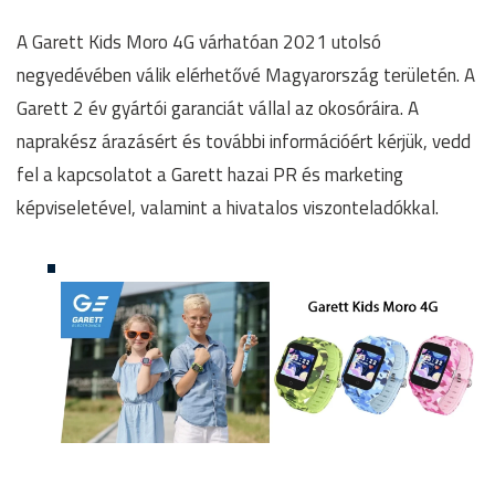
A Garett Kids Moro 4G várhatóan 2021 utolsó
negyedévében válik elérhetővé Magyarország területén. A
Garett 2 év gyártói garanciát vállal az okosóráira. A
naprakész árazásért és további információért kérjük, vedd
fel a kapcsolatot a Garett hazai PR és marketing
képviseletével, valamint a hivatalos viszonteladókkal.