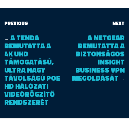
PREVIOUS
NEXT
A TENDA
A NETGEAR
←
BEMUTATTA A
BEMUTATTA A
4K UHD
BIZTONSÁGOS
TÁMOGATÁSÚ,
INSIGHT
ULTRA NAGY
BUSINESS VPN
TÁVOLSÁGÚ POE
MEGOLDÁSÁT
→
HD HÁLÓZATI
VIDEÓRÖGZÍTŐ
RENDSZERÉT