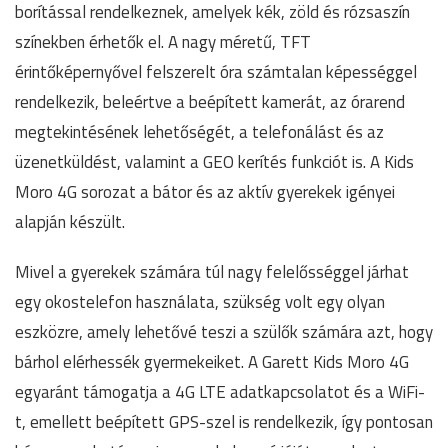
borítással rendelkeznek, amelyek kék, zöld és rózsaszín
színekben érhetők el. A nagy méretű, TFT
érintőképernyővel felszerelt óra számtalan képességgel
rendelkezik, beleértve a beépített kamerát, az órarend
megtekintésének lehetőségét, a telefonálást és az
üzenetküldést, valamint a GEO kerítés funkciót is. A Kids
Moro 4G sorozat a bátor és az aktív gyerekek igényei
alapján készült.
Mivel a gyerekek számára túl nagy felelősséggel járhat
egy okostelefon használata, szükség volt egy olyan
eszközre, amely lehetővé teszi a szülők számára azt, hogy
bárhol elérhessék gyermekeiket. A Garett Kids Moro 4G
egyaránt támogatja a 4G LTE adatkapcsolatot és a WiFi-
t, emellett beépített GPS-szel is rendelkezik, így pontosan