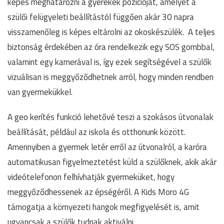
képes meghatározni a gyerekek pozícióját, amelyet a
szülői felügyeleti beállítástól függően akár 30 napra
visszamenőleg is képes eltárolni az okoskészülék. A teljes
biztonság érdekében az óra rendelkezik egy SOS gombbal,
valamint egy kamerával is, így ezek segítségével a szülők
vizuálisan is meggyőződhetnek arról, hogy minden rendben
van gyermekükkel.
A geo kerítés funkció lehetővé teszi a szokásos útvonalak
beállítását, például az iskola és otthonunk között.
Amennyiben a gyermek letér erről az útvonalról, a karóra
automatikusan figyelmeztetést küld a szülőknek, akik akár
videótelefonon felhívhatják gyermeküket, hogy
meggyőződhessenek az épségéről. A Kids Moro 4G
támogatja a környezeti hangok megfigyelését is, amit
ugyancsak a szülők tudnak aktiválni.