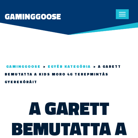
GAMINGGOOSE
Toggle
navigat
GAMINGGOOSE
>
EGYÉB KATEGÓRIA
>
A GARETT
BEMUTATTA A KIDS MORO 4G TEREPMINTÁS
GYEREKÓRÁIT
A GARETT
BEMUTATTA A