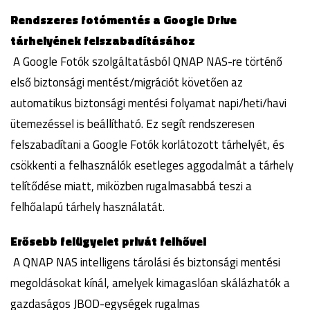
Rendszeres fotómentés a Google Drive
tárhelyének felszabadításához
A Google Fotók szolgáltatásból QNAP NAS-re történő
első biztonsági mentést/migrációt követően az
automatikus biztonsági mentési folyamat napi/heti/havi
ütemezéssel is beállítható. Ez segít rendszeresen
felszabadítani a Google Fotók korlátozott tárhelyét, és
csökkenti a felhasználók esetleges aggodalmát a tárhely
telítődése miatt, miközben rugalmasabbá teszi a
felhőalapú tárhely használatát.
Erősebb felügyelet privát felhővel
A QNAP NAS intelligens tárolási és biztonsági mentési
megoldásokat kínál, amelyek kimagaslóan skálázhatók a
gazdaságos JBOD-egységek rugalmas