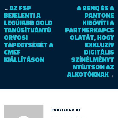
AZ FSP
A BENQ ÉS A
←
BEJELENTI A
PANTONE
LEGÚJABB GOLD
KIBŐVÍTI A
TANÚSÍTVÁNYÚ
PARTNERKAPCS
ORVOSI
OLATÁT, HOGY
TÁPEGYSÉGÉT A
EXKLUZÍV
CMEF
DIGITÁLIS
KIÁLLÍTÁSON
SZÍNÉLMÉNYT
NYÚJTSON AZ
ALKOTÓKNAK
→
PUBLISHED BY