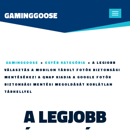
GAMINGGOOSE
Toggle
navigat
GAMINGGOOSE
>
EGYÉB KATEGÓRIA
>
A LEGJOBB
VÁLASZTÁS A MOBILON TÁROLT FOTÓK BIZTONSÁGI
MENTÉSÉHEZ! A QNAP KIADJA A GOOGLE FOTÓK
BIZTONSÁGI MENTÉSI MEGOLDÁSÁT KORLÁTLAN
TÁRHELLYEL
A LEGJOBB