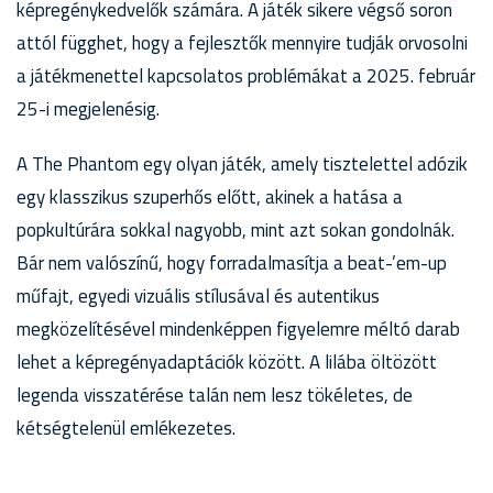
képregénykedvelők számára. A játék sikere végső soron
attól függhet, hogy a fejlesztők mennyire tudják orvosolni
a játékmenettel kapcsolatos problémákat a 2025. február
25-i megjelenésig.
A The Phantom egy olyan játék, amely tisztelettel adózik
egy klasszikus szuperhős előtt, akinek a hatása a
popkultúrára sokkal nagyobb, mint azt sokan gondolnák.
Bár nem valószínű, hogy forradalmasítja a beat-’em-up
műfajt, egyedi vizuális stílusával és autentikus
megközelítésével mindenképpen figyelemre méltó darab
lehet a képregényadaptációk között. A lilába öltözött
legenda visszatérése talán nem lesz tökéletes, de
kétségtelenül emlékezetes.