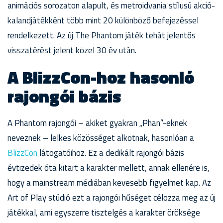
animációs sorozaton alapult, és metroidvania stílusú akció-
kalandjátékként több mint 20 különböző befejezéssel
rendelkezett. Az új The Phantom játék tehát jelentős
visszatérést jelent közel 30 év után.
A BlizzCon-hoz hasonló
rajongói bázis
A Phantom rajongói – akiket gyakran „Phan”-eknek
neveznek – lelkes közösséget alkotnak, hasonlóan a
BlizzCon
látogatóihoz. Ez a dedikált rajongói bázis
évtizedek óta kitart a karakter mellett, annak ellenére is,
hogy a mainstream médiában kevesebb figyelmet kap. Az
Art of Play stúdió ezt a rajongói hűséget célozza meg az új
játékkal, ami egyszerre tisztelgés a karakter öröksége