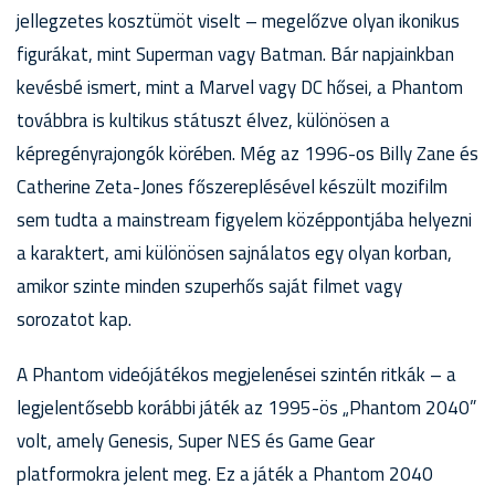
jellegzetes kosztümöt viselt – megelőzve olyan ikonikus
figurákat, mint Superman vagy Batman. Bár napjainkban
kevésbé ismert, mint a Marvel vagy DC hősei, a Phantom
továbbra is kultikus státuszt élvez, különösen a
képregényrajongók körében. Még az 1996-os Billy Zane és
Catherine Zeta-Jones főszereplésével készült mozifilm
sem tudta a mainstream figyelem középpontjába helyezni
a karaktert, ami különösen sajnálatos egy olyan korban,
amikor szinte minden szuperhős saját filmet vagy
sorozatot kap.
A Phantom videójátékos megjelenései szintén ritkák – a
legjelentősebb korábbi játék az 1995-ös „Phantom 2040”
volt, amely Genesis, Super NES és Game Gear
platformokra jelent meg. Ez a játék a Phantom 2040