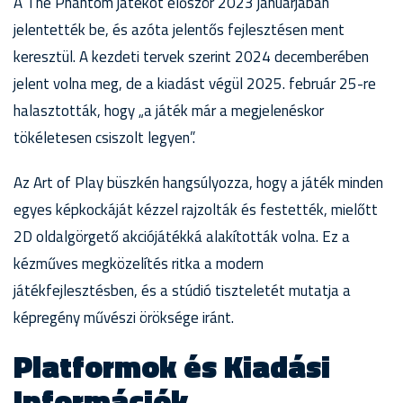
A The Phantom játékot először 2023 januárjában
jelentették be, és azóta jelentős fejlesztésen ment
keresztül. A kezdeti tervek szerint 2024 decemberében
jelent volna meg, de a kiadást végül 2025. február 25-re
halasztották, hogy „a játék már a megjelenéskor
tökéletesen csiszolt legyen”.
Az Art of Play büszkén hangsúlyozza, hogy a játék minden
egyes képkockáját kézzel rajzolták és festették, mielőtt
2D oldalgörgető akciójátékká alakították volna. Ez a
kézműves megközelítés ritka a modern
játékfejlesztésben, és a stúdió tiszteletét mutatja a
képregény művészi öröksége iránt.
Platformok és Kiadási
Információk