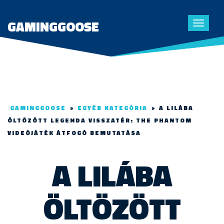
GAMINGGOOSE
Toggle
navigat
GAMINGGOOSE
>
EGYÉB KATEGÓRIA
>
A LILÁBA
ÖLTÖZÖTT LEGENDA VISSZATÉR: THE PHANTOM
VIDEÓJÁTÉK ÁTFOGÓ BEMUTATÁSA
A LILÁBA
ÖLTÖZÖTT