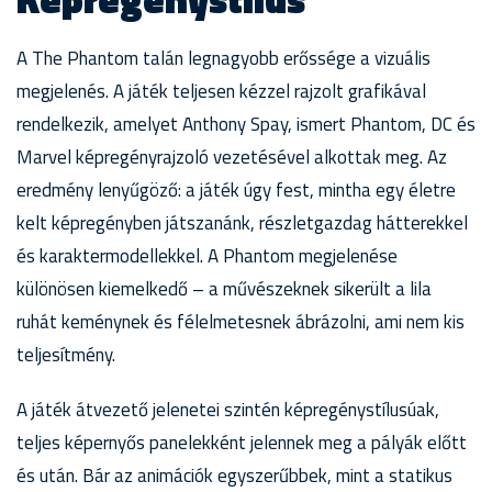
A The Phantom talán legnagyobb erőssége a vizuális
megjelenés. A játék teljesen kézzel rajzolt grafikával
rendelkezik, amelyet Anthony Spay, ismert Phantom, DC és
Marvel képregényrajzoló vezetésével alkottak meg. Az
eredmény lenyűgöző: a játék úgy fest, mintha egy életre
kelt képregényben játszanánk, részletgazdag hátterekkel
és karaktermodellekkel. A Phantom megjelenése
különösen kiemelkedő – a művészeknek sikerült a lila
ruhát keménynek és félelmetesnek ábrázolni, ami nem kis
teljesítmény.
A játék átvezető jelenetei szintén képregénystílusúak,
teljes képernyős panelekként jelennek meg a pályák előtt
és után. Bár az animációk egyszerűbbek, mint a statikus