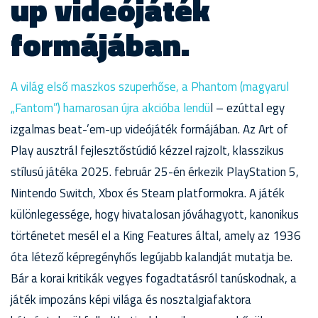
up videójáték
formájában.
A világ első maszkos szuperhőse, a Phantom (magyarul
„Fantom”) hamarosan újra akcióba lendü
l – ezúttal egy
izgalmas beat-’em-up videójáték formájában. Az Art of
Play ausztrál fejlesztőstúdió kézzel rajzolt, klasszikus
stílusú játéka 2025. február 25-én érkezik PlayStation 5,
Nintendo Switch, Xbox és Steam platformokra. A játék
különlegessége, hogy hivatalosan jóváhagyott, kanonikus
történetet mesél el a King Features által, amely az 1936
óta létező képregényhős legújabb kalandját mutatja be.
Bár a korai kritikák vegyes fogadtatásról tanúskodnak, a
játék impozáns képi világa és nosztalgiafaktora