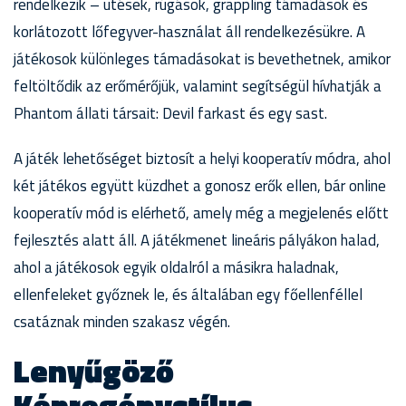
rendelkezik – ütések, rúgások, grappling támadások és
korlátozott lőfegyver-használat áll rendelkezésükre. A
játékosok különleges támadásokat is bevethetnek, amikor
feltöltődik az erőmérőjük, valamint segítségül hívhatják a
Phantom állati társait: Devil farkast és egy sast.
A játék lehetőséget biztosít a helyi kooperatív módra, ahol
két játékos együtt küzdhet a gonosz erők ellen, bár online
kooperatív mód is elérhető, amely még a megjelenés előtt
fejlesztés alatt áll. A játékmenet lineáris pályákon halad,
ahol a játékosok egyik oldalról a másikra haladnak,
ellenfeleket győznek le, és általában egy főellenféllel
csatáznak minden szakasz végén.
Lenyűgöző
Képregénystílus