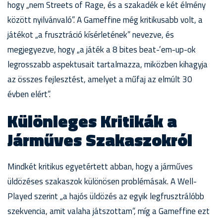
hogy „nem Streets of Rage, és a szakadék e két élmény
között nyilvánvaló”. A Gameffine még kritikusabb volt, a
játékot „a frusztráció kísérletének” nevezve, és
megjegyezve, hogy „a játék a 8 bites beat-’em-up-ok
legrosszabb aspektusait tartalmazza, miközben kihagyja
az összes fejlesztést, amelyet a műfaj az elmúlt 30
évben elért”.
Különleges Kritikák a
Járműves Szakaszokról
Mindkét kritikus egyetértett abban, hogy a járműves
üldözéses szakaszok különösen problémásak. A Well-
Played szerint „a hajós üldözés az egyik legfrusztrálóbb
szekvencia, amit valaha játszottam”, míg a Gameffine ezt