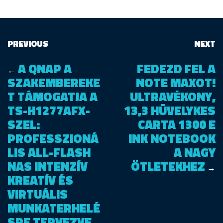
PREVIOUS
NEXT
A QNAP A
FEDEZD FEL A
←
SZAKEMBEREKE
NOTE MAXOT!
T TÁMOGATJA A
ULTRAVÉKONY,
TS-H1277AFX-
13,3 HÜVELYKES
SZEL:
CARTA 1300 E
PROFESSZIONÁ
INK NOTEBOOK
LIS ALL-FLASH
A NAGY
NAS INTENZÍV
ÖTLETEKHEZ
→
KREATÍV ÉS
VIRTUÁLIS
MUNKATERHELÉ
SRE TERVEZVE