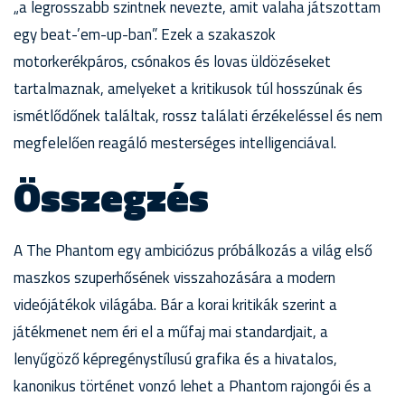
„a legrosszabb szintnek nevezte, amit valaha játszottam
egy beat-’em-up-ban”. Ezek a szakaszok
motorkerékpáros, csónakos és lovas üldözéseket
tartalmaznak, amelyeket a kritikusok túl hosszúnak és
ismétlődőnek találtak, rossz találati érzékeléssel és nem
megfelelően reagáló mesterséges intelligenciával.
Összegzés
A The Phantom egy ambiciózus próbálkozás a világ első
maszkos szuperhősének visszahozására a modern
videójátékok világába. Bár a korai kritikák szerint a
játékmenet nem éri el a műfaj mai standardjait, a
lenyűgöző képregénystílusú grafika és a hivatalos,
kanonikus történet vonzó lehet a Phantom rajongói és a