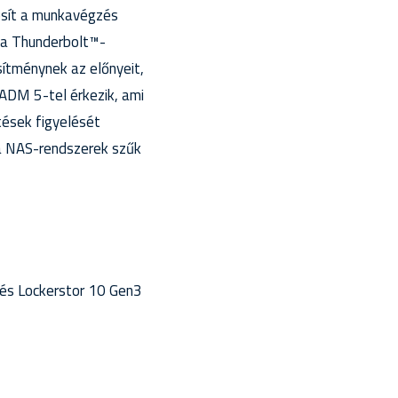
osít a munkavégzés
 a Thunderbolt™-
ítménynek az előnyeit,
 ADM 5-tel érkezik, ami
tések figyelését
 a NAS-rendszerek szűk
 és Lockerstor 10 Gen3