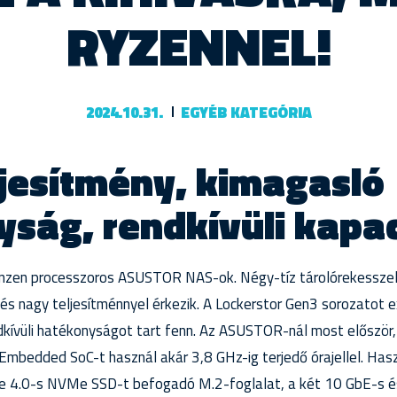
RYZENNEL!
2024.10.31.
EGYÉB KATEGÓRIA
jesítmény, kimagasló
ság, rendkívüli kapac
zen processzoros ASUSTOR NAS-ok. Négy-tíz tárolórekesszel
és nagy teljesítménnyel érkezik. A Lockerstor Gen3 sorozatot 
dkívüli hatékonyságot tart fenn. Az ASUSTOR-nál most először,
edded SoC-t használ akár 3,8 GHz-ig terjedő órajellel. Haszn
Ie 4.0-s NVMe SSD-t befogadó M.2-foglalat, a két 10 GbE-s és