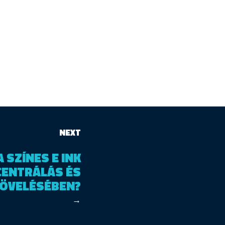
NEXT
 SZÍNES E INK
CENTRÁLÁS ÉS
NÖVELÉSÉBEN?
→