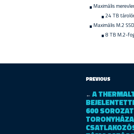
Maximális merevle
24 TB tároló
Maximális M.2 SSD
8 TB M.2-fog
PREVIOUS
A THERMAL
←
BEJELENTETT
600 SOROZA
TORONYHÁZA
CSATLAKOZÓS