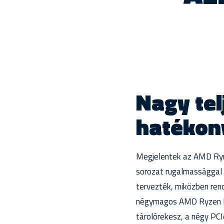
Nagy tel
hatékony
Megjelentek az AMD Ryn
sorozat rugalmassággal 
tervezték, miközben ren
négymagos AMD Ryzen Emb
tárolórekesz, a négy PC