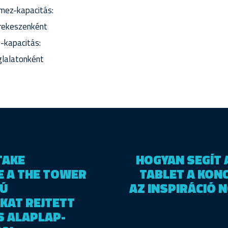
mez-kapacitás:
rekeszenként
-kapacitás:
lalatonként
TAKE
HOGYAN SEGÍT A
E A THE TOWER
TABLET A KON
TÚ
AZ INSPIRÁCIÓ 
KAT REJTETT
 ALAPLAP-