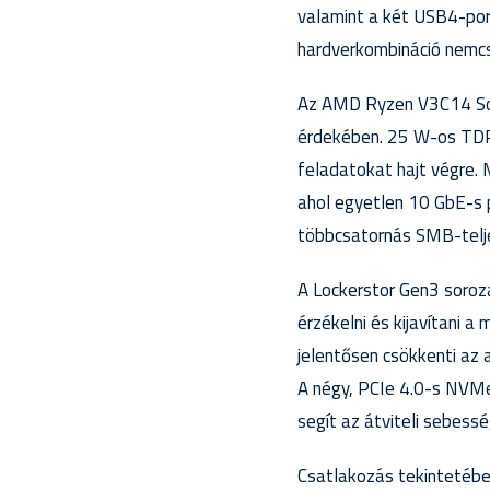
valamint a két USB4-por
hardverkombináció nemcsa
Az AMD Ryzen V3C14 SoC
érdekében. 25 W-os TDP-
feladatokat hajt végre. 
ahol egyetlen 10 GbE-s 
többcsatornás SMB-telj
A Lockerstor Gen3 soro
érzékelni és kijavítani 
jelentősen csökkenti az 
A négy, PCIe 4.0-s NVMe
segít az átviteli sebess
Csatlakozás tekintetébe