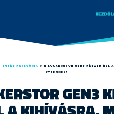
KEZDŐL
>
EGYÉB KATEGÓRIA
>
A LOCKERSTOR GEN3 KÉSZEN ÁLL A
RYZENNEL!
KERSTOR GEN3 
L A KIHÍVÁSRA, 