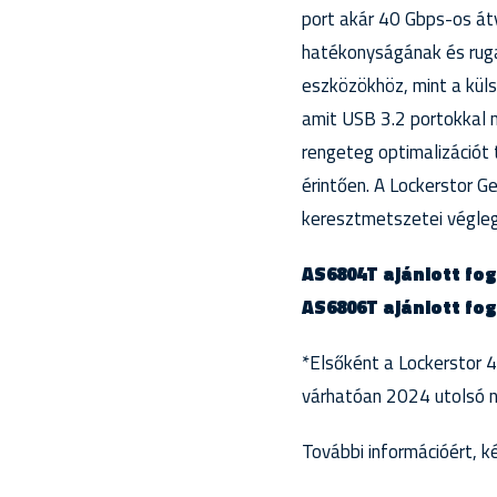
port akár 40 Gbps-os át
hatékonyságának és rug
eszközökhöz, mint a kül
amit USB 3.2 portokkal 
rengeteg optimalizációt 
érintően. A Lockerstor G
keresztmetszetei végleg
AS6804T ajánlott fog
AS6806T ajánlott fog
*Elsőként a Lockerstor 4
várhatóan 2024 utolsó 
További információért, ké