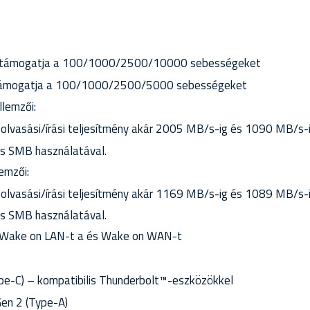
 támogatja a 100/1000/2500/10000 sebességeket
támogatja a 100/1000/2500/5000 sebességeket
llemzői:
s olvasási/írási teljesítmény akár 2005 MB/s-ig és 1090 MB/s
s SMB használatával.
emzői:
s olvasási/írási teljesítmény akár 1169 MB/s-ig és 1089 MB/s
s SMB használatával.
 Wake on LAN-t a és Wake on WAN-t
pe-C) – kompatibilis Thunderbolt™-eszközökkel
Gen 2 (Type-A)