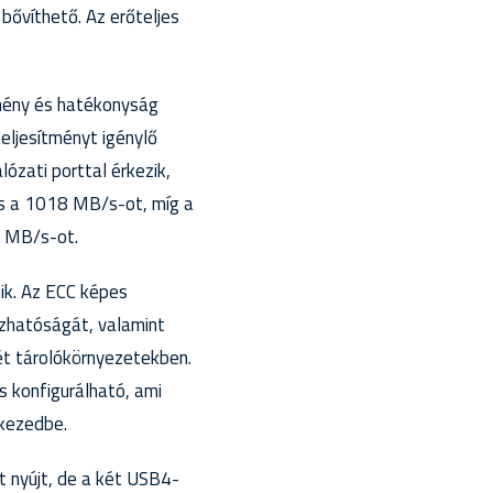
ővíthető. Az erőteljes
mény és hatékonyság
eljesítményt igénylő
ózati porttal érkezik,
és a 1018 MB/s-ot, míg a
0 MB/s-ot.
ik. Az ECC képes
ízhatóságát, valamint
ét tárolókörnyezetekben.
 konfigurálható, ami
 kezedbe.
 nyújt, de a két USB4-