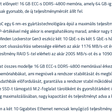
t előnyeit! 16 GB ECC-s DDR5-4800 memória, amely 64 GB-ig b
k gyorsabb, de új teljesítménymércét állít fel.
 egy 6 nm-es gyártástechnológiára épül a maximális teljesít
értékével még akkor is energiahatékony marad, amikor nagy t
Minden Lockerstor Gen3 eszköz két 10 GbE-s és két 5 GbE-s hál
port olvasási/írási sebessége elérheti az akár 1176 MB/s-ot 
esítmény RAID 5-tel elérheti az akár 2005 MB/s-ot és a 109
zat összes modellje 16 GB ECC-s DDR5-4800 memóriával érkez
a memóriahibákat, ami megnöveli a rendszer stabilitását és megb
adathibák előfordulását, garantálva a rendszer stabil működés
 SSD-t támogató M.2-foglalat tárolóként és gyorsítótárként is
ég maximalizálásában, nagy kapacitást és teljesítményt adva a
n a két 10 Gigabites Ethernet nemcsak lenyűgöző teljesítményt