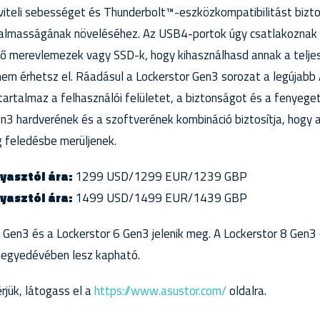
viteli sebességet és Thunderbolt™-eszközkompatibilitást bizt
almasságának növeléséhez. Az USB4-portok úgy csatlakoznak
ső merevlemezek vagy SSD-k, hogy kihasználhasd annak a teljes
nem érhetsz el. Ráadásul a Lockerstor Gen3 sorozat a legújabb
tartalmaz a felhasználói felületet, a biztonságot és a fenyege
en3 hardverének és a szoftverének kombináció biztosítja, hogy
 feledésbe merüljenek.
yasztói ára:
1299 USD/1299 EUR/1239 GBP
yasztói ára:
1499 USD/1499 EUR/1439 GBP
 Gen3 és a Lockerstor 6 Gen3 jelenik meg. A Lockerstor 8 Gen3
negyedévében lesz kapható.
rjük, látogass el a
https://www.asustor.com/
oldalra.