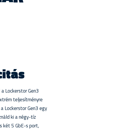
itás
 a Lockerstor Gen3
extrém teljesítményre
 a Lockerstor Gen3 egy
áld ki a négy-tíz
 két 5 GbE-s port,