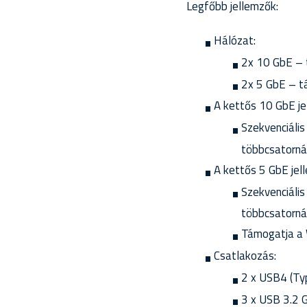
Legfőbb jellemzők:
Hálózat:
2x 10 GbE –
2x 5 GbE – 
A kettős 10 GbE je
Szekvenciáli
többcsatorná
A kettős 5 GbE jell
Szekvenciáli
többcsatorná
Támogatja a
Csatlakozás:
2 x USB4 (Ty
3 x USB 3.2 