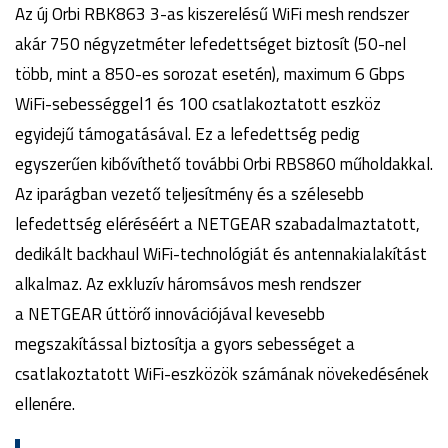
Az új Orbi RBK863 3-as kiszerelésű WiFi mesh rendszer
akár 750 négyzetméter lefedettséget biztosít (50-nel
több, mint a 850-es sorozat esetén), maximum 6 Gbps
WiFi-sebességgel1 és 100 csatlakoztatott eszköz
egyidejű támogatásával. Ez a lefedettség pedig
egyszerűen kibővíthető további Orbi RBS860 műholdakkal.
Az iparágban vezető teljesítmény és a szélesebb
lefedettség eléréséért a NETGEAR szabadalmaztatott,
dedikált backhaul WiFi-technológiát és antennakialakítást
alkalmaz. Az exkluzív háromsávos mesh rendszer
a NETGEAR úttörő innovációjával kevesebb
megszakítással biztosítja a gyors sebességet a
csatlakoztatott WiFi-eszközök számának növekedésének
ellenére.