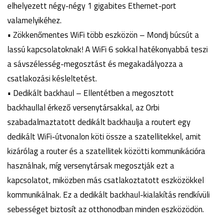
elhelyezett négy-négy 1 gigabites Ethernet-port
valamelyikéhez.
• Zökkenőmentes WiFi több eszközön – Mondj búcsút a
lassú kapcsolatoknak! A WiFi 6 sokkal hatékonyabbá teszi
a sávszélesség-megosztást és megakadályozza a
csatlakozási késleltetést.
• Dedikált backhaul – Ellentétben a megosztott
backhaullal érkező versenytársakkal, az Orbi
szabadalmaztatott dedikált backhaulja a routert egy
dedikált WiFi-útvonalon köti össze a szatellitekkel, amit
kizárólag a router és a szatellitek közötti kommunikációra
használnak, míg versenytársak megosztják ezt a
kapcsolatot, miközben más csatlakoztatott eszközökkel
kommunikálnak. Ez a dedikált backhaul-kialakítás rendkívüli
sebességet biztosít az otthonodban minden eszközödön.