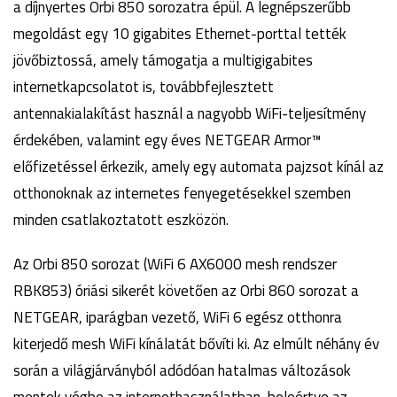
a díjnyertes Orbi 850 sorozatra épül. A legnépszerűbb
megoldást egy 10 gigabites Ethernet-porttal tették
jövőbiztossá, amely támogatja a multigigabites
internetkapcsolatot is, továbbfejlesztett
antennakialakítást használ a nagyobb WiFi-teljesítmény
érdekében, valamint egy éves NETGEAR Armor™
előfizetéssel érkezik, amely egy automata pajzsot kínál az
otthonoknak az internetes fenyegetésekkel szemben
minden csatlakoztatott eszközön.
Az Orbi 850 sorozat (WiFi 6 AX6000 mesh rendszer
RBK853) óriási sikerét követően az Orbi 860 sorozat a
NETGEAR, iparágban vezető, WiFi 6 egész otthonra
kiterjedő mesh WiFi kínálatát bővíti ki. Az elmúlt néhány év
során a világjárványból adódóan hatalmas változások