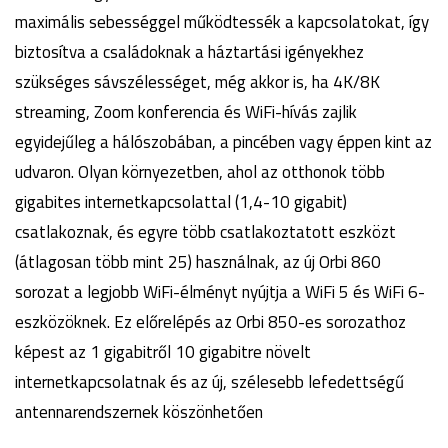
maximális sebességgel működtessék a kapcsolatokat, így
biztosítva a családoknak a háztartási igényekhez
szükséges sávszélességet, még akkor is, ha 4K/8K
streaming, Zoom konferencia és WiFi-hívás zajlik
egyidejűleg a hálószobában, a pincében vagy éppen kint az
udvaron. Olyan környezetben, ahol az otthonok több
gigabites internetkapcsolattal (1,4-10 gigabit)
csatlakoznak, és egyre több csatlakoztatott eszközt
(átlagosan több mint 25) használnak, az új Orbi 860
sorozat a legjobb WiFi-élményt nyújtja a WiFi 5 és WiFi 6-
eszközöknek. Ez előrelépés az Orbi 850-es sorozathoz
képest az 1 gigabitről 10 gigabitre növelt
internetkapcsolatnak és az új, szélesebb lefedettségű
antennarendszernek köszönhetően