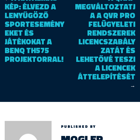
KÉP: ÉLVEZD A
MEGVÁLTOZTATJ
LENYŰGÖZŐ
A A QVR PRO
SPORTESEMÉNY
FELÜGYELETI
EKET ÉS
RENDSZEREK
JÁTÉKOKAT A
LICENCSZABÁLY
BENQ TH575
ZATÁT ÉS
PROJEKTORRAL!
LEHETŐVÉ TESZI
A LICENCEK
ÁTTELEPÍTÉSÉT
→
PUBLISHED BY
MOGLER