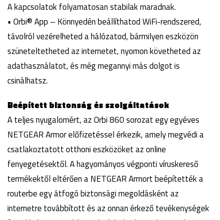
A kapcsolatok folyamatosan stabilak maradnak.
• Orbi® App – Könnyedén beállíthatod WiFi-rendszered,
távolról vezérelheted a hálózatod, bármilyen eszközön
szüneteltetheted az internetet, nyomon követheted az
adathasználatot, és még megannyi más dolgot is
csinálhatsz.
Beépített biztonság és szolgáltatások
A teljes nyugalomért, az Orbi 860 sorozat egy egyéves
NETGEAR Armor előfizetéssel érkezik, amely megvédi a
csatlakoztatott otthoni eszközöket az online
fenyegetésektől. A hagyományos végponti víruskereső
termékektől eltérően a NETGEAR Armort beépítették a
routerbe egy átfogó biztonsági megoldásként az
internetre továbbított és az onnan érkező tevékenységek