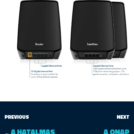
PREVIOUS
NEXT
A HATALMAS
A QNAP
←