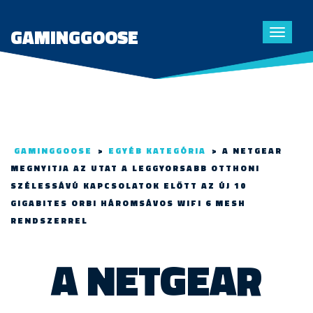
GAMINGGOOSE
Toggle
navigat
GAMINGGOOSE
>
EGYÉB KATEGÓRIA
>
A NETGEAR
MEGNYITJA AZ UTAT A LEGGYORSABB OTTHONI
SZÉLESSÁVÚ KAPCSOLATOK ELŐTT AZ ÚJ 10
GIGABITES ORBI HÁROMSÁVOS WIFI 6 MESH
RENDSZERREL
A NETGEAR