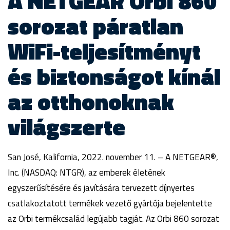
A NETGEAR Orbi 860
sorozat páratlan
WiFi-teljesítményt
és biztonságot kínál
az otthonoknak
világszerte
San José, Kalifornia, 2022. november 11. – A NETGEAR®,
Inc. (NASDAQ: NTGR), az emberek életének
egyszerűsítésére és javítására tervezett díjnyertes
csatlakoztatott termékek vezető gyártója bejelentette
az Orbi termékcsalád legújabb tagját. Az Orbi 860 sorozat