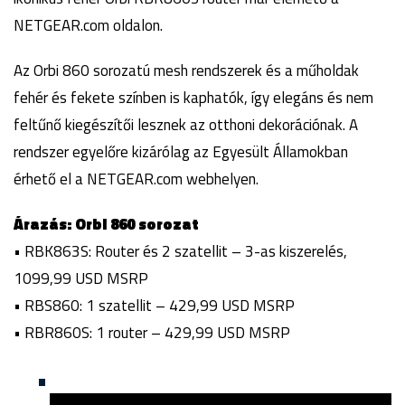
NETGEAR.com oldalon.
Az Orbi 860 sorozatú mesh rendszerek és a műholdak
fehér és fekete színben is kaphatók, így elegáns és nem
feltűnő kiegészítői lesznek az otthoni dekorációnak. A
rendszer egyelőre kizárólag az Egyesült Államokban
érhető el a NETGEAR.com webhelyen.
Árazás: Orbi 860 sorozat
• RBK863S: Router és 2 szatellit – 3-as kiszerelés,
1099,99 USD MSRP
• RBS860: 1 szatellit – 429,99 USD MSRP
• RBR860S: 1 router – 429,99 USD MSRP