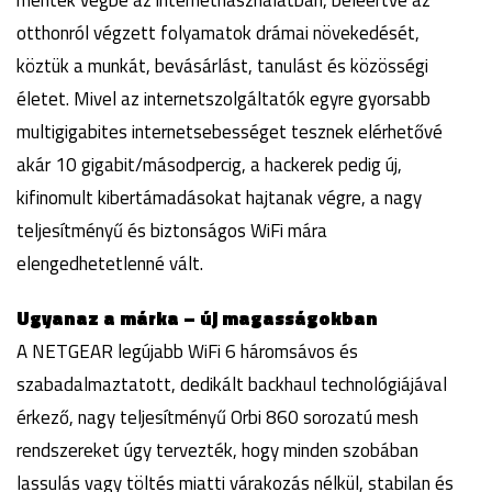
mentek végbe az internethasználatban, beleértve az
otthonról végzett folyamatok drámai növekedését,
köztük a munkát, bevásárlást, tanulást és közösségi
életet. Mivel az internetszolgáltatók egyre gyorsabb
multigigabites internetsebességet tesznek elérhetővé
akár 10 gigabit/másodpercig, a hackerek pedig új,
kifinomult kibertámadásokat hajtanak végre, a nagy
teljesítményű és biztonságos WiFi mára
elengedhetetlenné vált.
Ugyanaz a márka – új magasságokban
A NETGEAR legújabb WiFi 6 háromsávos és
szabadalmaztatott, dedikált backhaul technológiájával
érkező, nagy teljesítményű Orbi 860 sorozatú mesh
rendszereket úgy tervezték, hogy minden szobában
lassulás vagy töltés miatti várakozás nélkül, stabilan és