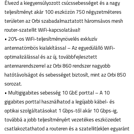
Élvezd a kiegyensúlyozott csúcssebességet és a nagy
teljesítményt akár 100 eszközön 750 négyzetméteres
területen az Orbi szabadalmaztatott háromsávos mesh
router-szatellit WiFi-kapcsolatával!
• 20%-os WiFi-teljesítménynövelés exkluzív
antennatömbös kialakítással – Az egyedülálló WiFi-
optimalizálással és az új, továbbfejlesztett
antennarendszerrel az Orbi 860 rendszer nagyobb
hatótávolságot és sebességet biztosít, mint az Orbi 850
sorozat.
• Multigigabites sebesség 10 GbE porttal – A 10
gigabites porttal használhatod a legújabb kábel- és
optikai szolgáltatásokat 1 Gbps-től akár 10 Gbps-ig,
továbbá a jobb teljesítményért vezetékes eszközeidet
csatlakoztathatod a routeren és a szatellit(ek)en egyaránt