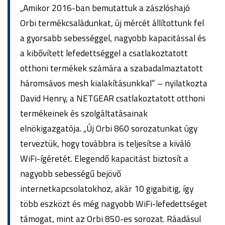
„Amikor 2016-ban bemutattuk a zászlóshajó
Orbi termékcsaládunkat, új mércét állítottunk fel
a gyorsabb sebességgel, nagyobb kapacitással és
a kibővített lefedettséggel a csatlakoztatott
otthoni termékek számára a szabadalmaztatott
háromsávos mesh kialakításunkkal” – nyilatkozta
David Henry, a NETGEAR csatlakoztatott otthoni
termékeinek és szolgáltatásainak
elnökigazgatója. „Új Orbi 860 sorozatunkat úgy
terveztük, hogy továbbra is teljesítse a kiváló
WiFi-ígéretét. Elegendő kapacitást biztosít a
nagyobb sebességű bejövő
internetkapcsolatokhoz, akár 10 gigabitig, így
több eszközt és még nagyobb WiFi-lefedettséget
támogat, mint az Orbi 850-es sorozat. Ráadásul