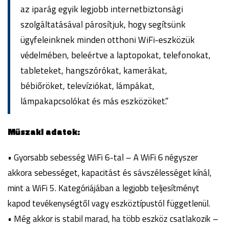
az iparág egyik legjobb internetbiztonsági
szolgáltatásával párosítjuk, hogy segítsünk
ügyfeleinknek minden otthoni WiFi-eszközük
védelmében, beleértve a laptopokat, telefonokat,
tableteket, hangszórókat, kamerákat,
bébiőröket, televíziókat, lámpákat,
lámpakapcsolókat és más eszközöket.”
Műszaki adatok:
• Gyorsabb sebesség WiFi 6-tal – A WiFi 6 négyszer
akkora sebességet, kapacitást és sávszélességet kínál,
mint a WiFi 5. Kategóriájában a legjobb teljesítményt
kapod tevékenységtől vagy eszköztípustól függetlenül.
• Még akkor is stabil marad, ha több eszköz csatlakozik –