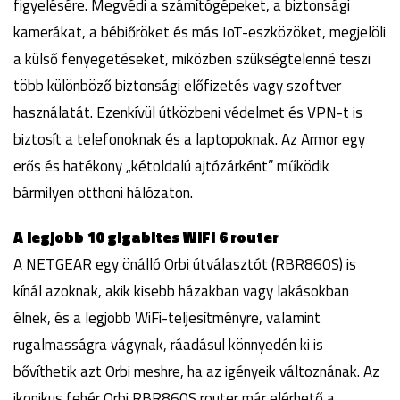
figyelésére. Megvédi a számítógépeket, a biztonsági
kamerákat, a bébiőröket és más IoT-eszközöket, megjelöli
a külső fenyegetéseket, miközben szükségtelenné teszi
több különböző biztonsági előfizetés vagy szoftver
használatát. Ezenkívül útközbeni védelmet és VPN-t is
biztosít a telefonoknak és a laptopoknak. Az Armor egy
erős és hatékony „kétoldalú ajtózárként” működik
bármilyen otthoni hálózaton.
A legjobb 10 gigabites WiFi 6 router
A NETGEAR egy önálló Orbi útválasztót (RBR860S) is
kínál azoknak, akik kisebb házakban vagy lakásokban
élnek, és a legjobb WiFi-teljesítményre, valamint
rugalmasságra vágynak, ráadásul könnyedén ki is
bővíthetik azt Orbi meshre, ha az igényeik változnának. Az
ikonikus fehér Orbi RBR860S router már elérhető a