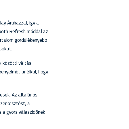
ay Áruházzal, így a
ooth Refresh móddal az
tartalom gördülékenyebb
sokat.
 közötti váltás,
kényelmét anélkül, hogy
esek. Az általános
zerkesztést, a
 a gyors válaszidőnek