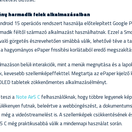
ny harmadik felek alkalmazásaiban
ndroid 15 operációs rendszert használja előtelepített Google Pl
madik féltől származó alkalmazást használhatnak. Ezzel a Sm
 való görgetés észrevehetően simábbá válik, lehetővé téve a 
 a hagyományos ePaper frissítési korlátaiból eredő megszakítá
lmazáson belüli interakciók, mint a menük megnyitása és a lapok
, kevesebb szellemképeffekttel. Megtartja az ePaper kijelző 
 OLED tabletek zökkenőmentes alkalmazásélményt.
 teszi a
Note Air5 C
felhasználóknak, hogy többre legyenek kép
dülékenyen futnak, beleértve a webböngészést, a dokumentums
még a videóstreamelést is. A szellemképek csökkentésének és
5 C még praktikusabbá válik a mindennapi használat során.