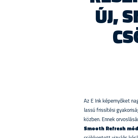
ÚJ, 
CS
Az E Ink képernyőket na
lassú frissítési gyakori
közben. Ennek orvoslásá
Smooth Refresh mó
csökkentett vizuális késl