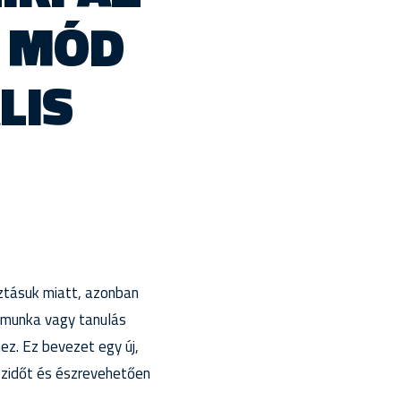
H MÓD
LIS
ztásuk miatt, azonban
t munka vagy tanulás
hez. Ez bevezet egy új,
szidőt és észrevehetően