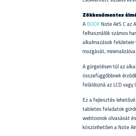
Zökkenőmentes élmé
A
BOOX
Note Air5 C az A
felhasználók számos har
alkalmazások felületein
mozgását, minimalizálva
A görgetésen túl az alka
összefüggőbbnek érződik
feláldozná az LCD vagy
Ez a fejlesztés lehetővé
tabletes feladatok gör
webtoonok olvasását és 
köszönhetően a Note Air