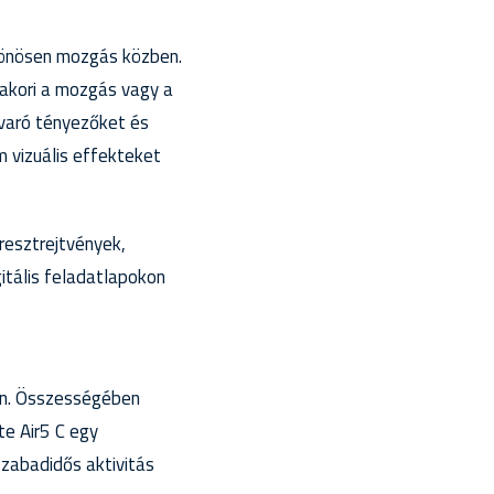
ülönösen mozgás közben.
yakori a mozgás vagy a
avaró tényezőket és
 vizuális effekteket
resztrejtvények,
itális feladatlapokon
C-n. Összességében
te Air5 C egy
szabadidős aktivitás