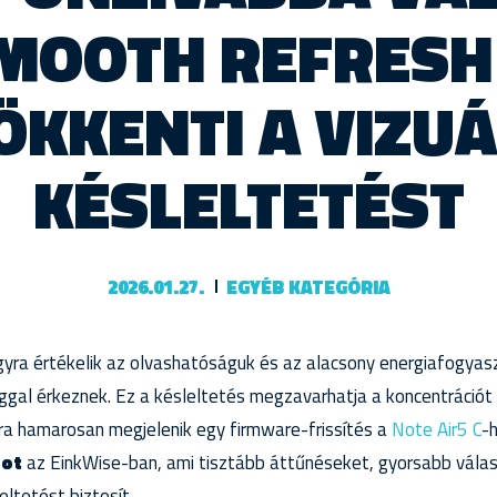
SMOOTH REFRES
ÖKKENTI A VIZUÁ
KÉSLELTETÉST
2026.01.27.
EGYÉB KATEGÓRIA
gyra értékelik az olvashatóságuk és az alacsony energiafogyas
sággal érkeznek. Ez a késleltetés megzavarhatja a koncentráció
ra hamarosan megjelenik egy firmware-frissítés a
Note Air5 C
-
dot
az EinkWise-ban, ami tisztább áttűnéseket, gyorsabb vála
eltetést biztosít.