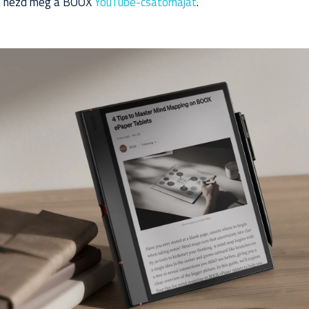
rt nézd meg a BOOX
YouTube-csatornáját
.