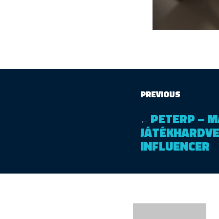
PREVIOUS
PETERP – 
←
JÁTÉKHARDVE
INFLUENCER