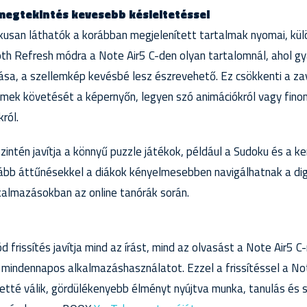
egtekintés kevesebb késleltetéssel
pikusan láthatók a korábban megjelenített tartalmak nyomai, k
th Refresh módra a Note Air5 C-den olyan tartalomnál, ahol g
zása, a szellemkép kevésbé lesz észrevehető. Ez csökkenti a z
mek követését a képernyőn, legyen szó animációkról vagy finom
ról.
ntén javítja a könnyű puzzle játékok, például a Sudoku és a ke
tább áttűnésekkel a diákok kényelmesebben navigálhatnak a dig
lkalmazásokban az online tanórák során.
 frissítés javítja mind az írást, mind az olvasást a Note Air5 
 mindennapos alkalmazáshasználatot. Ezzel a frissítéssel a No
etté válik, gördülékenyebb élményt nyújtva munka, tanulás és 