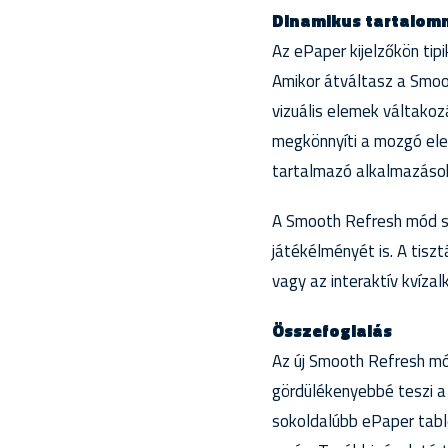
Dinamikus tartalomm
Az ePaper kijelzőkön ti
Amikor átváltasz a Smoo
vizuális elemek váltako
megkönnyíti a mozgó ele
tartalmazó alkalmazások
A Smooth Refresh mód szi
játékélményét is. A tisz
vagy az interaktív kvíza
Összefoglalás
Az új Smooth Refresh mód
gördülékenyebbé teszi a
sokoldalúbb ePaper tabl