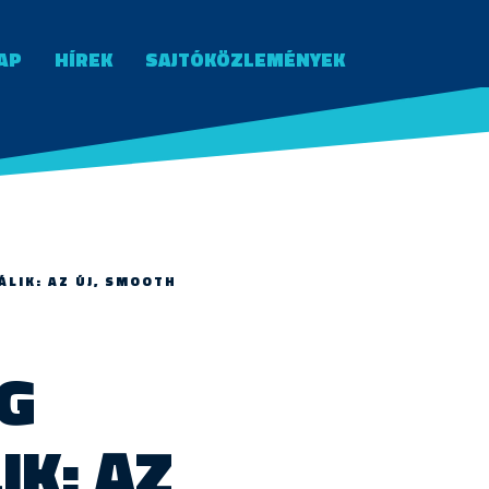
AP
HÍREK
SAJTÓKÖZLEMÉNYEK
ÁLIK: AZ ÚJ, SMOOTH
ÉG
K: AZ