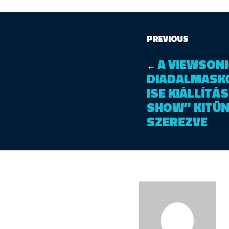
PREVIOUS
A VIEWSONI
←
DIADALMASKO
ISE KIÁLLÍTÁ
SHOW” KITÜ
SZEREZVE