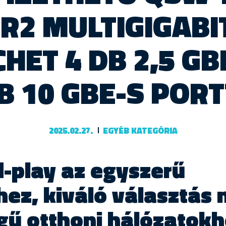
-R2 MULTIGIGABI
HET 4 DB 2,5 GB
B 10 GBE-S POR
2025.02.27.
EGYÉB KATEGÓRIA
-play az egyszerű
shez, kiváló választás
ű otthoni hálózatokh