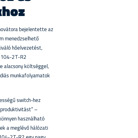
khoz
novátora bejelentette az
 nem menedzselhető
iváló hőelvezetést,
W-2104-2T-R2
e alacsony költséggel,
médiás munkafolyamatok
bességű switch-hez
 produktivitást” –
könnyen használható
ek a meglévő hálózati
-2104-2T-R2 egy nagy