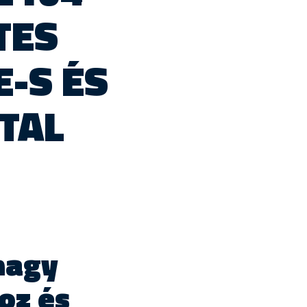
TES
E-S ÉS
TTAL
 nagy
oz és