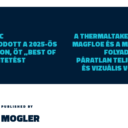
C
A THERMALTAKE
DOTT A 2025-ÖS
MAGFLOE ÉS A M
SON, ÖT „BEST OF
FOLYA
NTETÉST
PÁRATLAN TEL
ÉS VIZUÁLIS
PUBLISHED BY
MOGLER