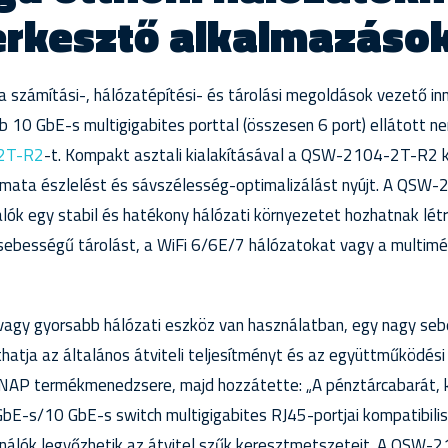
erkesztő alkalmazáso
 számítási-, hálózatépítési- és tárolási megoldások vezető in
db 10 GbE-s multigigabites porttal (összesen 6 port) ellátott
2T-R2
-t. Kompakt asztali kialakításával a QSW-2104-2T-R2 k
mata észlelést és sávszélesség-optimalizálást nyújt. A QS
lók egy stabil és hatékony hálózati környezetet hozhatnak létr
sebességű tárolást, a WiFi 6/6E/7 hálózatokat vagy a multi
vagy gyorsabb hálózati eszköz van használatban, egy nagy se
thatja az általános átviteli teljesítményt és az együttműködési
NAP termékmenedzsere, majd hozzátette: „A pénztárcabarát, 
s/10 GbE-s switch multigigabites RJ45-portjai kompatibilis
sználók legyőzhetik az átvitel szűk keresztmetszeteit. A QSW