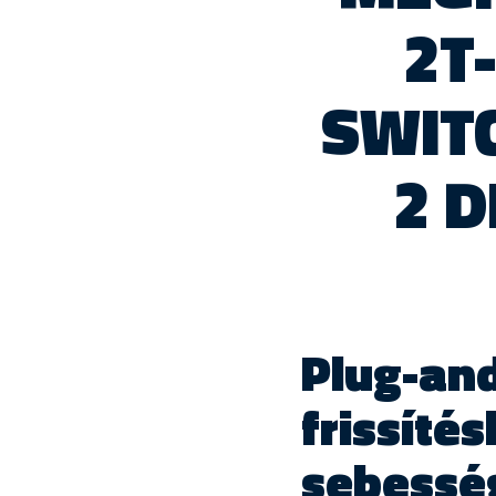
2T
SWITC
2 D
Plug-and
frissíté
sebesség