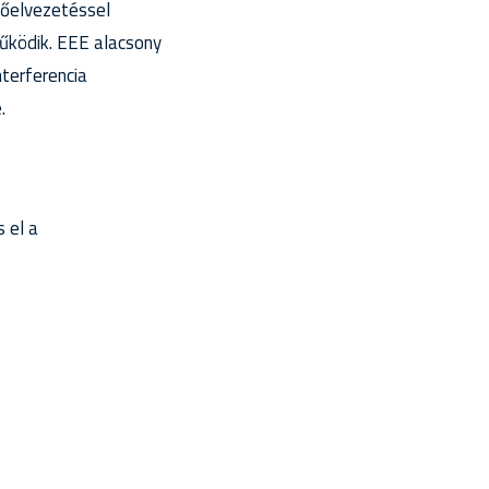
 hőelvezetéssel
űködik. EEE alacsony
terferencia
.
 el a