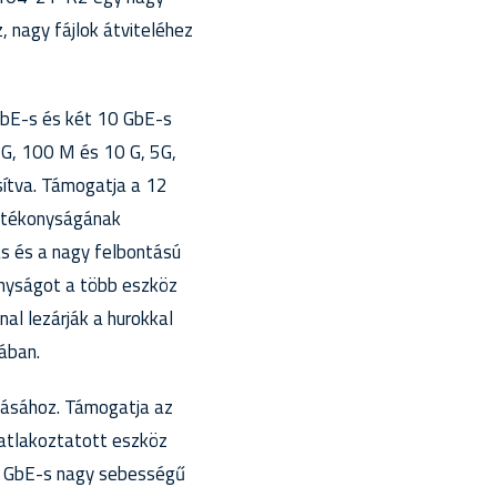
 nagy fájlok átviteléhez
GbE-s és két 10 GbE-s
G, 100 M és 10 G, 5G,
sítva. Támogatja a 12
hatékonyságának
s és a nagy felbontású
onyságot a több eszköz
nal lezárják a hurokkal
ában.
tásához. Támogatja az
satlakoztatott eszköz
10 GbE-s nagy sebességű