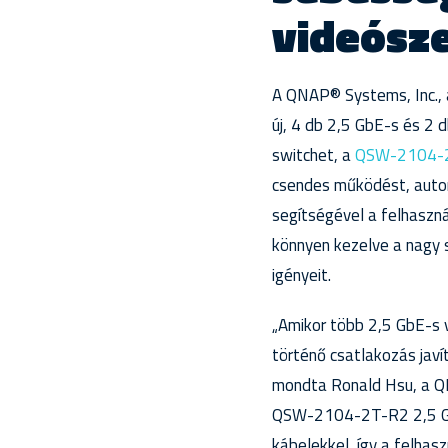
videósz
A QNAP® Systems, Inc., a
új, 4 db 2,5 GbE-s és 2 
switchet, a
QSW-2104-
csendes működést, auto
segítségével a felhaszná
könnyen kezelve a nagy 
igényeit.
„Amikor több 2,5 GbE-s 
történő csatlakozás javí
mondta Ronald Hsu, a Q
QSW-2104-2T-R2 2,5 GbE-
kábelekkel, így a felha