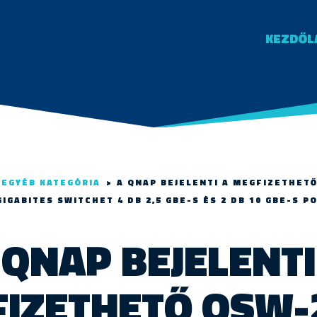
KEZDŐL
EGYÉB KATEGÓRIA
>
A QNAP BEJELENTI A MEGFIZETHET
IGABITES SWITCHET 4 DB 2,5 GBE-S ÉS 2 DB 10 GBE-S P
 QNAP BEJELENTI
IZETHETŐ QSW-