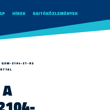
AP
HÍREK
SAJTÓKÖZLEMÉNYEK
Ő QSW-2104-2T-R2
ORTTAL
 A
2104-