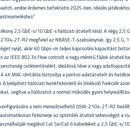
witch, amibe érdemes befektetni 2025-ben. Ideális játékokhoz,
astreameléshez.”
ny 2,5 GbE-s/10 GbE-s hálózati átvitelt kínál. A négy 2,5 
-2104-2T-R2 megfelel az NBASE-T-szabványnak, így 2,5 G, 1 
get nyújt, akár 60 Gbps-os teljes kapcsolási kapacitást bizto
 az IEEE 802.3x flow controlt a nagy méretű fájlok átviteli 
veszteség csökkentéséért, ideálissá téve a nagy adatkapacitá
. A 4K MAC-címtábla biztosítja a pontos adatátvitelt és haték
. A beépített hálózati hurokfelismerő és blokkoló funkciók azon
okat, segítve a hálózatot a normál működés gyors helyreállítás
t konfigurációra a nem menedzselhető QSW-2104-2T-R2 beállí
automatikusan felismerje az optimális átviteli sebességet a c
 használhatják meglévő Cat 5e/Cat 6 kábeleiket a 2,5 GbE-s/