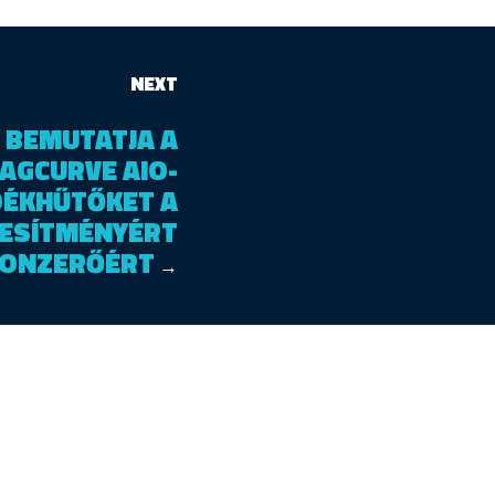
NEXT
 BEMUTATJA A
AGCURVE AIO-
DÉKHŰTŐKET A
JESÍTMÉNYÉRT
 VONZERŐÉRT
→