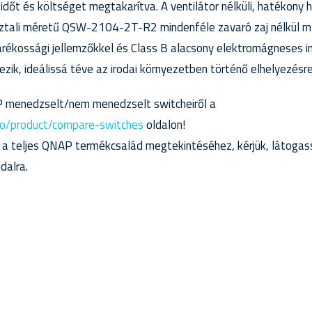
időt és költséget megtakarítva. A ventilátor nélküli, hatékony
ztali méretű QSW-2104-2T-R2 mindenféle zavaró zaj nélkül m
rékossági jellemzőkkel és Class B alacsony elektromágneses in
ezik, ideálissá téve az irodai környezetben történő elhelyezésre
 menedzselt/nem menedzselt switcheiről a
o/product/compare-switches
oldalon!
 a teljes QNAP termékcsalád megtekintéséhez, kérjük, látogass
dalra.