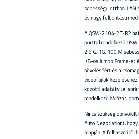
sebességű otthoni LAN s
és nagy felbontású médi
A QSW-2104-2T-R2 hatéko
porttal rendelkező QSW
2,5 G, 1G, 100 M sebessé
KB-os Jumbo Frame-et és
növeléséért és a csomag
videófájlok kezeléséhez
közötti adatátvitel során
rendelkező hálózati port
Nincs szükség bonyolul
Auto Negotiationt, hogy 
alapján. A felhasználók