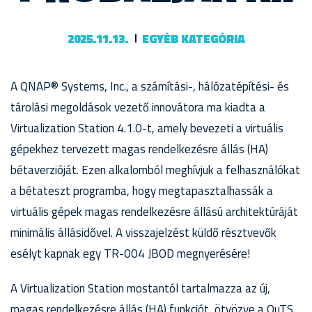
2025.11.13.
EGYÉB KATEGÓRIA
A QNAP® Systems, Inc., a számítási-, hálózatépítési- és
tárolási megoldások vezető innovátora ma kiadta a
Virtualization Station 4.1.0-t, amely bevezeti a virtuális
gépekhez tervezett magas rendelkezésre állás (HA)
bétaverzióját. Ezen alkalomból meghívjuk a felhasználókat
a bétateszt programba, hogy megtapasztalhassák a
virtuális gépek magas rendelkezésre állású architektúráját
minimális állásidővel. A visszajelzést küldő résztvevők
esélyt kapnak egy TR-004 JBOD megnyerésére!
A Virtualization Station mostantól tartalmazza az új,
magas rendelkezésre állás (HA) funkciót, ötvözve a QuTS