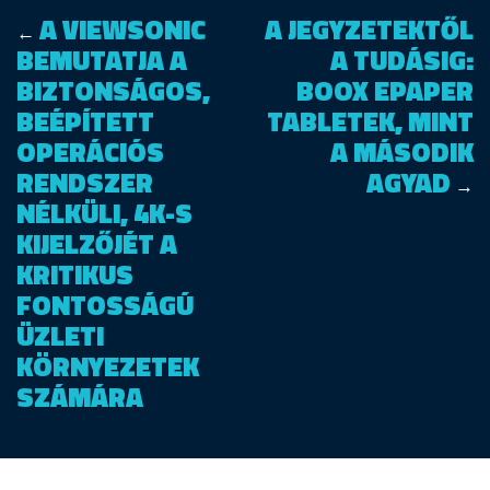
A VIEWSONIC
A JEGYZETEKTŐL
←
BEMUTATJA A
A TUDÁSIG:
BIZTONSÁGOS,
BOOX EPAPER
BEÉPÍTETT
TABLETEK, MINT
OPERÁCIÓS
A MÁSODIK
RENDSZER
AGYAD
→
NÉLKÜLI, 4K-S
KIJELZŐJÉT A
KRITIKUS
FONTOSSÁGÚ
ÜZLETI
KÖRNYEZETEK
SZÁMÁRA