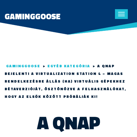
GAMINGGOOSE
Toggle
navigat
GAMINGGOOSE
>
EGYÉB KATEGÓRIA
>
A QNAP
BEJELENTI A VIRTUALIZATION STATION 4 – MAGAS
RENDELKEZÉSRE ÁLLÁS (HA) VIRTUÁLIS GÉPEKHEZ
BÉTAVERZIÓJÁT, ÖSZTÖNÖZVE A FELHASZNÁLÓKAT,
HOGY AZ ELSŐK KÖZÖTT PRÓBÁLJÁK KI!
A QNAP