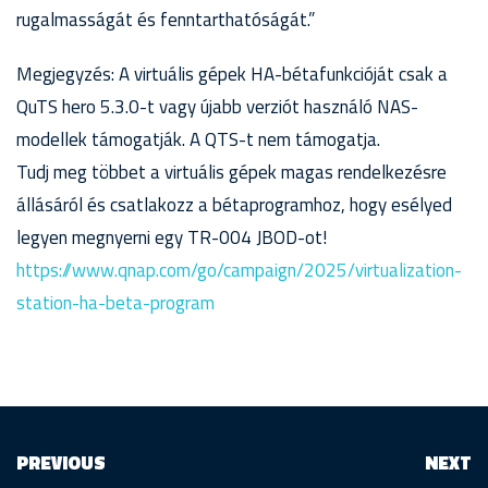
rugalmasságát és fenntarthatóságát.”
Megjegyzés: A virtuális gépek HA-bétafunkcióját csak a
QuTS hero 5.3.0-t vagy újabb verziót használó NAS-
modellek támogatják. A QTS-t nem támogatja.
Tudj meg többet a virtuális gépek magas rendelkezésre
állásáról és csatlakozz a bétaprogramhoz, hogy esélyed
legyen megnyerni egy TR-004 JBOD-ot!
https://www.qnap.com/go/campaign/2025/virtualization-
station-ha-beta-program
PREVIOUS
NEXT