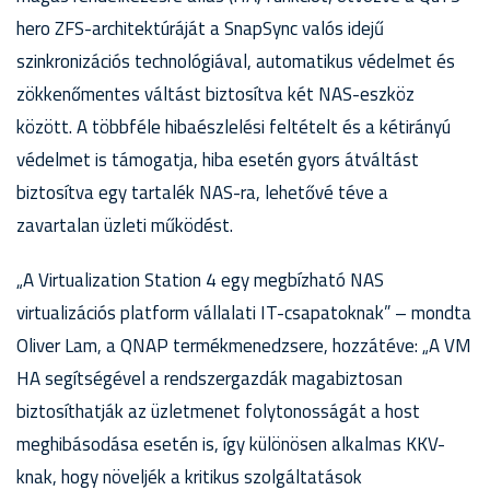
hero ZFS-architektúráját a SnapSync valós idejű
szinkronizációs technológiával, automatikus védelmet és
zökkenőmentes váltást biztosítva két NAS-eszköz
között. A többféle hibaészlelési feltételt és a kétirányú
védelmet is támogatja, hiba esetén gyors átváltást
biztosítva egy tartalék NAS-ra, lehetővé téve a
zavartalan üzleti működést.
„A Virtualization Station 4 egy megbízható NAS
virtualizációs platform vállalati IT-csapatoknak” – mondta
Oliver Lam, a QNAP termékmenedzsere, hozzátéve: „A VM
HA segítségével a rendszergazdák magabiztosan
biztosíthatják az üzletmenet folytonosságát a host
meghibásodása esetén is, így különösen alkalmas KKV-
knak, hogy növeljék a kritikus szolgáltatások