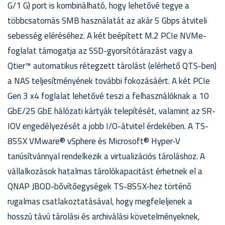
G/1 G) port is kombinálható, hogy lehetővé tegye a
többcsatornás SMB használatát az akár 5 Gbps átviteli
sebesség eléréséhez. A két beépített M.2 PCIe NVMe-
foglalat támogatja az SSD-gyorsítótárazást vagy a
Qtier™ automatikus rétegzett tárolást (elérhető QTS-ben)
a NAS teljesítményének további fokozásáért. A két PCIe
Gen 3 x4 foglalat lehetővé teszi a felhasználóknak a 10
GbE/25 GbE hálózati kártyák telepítését, valamint az SR-
IOV engedélyezését a jobb I/O-átvitel érdekében. A TS-
855X VMware® vSphere és Microsoft® Hyper-V
tanúsítvánnyal rendelkezik a virtualizációs tároláshoz. A
vállalkozások hatalmas tárolókapacitást érhetnek el a
QNAP JBOD-bővítőegységek TS-855X-hez történő
rugalmas csatlakoztatásával, hogy megfeleljenek a
hosszú távú tárolási és archiválási követelményeknek,