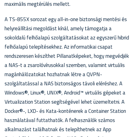
maximális megtérülés mellett.
A TS-855X sorozat egy all-in-one biztonsági mentési és
helyreállítási megoldást kínál, amely támogatja a
sokoldalú felhőalapú szolgáltatásokat az egyszerű hibrid
felhőalapú telepítésekhez. Az informatikai csapat
rendszeresen készíthet Pillanatképeket, hogy megvédjék
a NAS-t a zsarolóvírusokkal szemben, valamint virtuális
magánhálózatokat hozhatnak létre a QVPN-
szolgáltatással a NAS biztonságos távoli eléréshez. A
Windows®, Linux®, UNIX®, Android™ virtuális gépeket a
Virtualization Station segítségével lehet üzemeltetni. A
Docker®-, LXD- és Kata-konténerek a Container Station
használatával futtathatók. A felhasználók számos
alkalmazást találhatnak és telepíthetnek az App