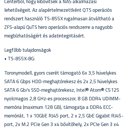
Centerből, hogy kibővítsék a NAS alkalmazási
lehetőségeit. Az alapértelmezettként QTS operációs
rendszert használó TS-855X rugalmasan átváltható a
ZFS-alapú QuTS hero operációs rendszerre a nagyobb
megbízhatóságért és adatintegritásért.
Legfőbb tulajdonságok
• TS-855X-8G:
Toronymodell, gyors cserét támogató 6x 3,5 hüvelykes
SATA 6 Gbps HDD-meghajtórekesz és 2x 2,5 hüvelykes
SATA 6 Gb/s SSD-meghajtórekesz, Intel® Atom® C5125
nyolcmagos 2,8 GHz-es processzor, 8 GB DDR4 UDIMM-
memória (maximum 128 GB), támogatja a DDR4 ECC-
memóriát, 1 x 10GbE RJ45 port, 2 x 2,5 GbE Gigabit RJ45-
port, 2x M.2 PCIe Gen 3 x4 bővítőhely, 2x PCIe Gen 3 x4