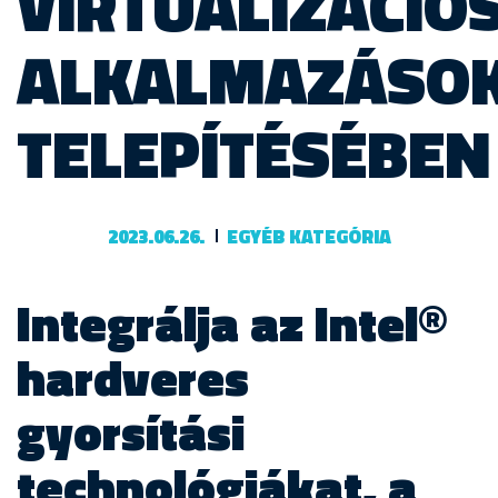
VIRTUALIZÁCIÓ
ALKALMAZÁSO
TELEPÍTÉSÉBEN
2023.06.26.
EGYÉB KATEGÓRIA
Integrálja az Intel®
hardveres
gyorsítási
technológiákat, a