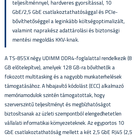
teljesítménnyel, hardveres gyorsítással, 10
GbE/2,5 GbE csatlakoztathatósággal és PCIe-
bővíthetőséggel a leginkább költségoptimalizált,
valamint naprakész adattárolási és biztonsági
mentési megoldás KKV-knak.
A TS-855X négy UDIMM DDR4-foglalattal rendelkezik (8
GB előtelepítve), amelyek 128 GB-ra bővíthetők a
fokozott multitasking és a nagyobb munkaterhelések
támogatásához. A hibajavító kódolást (ECC) alkalmazó
memóriamodulok szintén támogatottak, hogy
szerverszintű teljesítményt és megbízhatóságot
biztosítsanak az üzleti szempontból elengedhetetlen
vállalati informatikai környezeteknek. Az egyportos 10
GbE csatlakoztathatóság mellett a két 2,5 GbE RJ45 (2,5