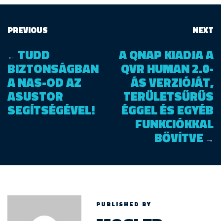
PREVIOUS
NEXT
TUDD
A QNAP KIADJA A
←
BIZTONSÁGBAN
QVR HUMAN 2.0-
A NAS-OD AZ
ÁS VERZIÓJÁT,
ASUSTOR
TERÜLETSŰRŰS
SEGÍTSÉGÉVEL!
ÉGGEL ÉS EGYÉB
FUNKCIÓKKAL
BŐVÍTVE
→
PUBLISHED BY