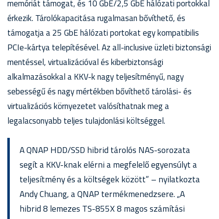
memóriát támogat, és 10 GbE/2,5 GbE hálózati portokkal
érkezik. Tárolókapacitása rugalmasan bővíthető, és
támogatja a 25 GbE hálózati portokat egy kompatibilis
PCIe-kártya telepítésével. Az all-inclusive üzleti biztonsági
mentéssel, virtualizációval és kiberbiztonsági
alkalmazásokkal a KKV-k nagy teljesítményű, nagy
sebességű és nagy mértékben bővíthető tárolási- és
virtualizációs környezetet valósíthatnak meg a
legalacsonyabb teljes tulajdonlási költséggel.
A QNAP HDD/SSD hibrid tárolós NAS-sorozata
segít a KKV-knak elérni a megfelelő egyensúlyt a
teljesítmény és a költségek között” – nyilatkozta
Andy Chuang, a QNAP termékmenedzsere. „A
hibrid 8 lemezes TS-855X 8 magos számítási