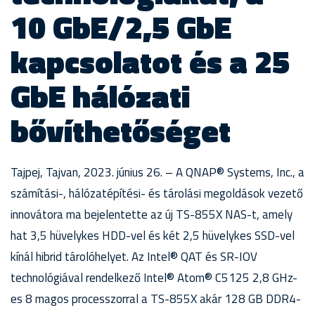
10 GbE/2,5 GbE
kapcsolatot és a 25
GbE hálózati
bővíthetőséget
Tajpej, Tajvan, 2023. június 26. – A QNAP® Systems, Inc., a
számítási-, hálózatépítési- és tárolási megoldások vezető
innovátora ma bejelentette az új TS-855X NAS-t, amely
hat 3,5 hüvelykes HDD-vel és két 2,5 hüvelykes SSD-vel
kínál hibrid tárolóhelyet. Az Intel® QAT és SR-IOV
technológiával rendelkező Intel® Atom® C5125 2,8 GHz-
es 8 magos processzorral a TS-855X akár 128 GB DDR4-