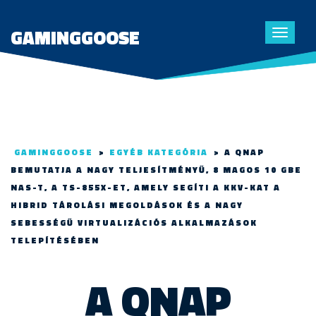
GAMINGGOOSE
Toggle
navigat
GAMINGGOOSE
>
EGYÉB KATEGÓRIA
>
A QNAP
BEMUTATJA A NAGY TELJESÍTMÉNYŰ, 8 MAGOS 10 GBE
NAS-T, A TS-855X-ET, AMELY SEGÍTI A KKV-KAT A
HIBRID TÁROLÁSI MEGOLDÁSOK ÉS A NAGY
SEBESSÉGŰ VIRTUALIZÁCIÓS ALKALMAZÁSOK
TELEPÍTÉSÉBEN
A QNAP