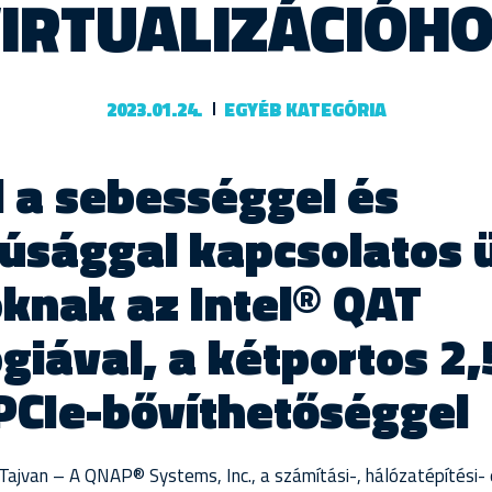
IRTUALIZÁCIÓH
2023.01.24.
EGYÉB KATEGÓRIA
 a sebességgel és
úsággal kapcsolatos üz
knak az Intel® QAT
giával, a kétportos 2,
 PCIe-bővíthetőséggel
, Tajvan – A QNAP® Systems, Inc., a számítási-, hálózatépítési-