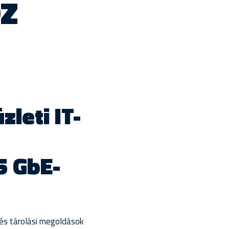
OZ
leti IT-
5 GbE-
 és tárolási megoldások