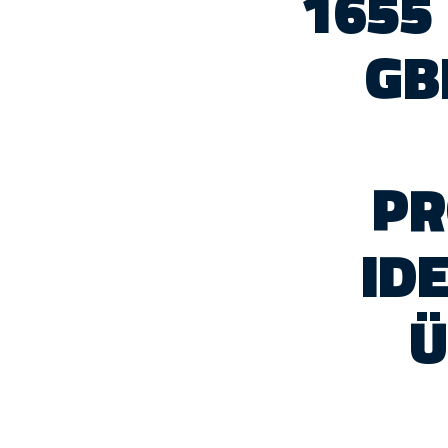
1655
GB
PR
ID
Ü