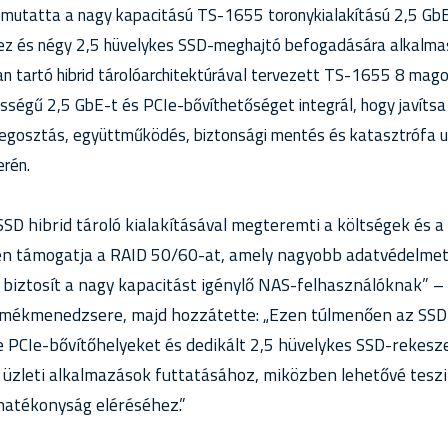
mutatta a nagy kapacitású TS-1655 toronykialakítású 2,5 GbE
z és négy 2,5 hüvelykes SSD-meghajtó befogadására alkalmas.
n tartó hibrid tárolóarchitektúrával tervezett TS-1655 8 mago
sségű 2,5 GbE-t és PCIe-bővíthetőséget integrál, hogy javítsa
egosztás, együttműködés, biztonsági mentés és katasztrófa utá
erén.
D hibrid tároló kialakításával megteremti a költségek és a 
en támogatja a RAID 50/60-at, amely nagyobb adatvédelmet 
 biztosít a nagy kapacitást igénylő NAS-felhasználóknak” –
mékmenedzsere, majd hozzátette: „Ezen túlmenően az SSD-
PCIe-bővítőhelyeket és dedikált 2,5 hüvelykes SSD-rekesze
 üzleti alkalmazások futtatásához, miközben lehetővé teszi 
hatékonyság eléréséhez.”