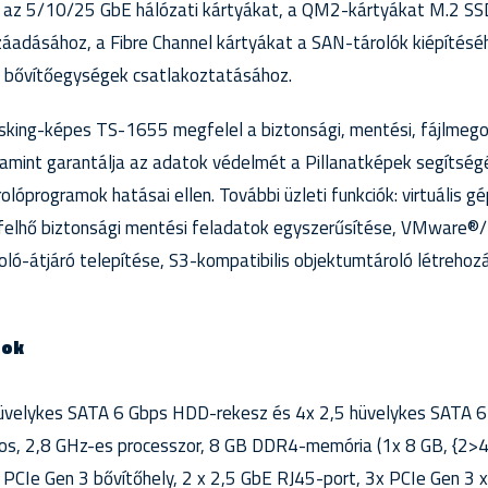
e az 5/10/25 GbE hálózati kártyákat, a QM2-kártyákat M.2 S
áadásához, a Fibre Channel kártyákat a SAN-tárolók kiépítéséh
 bővítőegységek csatlakoztatásához.
sking-képes TS-1655 megfelel a biztonsági, mentési, fájlmego
lamint garantálja az adatok védelmét a Pillanatképek segítség
arolóprogramok hatásai ellen. További üzleti funkciók: virtuális 
i/felhő biztonsági mentési feladatok egyszerűsítése, VMwar
oló-átjáró telepítése, S3-kompatibilis objektumtároló létreho
gok
üvelykes SATA 6 Gbps HDD-rekesz és 4x 2,5 hüvelykes SATA 6
, 2,8 GHz-es processzor, 8 GB DDR4-memória (1x 8 GB, {2>
PCIe Gen 3 bővítőhely, 2 x 2,5 GbE RJ45-port, 3x PCIe Gen 3 x