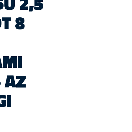
Ú 2,5
T 8
AMI
 AZ
GI