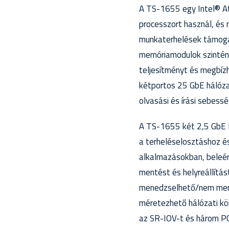
A TS-1655 egy Intel® A
processzort használ, és
munkaterhelések támogat
memóriamodulok szintén
teljesítményt és megbízh
kétportos 25 GbE hálóza
olvasási és írási sebessé
A TS-1655 két 2,5 GbE R
a terheléselosztáshoz é
alkalmazásokban, beleért
mentést és helyreállítá
menedzselhető/nem mene
méretezhető hálózati kö
az SR-IOV-t és három PC