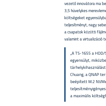
vezető innovátora ma be
3,5 hüvelykes merevleme
költségeket egyensúlyba
teljesítményt, nagy sebe
a csapatok közötti fájlm
valamint a virtualizáció t
„A TS-1655 a HDD/SS
egyensúlyt, miközb
tárhelykihasználást
Chuang, a QNAP ter
beépített M.2 NVMe 
teljesítményigényes
a maximális költség