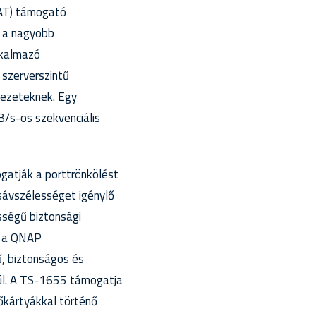
QAT) támogató
y a nagyobb
lkalmazó
szerverszintű
nyezeteknek. Egy
/s-os szekvenciális
gatják a porttrönkölést
 sávszélességet igénylő
ességű biztonsági
i a QNAP
, biztonságos és
kül. A TS-1655 támogatja
őkártyákkal történő