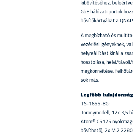
kibővítéséhez, beleértv
GbE hálózati portok hozz
bővítőkártyákat a QNAP
A megbízható és multita
vezérlési igényeknek, va
helyreállítást kínál a zs
hosztolása, helyi/távol
megkönnyítése, felhőtár
sok más.
Legfőbb tulajdonsá
TS-1655-8G:
Toronymodell, 12x 3,5 h
Atom® C5125 nyolcmagos
bővíthető), 2x M.2 2280 