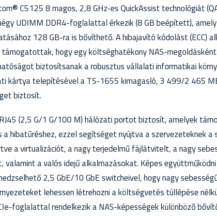
tom® C5125 8 magos, 2,8 GHz-es QuickAssist technológiát (
 négy UDIMM DDR4-foglalattal érkezik (8 GB beépített), amel
ásához 128 GB-ra is bővíthető. A hibajavító kódolást (ECC) a
 támogatottak, hogy egy költséghatékony NAS-megoldásként 
atóságot biztosítsanak a robusztus vállalati informatikai kör
ti kártya telepítésével a TS-1655 kimagasló, 3 499/2 465 MB
get biztosít.
J45 (2,5 G/1 G/100 M) hálózati portot biztosít, amelyek támo
s a hibatűréshez, ezzel segítséget nyújtva a szervezeteknek a
ve a virtualizációt, a nagy terjedelmű fájlátvitelt, a nagy seb
st, valamint a valós idejű alkalmazásokat. Képes együttműködn
dzselhető 2,5 GbE/10 GbE switcheivel, hogy nagy sebességű
rnyezeteket lehessen létrehozni a költségvetés túllépése nél
Ie-foglalattal rendelkezik a NAS-képességek különböző bővít