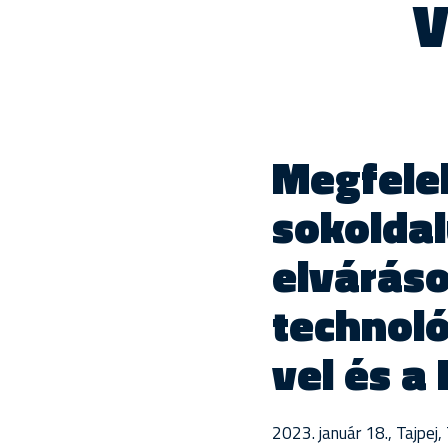
V
Megfelel
sokoldal
elváráso
technoló
vel és a
2023. január 18., Tajpej