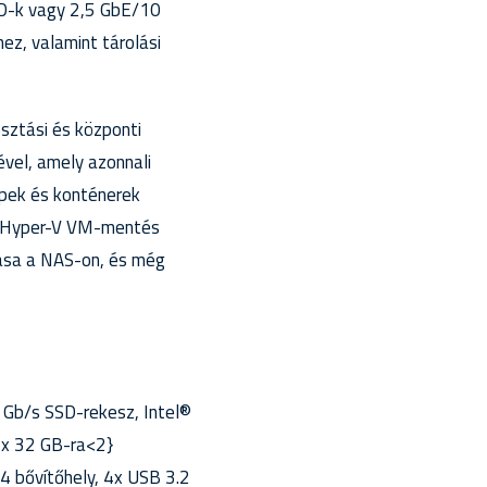
SD-k vagy 2,5 GbE/10
ez, valamint tárolási
sztási és központi
ével, amely azonnali
gépek és konténerek
e®/Hyper-V VM-mentés
zása a NAS-on, és még
 Gb/s SSD-rekesz, Intel®
4x 32 GB-ra<2}
4 bővítőhely, 4x USB 3.2