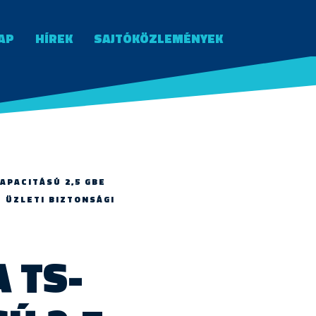
AP
HÍREK
SAJTÓKÖZLEMÉNYEK
APACITÁSÚ 2,5 GBE
Z ÜZLETI BIZTONSÁGI
 TS-