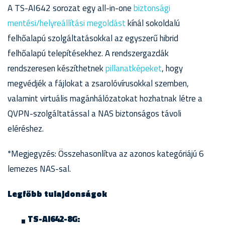
A TS-AI642 sorozat egy all-in-one
biztonsági
mentési/helyreállítási megoldást
kínál sokoldalú
felhőalapú szolgáltatásokkal az egyszerű hibrid
felhőalapú telepítésekhez. A rendszergazdák
rendszeresen készíthetnek
pillanatképeket
, hogy
megvédjék a fájlokat a zsarolóvírusokkal szemben,
valamint virtuális magánhálózatokat hozhatnak létre a
QVPN-szolgáltatással a NAS biztonságos távoli
eléréshez.
*Megjegyzés: Összehasonlítva az azonos kategóriájú 6
lemezes NAS-sal.
Legfőbb tulajdonságok
TS-AI642-8G: