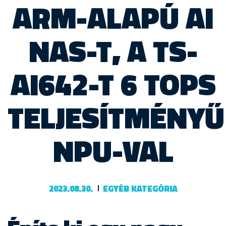
ARM-ALAPÚ AI
NAS-T, A TS-
AI642-T 6 TOPS
TELJESÍTMÉNYŰ
NPU-VAL
2023.08.30.
EGYÉB KATEGÓRIA