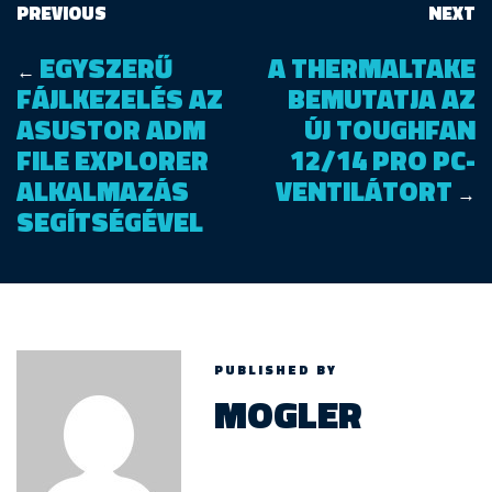
PREVIOUS
NEXT
EGYSZERŰ
A THERMALTAKE
←
FÁJLKEZELÉS AZ
BEMUTATJA AZ
ASUSTOR ADM
ÚJ TOUGHFAN
FILE EXPLORER
12/14 PRO PC-
ALKALMAZÁS
VENTILÁTORT
→
SEGÍTSÉGÉVEL
PUBLISHED BY
MOGLER