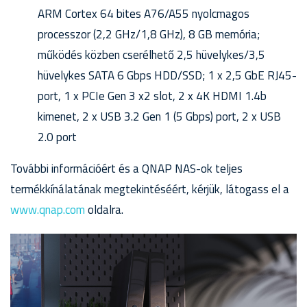
ARM Cortex 64 bites A76/A55 nyolcmagos
processzor (2,2 GHz/1,8 GHz), 8 GB memória;
működés közben cserélhető 2,5 hüvelykes/3,5
hüvelykes SATA 6 Gbps HDD/SSD; 1 x 2,5 GbE RJ45-
port, 1 x PCIe Gen 3 x2 slot, 2 x 4K HDMI 1.4b
kimenet, 2 x USB 3.2 Gen 1 (5 Gbps) port, 2 x USB
2.0 port
További információért és a QNAP NAS-ok teljes
termékkínálatának megtekintéséért, kérjük, látogass el a
www.qnap.com
oldalra.