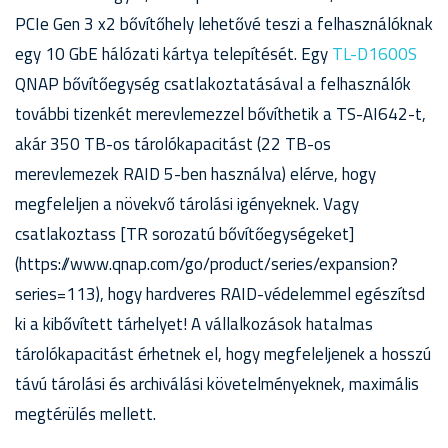
PCIe Gen 3 x2 bővítőhely lehetővé teszi a felhasználóknak
egy 10 GbE hálózati kártya telepítését. Egy
TL-D1600S
QNAP bővítőegység csatlakoztatásával a felhasználók
további tizenkét merevlemezzel bővíthetik a TS-AI642-t,
akár 350 TB-os tárolókapacitást (22 TB-os
merevlemezek RAID 5-ben használva) elérve, hogy
megfeleljen a növekvő tárolási igényeknek. Vagy
csatlakoztass [TR sorozatú bővítőegységeket]
(https://www.qnap.com/go/product/series/expansion?
series=113), hogy hardveres RAID-védelemmel egészítsd
ki a kibővített tárhelyet! A vállalkozások hatalmas
tárolókapacitást érhetnek el, hogy megfeleljenek a hosszú
távú tárolási és archiválási követelményeknek, maximális
megtérülés mellett.