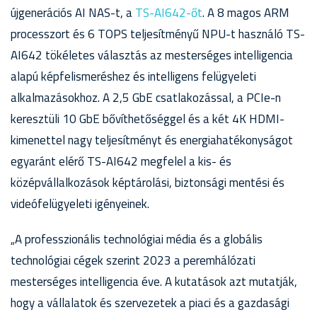
újgenerációs AI NAS-t, a
TS-AI642-őt
. A 8 magos ARM
processzort és 6 TOPS teljesítményű NPU-t használó TS-
AI642 tökéletes választás az mesterséges intelligencia
alapú képfelismeréshez és intelligens felügyeleti
alkalmazásokhoz. A 2,5 GbE csatlakozással, a PCIe-n
keresztüli 10 GbE bővíthetőséggel és a két 4K HDMI-
kimenettel nagy teljesítményt és energiahatékonyságot
egyaránt elérő TS-AI642 megfelel a kis- és
középvállalkozások képtárolási, biztonsági mentési és
videófelügyeleti igényeinek.
„A professzionális technológiai média és a globális
technológiai cégek szerint 2023 a peremhálózati
mesterséges intelligencia éve. A kutatások azt mutatják,
hogy a vállalatok és szervezetek a piaci és a gazdasági