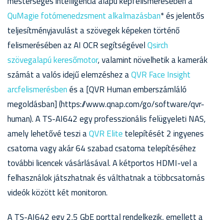
mesterséges intelligencia alapú képfelismerésében a
QuMagie fotómenedzsment alkalmazásban
* és jelentős
teljesítményjavulást a szövegek képeken történő
felismerésében az AI OCR segítségével
Qsirch
szövegalapú keresőmotor
, valamint növelhetik a kamerák
számát a valós idejű elemzéshez a
QVR Face Insight
arcfelismerésben
és a [QVR Human emberszámláló
megoldásban] (https://www.qnap.com/go/software/qvr-
human). A TS-AI642 egy professzionális felügyeleti NAS,
amely lehetővé teszi a
QVR Elite
telepítését 2 ingyenes
csatorna vagy akár 64 szabad csatorna telepítéséhez
további licencek vásárlásával. A kétportos HDMI-vel a
felhasználok játszhatnak és válthatnak a többcsatornás
videók között két monitoron.
A TS-AI642 egy 2,5 GbE porttal rendelkezik, emellett a