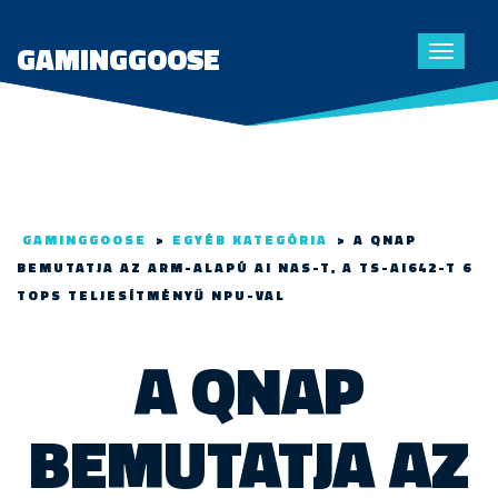
GAMINGGOOSE
Toggle
navigat
GAMINGGOOSE
>
EGYÉB KATEGÓRIA
>
A QNAP
BEMUTATJA AZ ARM-ALAPÚ AI NAS-T, A TS-AI642-T 6
TOPS TELJESÍTMÉNYŰ NPU-VAL
A QNAP
BEMUTATJA AZ