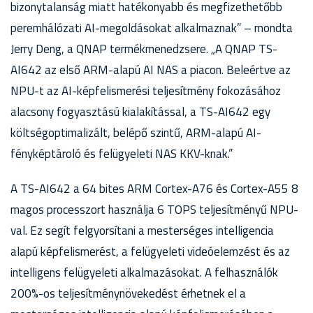
bizonytalanság miatt hatékonyabb és megfizethetőbb
peremhálózati AI-megoldásokat alkalmaznak” – mondta
Jerry Deng, a QNAP termékmenedzsere. „A QNAP TS-
AI642 az első ARM-alapú AI NAS a piacon. Beleértve az
NPU-t az AI-képfelismerési teljesítmény fokozásához
alacsony fogyasztású kialakítással, a TS-AI642 egy
költségoptimalizált, belépő szintű, ARM-alapú AI-
fényképtároló és felügyeleti NAS KKV-knak.”
A TS-AI642 a 64 bites ARM Cortex-A76 és Cortex-A55 8
magos processzort használja 6 TOPS teljesítményű NPU-
val. Ez segít felgyorsítani a mesterséges intelligencia
alapú képfelismerést, a felügyeleti videóelemzést és az
intelligens felügyeleti alkalmazásokat. A felhasználók
200%-os teljesítménynövekedést érhetnek el a