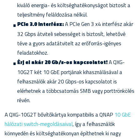
kiváló energia- és költséghatékonyságot biztosít a
teljesítmény feláldozása nélkül.
PCIe 3.0 interfész:
A PCIe Gen 3 x4 interfész akár
32 Gbps átviteli sebességet is biztosít, lehetővé
téve a gyors adatátvitelt az erőforrás-igényes
feladatokhoz.
Érj el akár 20 Gb/s-os kapcsolatot!
A QXG-
10G2T két 10 GbE portjának kihasználásával a
felhasználók akár 20 Gbps-os kapcsolatot is
elérhetnek a többcsatornás SMB vagy porttrönkölés
révén.
A QXG-10G2T bővítőkártya kompatibilis a QNAP
10 GbE
hálózati switch-megoldásaival
, így a felhasználók
könnyedén és költséghatékonyan építhetnek ki nagy