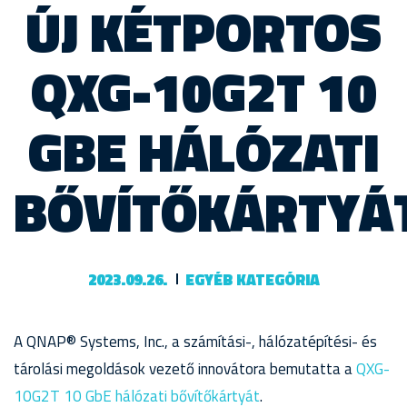
ÚJ KÉTPORTOS
QXG-10G2T 10
GBE HÁLÓZATI
BŐVÍTŐKÁRTYÁ
2023.09.26.
EGYÉB KATEGÓRIA
A QNAP® Systems, Inc., a számítási-, hálózatépítési- és
tárolási megoldások vezető innovátora bemutatta a
QXG-
10G2T 10 GbE hálózati bővítőkártyát
.