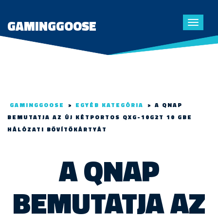
GAMINGGOOSE
Toggle
navigat
GAMINGGOOSE
>
EGYÉB KATEGÓRIA
>
A QNAP
BEMUTATJA AZ ÚJ KÉTPORTOS QXG-10G2T 10 GBE
HÁLÓZATI BŐVÍTŐKÁRTYÁT
A QNAP
BEMUTATJA AZ