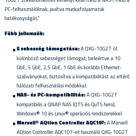
10G2T zökkenőmentes élményt kínál mind a NAS-, mind a
PC-felhasználóknak, javítva munkafolyamatuk
hatékonyságát.”
Főbb jellemzők:
5 sebesség támogatása:
A QXG-10G2T öt
különböző sebességet támogat, beleértve a 10
GbE, 5 GbE, 2,5 GbE, 1 GbE és korábbi Ethernet-
szabványokat, biztosítva a kompatibilitást az eltérő
hálózati felhasználási módokkal.
NAS- és PC-kompatibilitás:
A QXG-10G2T
kompatibilis a QNAP NAS (QTS és QuTS hero),
Windows® 10 és Linux® operációs rendszerekkel.
Marvell® AQtion Controller AQC107:
A Marvell
AQtion Controller AQC107-et használó QXG-10G2T