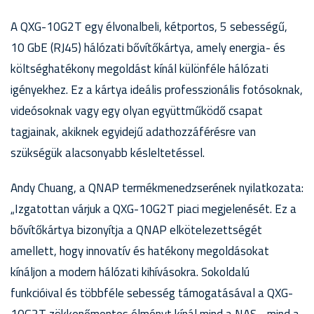
A QXG-10G2T egy élvonalbeli, kétportos, 5 sebességű,
10 GbE (RJ45) hálózati bővítőkártya, amely energia- és
költséghatékony megoldást kínál különféle hálózati
igényekhez. Ez a kártya ideális professzionális fotósoknak,
videósoknak vagy egy olyan együttműködő csapat
tagjainak, akiknek egyidejű adathozzáférésre van
szükségük alacsonyabb késleltetéssel.
Andy Chuang, a QNAP termékmenedzserének nyilatkozata:
„Izgatottan várjuk a QXG-10G2T piaci megjelenését. Ez a
bővítőkártya bizonyítja a QNAP elkötelezettségét
amellett, hogy innovatív és hatékony megoldásokat
kínáljon a modern hálózati kihívásokra. Sokoldalú
funkcióival és többféle sebesség támogatásával a QXG-