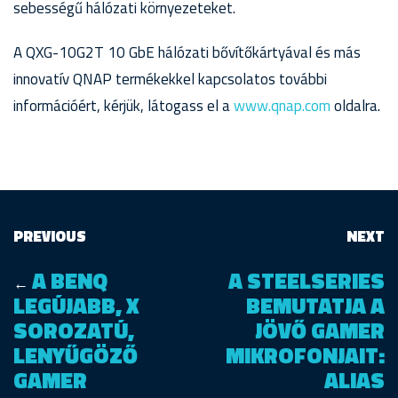
sebességű hálózati környezeteket.
A QXG-10G2T 10 GbE hálózati bővítőkártyával és más
innovatív QNAP termékekkel kapcsolatos további
információért, kérjük, látogass el a
www.qnap.com
oldalra.
PREVIOUS
NEXT
A BENQ
A STEELSERIES
←
LEGÚJABB, X
BEMUTATJA A
SOROZATÚ,
JÖVŐ GAMER
LENYŰGÖZŐ
MIKROFONJAIT:
GAMER
ALIAS