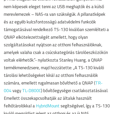
nem képesek eleget tenni az USB meghajtók és a külső
merevlemezek – NAS-ra van szükségük. A pillanatképek
és az egyéb kulcsfontosságú adatvédelmi funkciók
támogatásával rendelkező TS-130 kiválóan szemlélteti a
QNAP elkötelezettségét amellett, hogy olyan
szolgáltatásokat nyújtson az otthoni felhasználóknak,
amelyek valaha csak a csúcskategóriás tárolóeszközökön
voltak elérhetők.”- nyilatkozta Stanley Huang, a QNAP
termékmenedzsere, majd hozzátette: „A TS-130 kiváló
tárolási lehetőségeket kínál az otthoni felhasználók
számára, emellett rugalmasan bővíthető a QNAP (
TR-
004
vagy
TL-D800C
) bővítőegységei csatlakoztatásával.
Emellett összekapcsolhatják az általuk használt
felhőtárolókkal a
HybridMount
segítségével, így a TS-130
kiváló megoldást jelent az otthoni és az új NAS