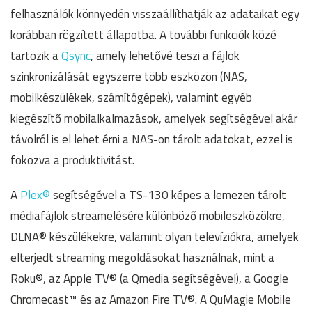
felhasználók könnyedén visszaállíthatják az adataikat egy
korábban rögzített állapotba. A további funkciók közé
tartozik a
Qsync
, amely lehetővé teszi a fájlok
szinkronizálását egyszerre több eszközön (NAS,
mobilkészülékek, számítógépek), valamint egyéb
kiegészítő mobilalkalmazások, amelyek segítségével akár
távolról is el lehet érni a NAS-on tárolt adatokat, ezzel is
fokozva a produktivitást.
A
Plex®
segítségével a TS-130 képes a lemezen tárolt
médiafájlok streamelésére különböző mobileszközökre,
DLNA® készülékekre, valamint olyan televíziókra, amelyek
elterjedt streaming megoldásokat használnak, mint a
Roku®, az Apple TV® (a Qmedia segítségével), a Google
Chromecast™ és az Amazon Fire TV®. A QuMagie Mobile