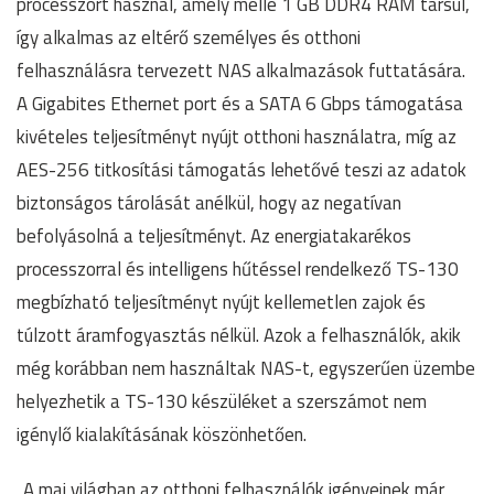
processzort használ, amely mellé 1 GB DDR4 RAM társul,
így alkalmas az eltérő személyes és otthoni
felhasználásra tervezett NAS alkalmazások futtatására.
A Gigabites Ethernet port és a SATA 6 Gbps támogatása
kivételes teljesítményt nyújt otthoni használatra, míg az
AES-256 titkosítási támogatás lehetővé teszi az adatok
biztonságos tárolását anélkül, hogy az negatívan
befolyásolná a teljesítményt. Az energiatakarékos
processzorral és intelligens hűtéssel rendelkező TS-130
megbízható teljesítményt nyújt kellemetlen zajok és
túlzott áramfogyasztás nélkül. Azok a felhasználók, akik
még korábban nem használtak NAS-t, egyszerűen üzembe
helyezhetik a TS-130 készüléket a szerszámot nem
igénylő kialakításának köszönhetően.
„A mai világban az otthoni felhasználók igényeinek már