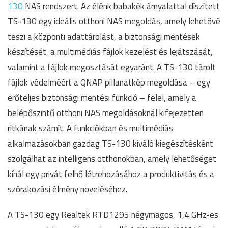
130
NAS rendszert. Az élénk babakék árnyalattal díszített
TS-130 egy ideális otthoni NAS megoldás, amely lehetővé
teszi a központi adattárolást, a biztonsági mentések
készítését, a multimédiás fájlok kezelést és lejátszását,
valamint a fájlok megosztását egyaránt. A TS-130 tárolt
fájlok védelméért a QNAP pillanatkép megoldása – egy
erőteljes biztonsági mentési funkció – felel, amely a
belépőszintű otthoni NAS megoldásoknál kifejezetten
ritkának számít. A funkciókban és multimédiás
alkalmazásokban gazdag TS-130 kiváló kiegészítésként
szolgálhat az intelligens otthonokban, amely lehetőséget
kínál egy privát felhő létrehozásához a produktivitás és a
szórakozási élmény növeléséhez.
A TS-130 egy Realtek RTD1295 négymagos, 1,4 GHz-es