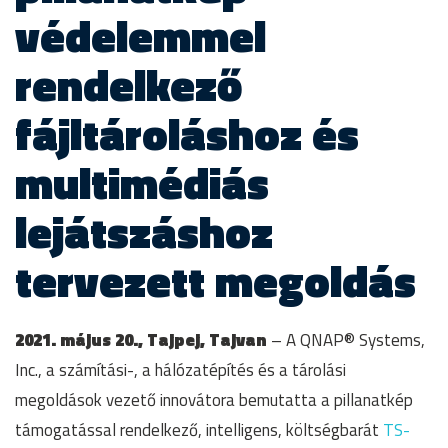
védelemmel
rendelkező
fájltároláshoz és
multimédiás
lejátszáshoz
tervezett megoldás
2021. május 20., Tajpej, Tajvan
– A QNAP® Systems,
Inc., a számítási-, a hálózatépítés és a tárolási
megoldások vezető innovátora bemutatta a pillanatkép
támogatással rendelkező, intelligens, költségbarát
TS-