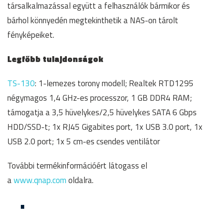
társalkalmazással együtt a felhasználók bármikor és
bárhol könnyedén megtekinthetik a NAS-on tárolt
fényképeiket.
Legfőbb tulajdonságok
TS-130
: 1-lemezes torony modell; Realtek RTD1295
négymagos 1,4 GHz-es processzor, 1 GB DDR4 RAM;
támogatja a 3,5 hüvelykes/2,5 hüvelykes SATA 6 Gbps
HDD/SSD-t; 1x RJ45 Gigabites port, 1x USB 3.0 port, 1x
USB 2.0 port; 1x 5 cm-es csendes ventilátor
További termékinformációért látogass el
a
www.qnap.com
oldalra.