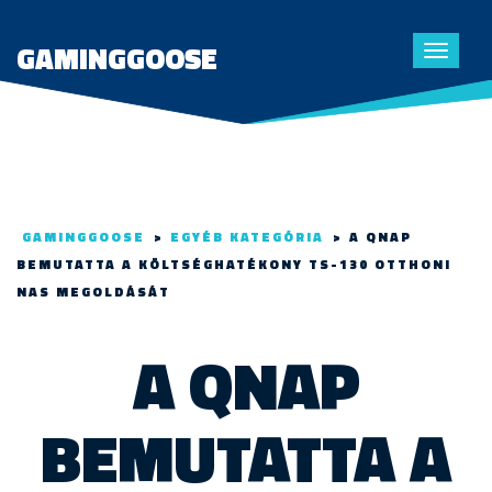
GAMINGGOOSE
Toggle
navigat
GAMINGGOOSE
>
EGYÉB KATEGÓRIA
>
A QNAP
BEMUTATTA A KÖLTSÉGHATÉKONY TS-130 OTTHONI
NAS MEGOLDÁSÁT
A QNAP
BEMUTATTA A