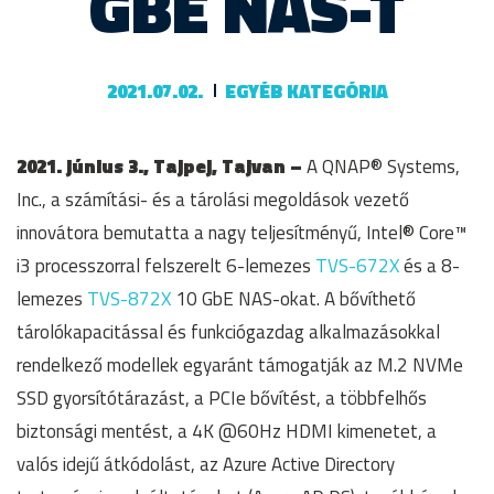
GBE NAS-T
2021.07.02.
EGYÉB KATEGÓRIA
2021. június 3., Tajpej, Tajvan –
A QNAP® Systems,
Inc., a számítási- és a tárolási megoldások vezető
innovátora bemutatta a nagy teljesítményű, Intel® Core™
i3 processzorral felszerelt 6-lemezes
TVS-672X
és a 8-
lemezes
TVS-872X
10 GbE NAS-okat. A bővíthető
tárolókapacitással és funkciógazdag alkalmazásokkal
rendelkező modellek egyaránt támogatják az M.2 NVMe
SSD gyorsítótárazást, a PCIe bővítést, a többfelhős
biztonsági mentést, a 4K @60Hz HDMI kimenetet, a
valós idejű átkódolást, az Azure Active Directory