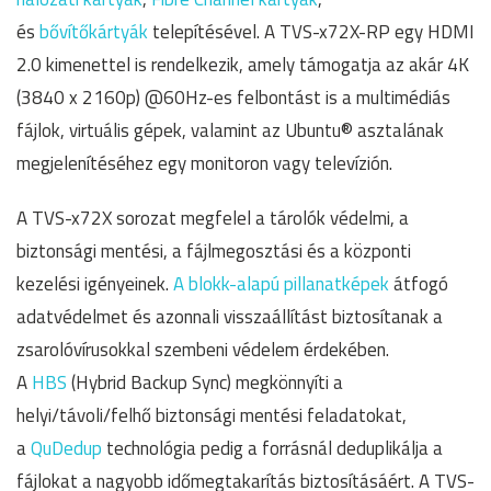
és
bővítőkártyák
telepítésével. A TVS-x72X-RP egy HDMI
2.0 kimenettel is rendelkezik, amely támogatja az akár 4K
(3840 x 2160p) @60Hz-es felbontást is a multimédiás
fájlok, virtuális gépek, valamint az Ubuntu® asztalának
megjelenítéséhez egy monitoron vagy televízión.
A TVS-x72X sorozat megfelel a tárolók védelmi, a
biztonsági mentési, a fájlmegosztási és a központi
kezelési igényeinek.
A blokk-alapú pillanatképek
átfogó
adatvédelmet és azonnali visszaállítást biztosítanak a
zsarolóvírusokkal szembeni védelem érdekében.
A
HBS
(Hybrid Backup Sync) megkönnyíti a
helyi/távoli/felhő biztonsági mentési feladatokat,
a
QuDedup
technológia pedig a forrásnál deduplikálja a
fájlokat a nagyobb időmegtakarítás biztosításáért. A TVS-