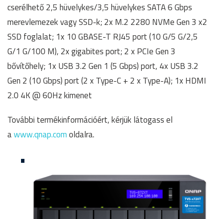
cserélhető 2,5 hüvelykes/3,5 hüvelykes SATA 6 Gbps
merevlemezek vagy SSD-k; 2x M.2 2280 NVMe Gen 3 x2
SSD foglalat; 1x 10 GBASE-T RJ45 port (10 G/5 G/2,5
G/1 G/100 M), 2x gigabites port; 2 x PCIe Gen 3
bővítőhely; 1x USB 3.2 Gen 1 (5 Gbps) port, 4x USB 3.2
Gen 2 (10 Gbps) port (2 x Type-C + 2 x Type-A); 1x HDMI
2.0 4K @ 60Hz kimenet
További termékinformációért, kérjük látogass el
a
www.qnap.com
oldalra.