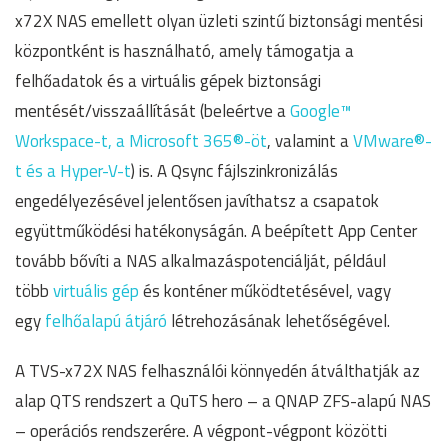
x72X NAS emellett olyan üzleti szintű biztonsági mentési
központként is használható, amely támogatja a
felhőadatok és a virtuális gépek biztonsági
mentését/visszaállítását (beleértve a
Google™
Workspace-t, a Microsoft 365®-öt
, valamint a
VMware®-
t és a Hyper-V-t
) is. A Qsync fájlszinkronizálás
engedélyezésével jelentősen javíthatsz a csapatok
együttműködési hatékonyságán. A beépített App Center
tovább bővíti a NAS alkalmazáspotenciálját, például
több
virtuális gép
és konténer működtetésével, vagy
egy
felhőalapú átjáró
létrehozásának lehetőségével.
A TVS-x72X NAS felhasználói könnyedén átválthatják az
alap QTS rendszert a QuTS hero – a QNAP ZFS-alapú NAS
– operációs rendszerére. A végpont-végpont közötti