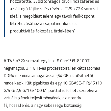
hozzátette: „A biztonságos távoli hozzáférés és
az átfogó fájlkezelés révén a TVS-x72X sorozat
ideális megoldást jelent egy távoli fájlközpont
létrehozásához a csapatmunka és a
produktivitás fokozása érdekében.”
A TVS-x72X sorozat egy Intel® Core™ i3-8100T
négymagos, 3,1 GHz-es processzorral és kétcsatornás
DDR4 memóriatámogatással (64 GB-ra bővíthető)
rendelkezik. Két gigabites és egy 10 GBASE-T RJ45 (10
G/5 G/2,5 G/1 G/100 M) porttal is fel lett szerelve a
virtuális gépek teljesítményének, az intenzív
fájlhozzáférés, a nagy sebességű biztonsági