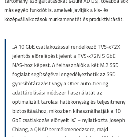
tartományi szolgáltatásokat (Azure AD DS), továbbá sok
más egyéb funkciót is, amelyek javítják a kis- és
középvállalkozások munkamenetét és produktivitását.
„A 10 GbE csatlakozással rendelkező TVS-x72X
jelentős előrelépést jelent a TVS-x72N 5 GbE
NAS-hoz képest. A felhasználók a két M.2 SSD
foglalat segítségével engedélyezhetik az SSD
gyorsítótárazást vagy a Qtier auto-tiering
adattárolásási módszer használatát az
optimalizált tárolási hatékonyság és teljesítmény
biztosításához, miközben kihasználhatják a 10
GbE csatlakozás előnyeit is.” – nyilatkozta Joseph
Chiang, a QNAP termékmenedzsere, majd