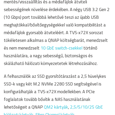
mentés/visszaállítás és a médiafájlok átviteli
sebességének növelése érdekében. A négy USB 3.2 Gen 2
(10 Gbps) port továbbá lehetővé teszi az újabb USB
meghajtókkal/bővítőegységekkel való kompatibilitást a
médiafájlok gyorsabb átviteléért. A TVS-x72X sorozat
tökéletesen alkalmas a QNAP költségbarát, menedzselt
és nem menedzselt
10 GbE switch-csekkel
történő
használatára, a nagy sebességű, biztonságos és
skálázható hálózati környezetetek létrehozásához.
A felhasználók az SSD gyorsítótárazást a 2,5 hüvelykes
SSD-k vagy két M.2 NVMe 2280 SSD segítségével is
konfigurálhatják a TVS-x72X modellekben. A PCIe
foglalatok tovább bővítik a NAS használatának
lehetőségeit a QNAP
QM2 kártyák
,
2,5/5/10/25 GbE
hálózati kártyák
,
Fibre Channel kártyák
,