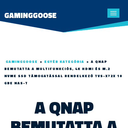
GAMINGGOOSE
Toggle
navigat
GAMINGGOOSE
>
EGYÉB KATEGÓRIA
>
A QNAP
BEMUTATTA A MULTIFUNKCIÓS, 4K HDMI ÉS M.2
NVME SSD TÁMOGATÁSSAL RENDELKEZŐ TVS-X72X 10
GBE NAS-T
A QNAP
BEMUTATTA A