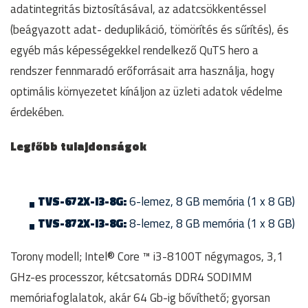
adatintegritás biztosításával, az adatcsökkentéssel
(beágyazott adat- deduplikáció, tömörítés és sűrítés), és
egyéb más képességekkel rendelkező QuTS hero a
rendszer fennmaradó erőforrásait arra használja, hogy
optimális környezetet kínáljon az üzleti adatok védelme
érdekében.
Legfőbb tulajdonságok
TVS-672X-i3-8G:
6-lemez, 8 GB memória (1 x 8 GB)
TVS-872X-i3-8G:
8-lemez, 8 GB memória (1 x 8 GB)
Torony modell; Intel® Core ™ i3-8100T négymagos, 3,1
GHz-es processzor, kétcsatornás DDR4 SODIMM
memóriafoglalatok, akár 64 Gb-ig bővíthető; gyorsan