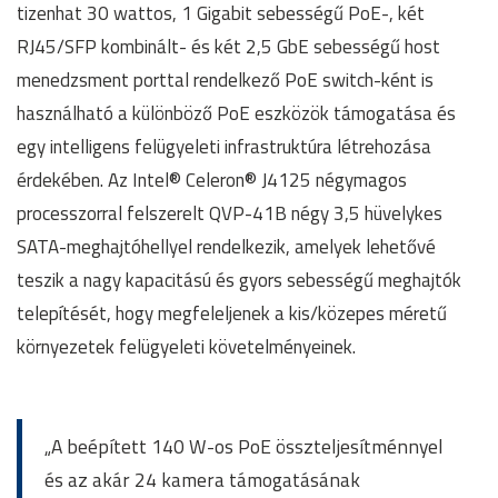
tizenhat 30 wattos, 1 Gigabit sebességű PoE-, két
RJ45/SFP kombinált- és két 2,5 GbE sebességű host
menedzsment porttal rendelkező PoE switch-ként is
használható a különböző PoE eszközök támogatása és
egy intelligens felügyeleti infrastruktúra létrehozása
érdekében. Az Intel® Celeron® J4125 négymagos
processzorral felszerelt QVP-41B négy 3,5 hüvelykes
SATA-meghajtóhellyel rendelkezik, amelyek lehetővé
teszik a nagy kapacitású és gyors sebességű meghajtók
telepítését, hogy megfeleljenek a kis/közepes méretű
környezetek felügyeleti követelményeinek.
„A beépített 140 W-os PoE összteljesítménnyel
és az akár 24 kamera támogatásának