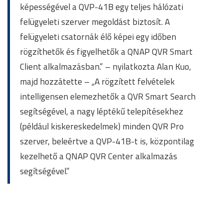
képességével a QVP-41B egy teljes hálózati
felügyeleti szerver megoldást biztosít. A
felügyeleti csatornák élő képei egy időben
rögzíthetők és figyelhetők a QNAP QVR Smart
Client alkalmazásban.” – nyilatkozta Alan Kuo,
majd hozzátette – „A rögzített felvételek
intelligensen elemezhetők a QVR Smart Search
segítségével, a nagy léptékű telepítésekhez
(például kiskereskedelmek) minden QVR Pro
szerver, beleértve a QVP-41B-t is, központilag
kezelhető a QNAP QVR Center alkalmazás
segítségével.”