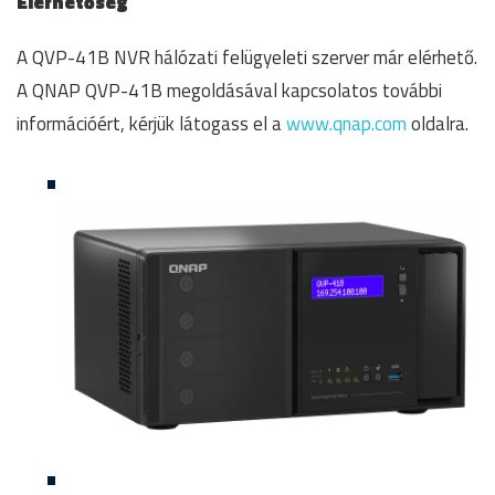
Elérhetőség
A QVP-41B NVR hálózati felügyeleti szerver már elérhető.
A QNAP QVP-41B megoldásával kapcsolatos további
információért, kérjük látogass el a
www.qnap.com
oldalra.