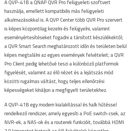
A QVP-41B a QNAP QVR Pro felügyeleti szoftvert
használja, emellett kompatibilis más felügyeleti
alkalmazásokkal is. A QVP Center több QVR Pro szervert
is képes központilag kezelni és felügyelni, valamint
eseményértesítéseket fogadni a társított készülékektől;
a QVR Smart Search meghatározott időn és területen belül
képes megtalálni az egyes események felvételeit; a QVR
Pro Client pedig lehetővé teszi a különböző platformok
figyelését, valamint az élő nézet és a lejátszás mód
közötti rugalmas váltást, hogy teljes ellenőrzési
képességeket kínáljon a megfigyelt területekhez.
A QVP-41B egy modern kialakítással és halk hűtéssel
rendelkező rendszer, amely egyesíti a PoE switch-csek, az
NVR-ek, a NAS-ok és a routerek funkcióit, továbbá HDMI