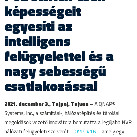
képességeit
egyesíti az
intelligens
felügyelettel és a
nagy sebességű
csatlakozással
2021. december 3., Tajpej, Tajvan
– A QNAP®
Systems, Inc., a számítási-, hálózatépítés és tárolási
megoldások vezető innovátora bemutatta a legújabb NVR
hálózati felügyeleti szerverét –
QVP-41B
– amely egy