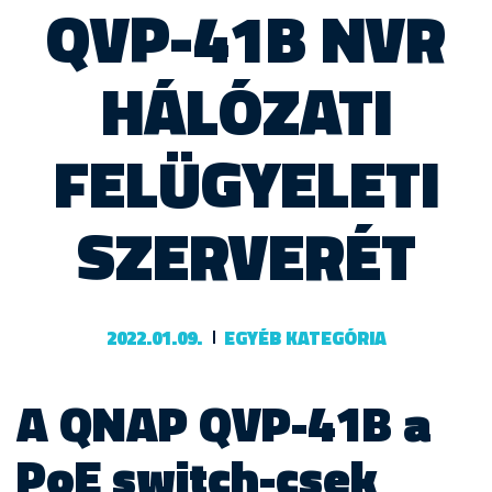
QVP-41B NVR
HÁLÓZATI
FELÜGYELETI
SZERVERÉT
2022.01.09.
EGYÉB KATEGÓRIA
A QNAP QVP-41B a
PoE switch-csek