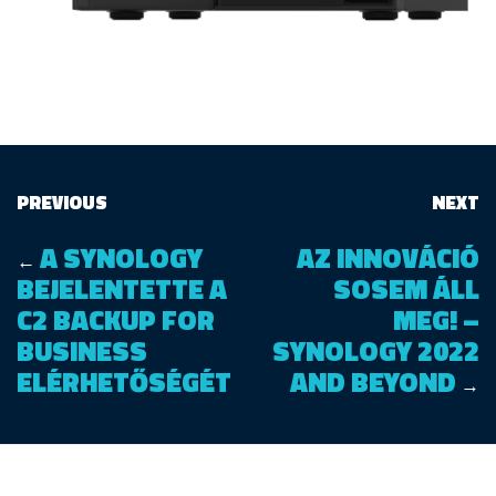
PREVIOUS
NEXT
A SYNOLOGY
AZ INNOVÁCIÓ
←
BEJELENTETTE A
SOSEM ÁLL
C2 BACKUP FOR
MEG! –
BUSINESS
SYNOLOGY 2022
ELÉRHETŐSÉGÉT
AND BEYOND
→