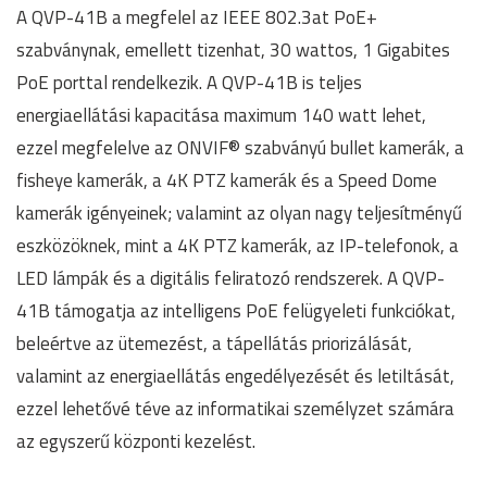
A QVP-41B a megfelel az IEEE 802.3at PoE+
szabványnak, emellett tizenhat, 30 wattos, 1 Gigabites
PoE porttal rendelkezik. A QVP-41B is teljes
energiaellátási kapacitása maximum 140 watt lehet,
ezzel megfelelve az ONVIF® szabványú bullet kamerák, a
fisheye kamerák, a 4K PTZ kamerák és a Speed Dome
kamerák igényeinek; valamint az olyan nagy teljesítményű
eszközöknek, mint a 4K PTZ kamerák, az IP-telefonok, a
LED lámpák és a digitális feliratozó rendszerek. A QVP-
41B támogatja az intelligens PoE felügyeleti funkciókat,
beleértve az ütemezést, a tápellátás priorizálását,
valamint az energiaellátás engedélyezését és letiltását,
ezzel lehetővé téve az informatikai személyzet számára
az egyszerű központi kezelést.