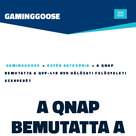
GAMINGGOOSE
Toggle
navigat
GAMINGGOOSE
>
EGYÉB KATEGÓRIA
>
A QNAP
BEMUTATTA A QVP-41B NVR HÁLÓZATI FELÜGYELETI
SZERVERÉT
A QNAP
BEMUTATTA A