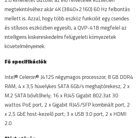
2.0 kimenetet biztosít az élő felvételek közvetlen
megtekintéséhez akár 4K (3840×2160) 60 Hz felbontás
mellett is. Azzal, hogy több eszköz funkcióit egy csendes
és stílusos eszközben egyesíti, a QVP-41B megfelel az
intelligens kiskereskedelmi felügyeleti környezetek
követelményeinek.
Fő specifikációk
Intel® Celeron® J4125 négymagos processzor, 8 GB DDR4
RAM, 4 x 3,5 hüvelykes SATA 6Gb/s meghajtórekesz, 2 x
M.2 SATA bővítőhely; 16 x RJ45 Gigabit 802.3at 30
wattos PoE port, 2 x Gigabit RJ45/SFP kombinált port, 2
x 2,5 GbE host-kezelő port; 3 x USB 3.0 port, 2 x HDMI
2.0