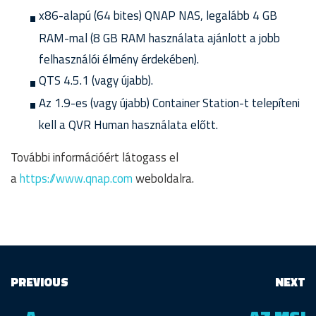
x86-alapú (64 bites) QNAP NAS, legalább 4 GB
RAM-mal (8 GB RAM használata ajánlott a jobb
felhasználói élmény érdekében).
QTS 4.5.1 (vagy újabb).
Az 1.9-es (vagy újabb) Container Station-t telepíteni
kell a QVR Human használata előtt.
További információért látogass el
a
https://www.qnap.com
weboldalra.
PREVIOUS
NEXT