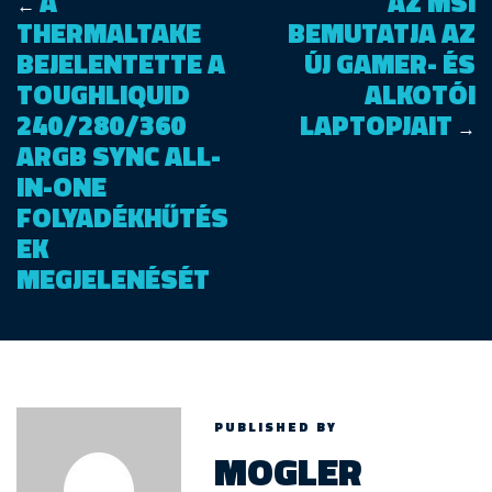
A
AZ MSI
←
THERMALTAKE
BEMUTATJA AZ
BEJELENTETTE A
ÚJ GAMER- ÉS
TOUGHLIQUID
ALKOTÓI
240/280/360
LAPTOPJAIT
→
ARGB SYNC ALL-
IN-ONE
FOLYADÉKHŰTÉS
EK
MEGJELENÉSÉT
PUBLISHED BY
MOGLER