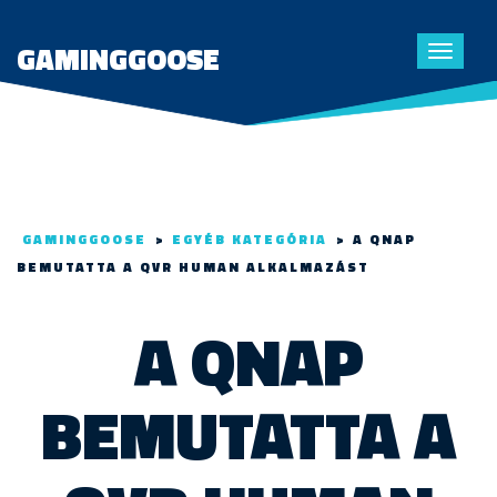
GAMINGGOOSE
Toggle
navigat
GAMINGGOOSE
>
EGYÉB KATEGÓRIA
>
A QNAP
BEMUTATTA A QVR HUMAN ALKALMAZÁST
A QNAP
BEMUTATTA A