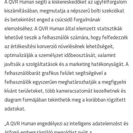
A QVR Human segíti a kiskereskedőket az ügyfélforgalom
kiszámításában, megmutatja a népszerű bolti szekciókat
és betekintést enged a csúcsidő forgalmának
elemzéséhez. A QVR Human által elemzett statisztikák
lehetővé teszik a felhasználók számára, hogy felfedezzék
az értékesítési konverzió növelésének lehetőségeit,
optimalizálják a személyzet időbeosztását, valamint
javítsák a szolgáltatások és a marketing hatékonyságát. A
felhasználóbarát grafikus felület segítségével a
felhasználók egyszerűen meghatározhatják a megfigyelni
kívánt területeket, több kameracsatornát kezelhetnek és
diagram formájában tekinthetik meg a korábban rögzített
adatokat.
„A QVR Human engedélyezi az intelligens adatelemzést és
átfogó emberszámláló megoldást nyújt a