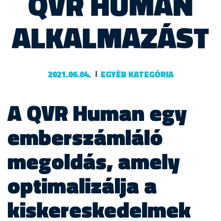
QVR HUMAN
ALKALMAZÁST
2021.06.04.
EGYÉB KATEGÓRIA
A QVR Human egy
emberszámláló
megoldás, amely
optimalizálja a
kiskereskedelmek