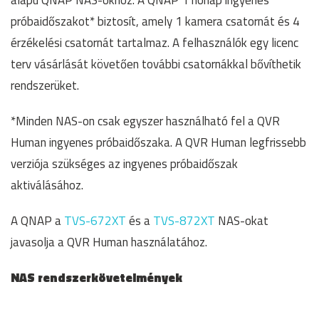
alapú QNAP NAS-okhoz. A QNAP 1 hónap ingyenes
próbaidőszakot* biztosít, amely 1 kamera csatornát és 4
érzékelési csatornát tartalmaz. A felhasználók egy licenc
terv vásárlását követően további csatornákkal bővíthetik
rendszerüket.
*Minden NAS-on csak egyszer használható fel a QVR
Human ingyenes próbaidőszaka. A QVR Human legfrissebb
verziója szükséges az ingyenes próbaidőszak
aktiválásához.
A QNAP a
TVS-672XT
és a
TVS-872XT
NAS-okat
javasolja a QVR Human használatához.
NAS rendszerkövetelmények