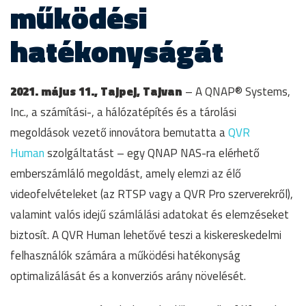
működési
hatékonyságát
2021. május 11., Tajpej, Tajvan
– A QNAP® Systems,
Inc., a számítási-, a hálózatépítés és a tárolási
megoldások vezető innovátora bemutatta a
QVR
Human
szolgáltatást – egy QNAP NAS-ra elérhető
emberszámláló megoldást, amely elemzi az élő
videofelvételeket (az RTSP vagy a QVR Pro szerverekről),
valamint valós idejű számlálási adatokat és elemzéseket
biztosít. A QVR Human lehetővé teszi a kiskereskedelmi
felhasználók számára a működési hatékonyság
optimalizálását és a konverziós arány növelését.