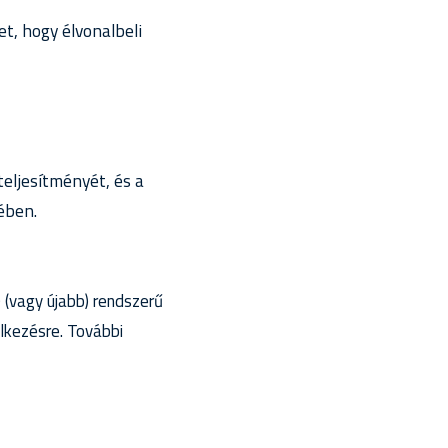
t, hogy élvonalbeli
eljesítményét, és a
sében.
 (vagy újabb) rendszerű
kezésre. További