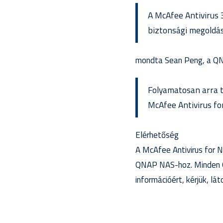
A McAfee Antivirus 
biztonsági megoldá
mondta Sean Peng, a QN
Folyamatosan arra t
McAfee Antivirus for
Elérhetőség
A McAfee Antivirus for N
QNAP NAS-hoz. Minden Q
információért, kérjük, l