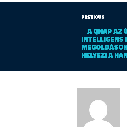
PREVIOUS
A QNAP AZ 
←
INTELLIGENS 
MEGOLDÁSOK
HELYEZI A HA