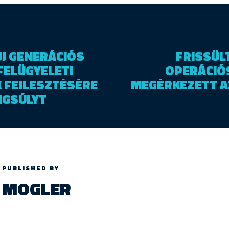
ÚJ GENERÁCIÓS
FRISSÜL
FELÜGYELETI
OPERÁCIÓ
 FEJLESZTÉSÉRE
MEGÉRKEZETT AZ
NGSÚLYT
PUBLISHED BY
MOGLER