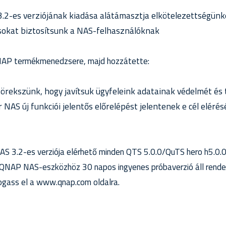
3.2-es verziójának kiadása alátámasztja elkötelezettségünke
sokat biztosítsunk a NAS-felhasználóknak
AP termékmenedzsere, majd hozzátette:
örekszünk, hogy javítsuk ügyfeleink adatainak védelmét és t
 NAS új funkciói jelentős előrelépést jelentenek e cél eléré
AS 3.2-es verziója elérhető minden QTS 5.0.0/QuTS hero h5.0.0
NAP NAS-eszközhöz 30 napos ingyenes próbaverzió áll rendel
átogass el a www.qnap.com oldalra.