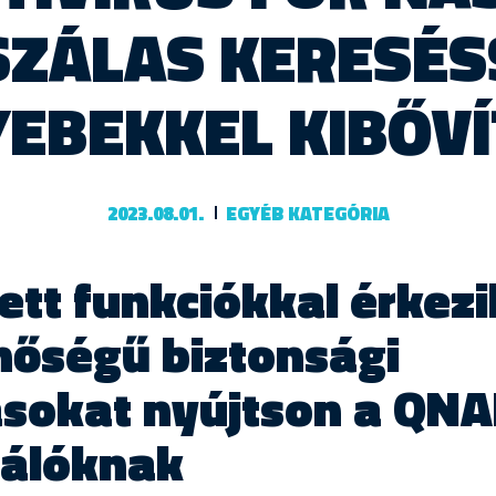
ZÁLAS KERESÉS
EBEKKEL KIBŐVÍ
2023.08.01.
EGYÉB KATEGÓRIA
jlett funkciókkal érkez
nőségű biztonsági
sokat nyújtson a QNA
nálóknak