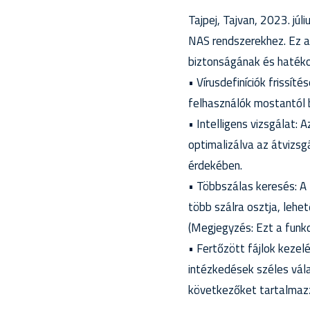
Tajpej, Tajvan, 2023. jú
NAS rendszerekhez. Ez az
biztonságának és hatéko
• Vírusdefiníciók frissí
felhasználók mostantól 
• Intelligens vizsgálat: A
optimalizálva az átvizs
érdekében.
• Többszálas keresés: A
több szálra osztja, lehe
(Megjegyzés: Ezt a funkc
• Fertőzött fájlok kezel
intézkedések széles vál
következőket tartalmazzák