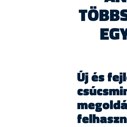
TÖBBS
EGY
Új és fe
csúcsmi
megoldá
felhasz