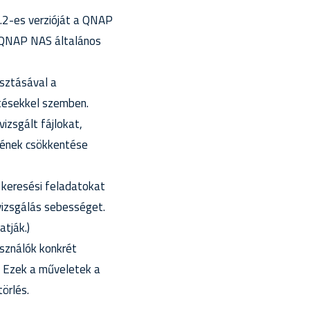
3.2-es verzióját a QNAP
a QNAP NAS általános
asztásával a
tésekkel szemben.
vizsgált fájlokat,
sének csökkentése
 keresési feladatokat
vizsgálás sebességet.
tják.)
asználók konkrét
. Ezek a műveletek a
törlés.