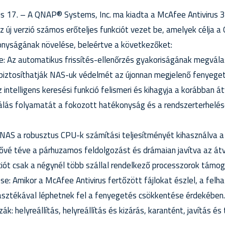
lius 17. – A QNAP® Systems, Inc. ma kiadta a McAfee Antivirus 
 új verzió számos erőteljes funkciót vezet be, amelyek célja 
nyságának növelése, beleértve a következőket:
tése: Az automatikus frissítés-ellenőrzés gyakoriságának megvál
biztosíthatják NAS-uk védelmét az újonnan megjelenő fenyege
z intelligens keresési funkció felismeri és kihagyja a korábban át
gálás folyamatát a fokozott hatékonyság és a rendszerterhelé
 NAS a robusztus CPU-k számítási teljesítményét kihasználva a
tővé téve a párhuzamos feldolgozást és drámaian javítva az át
iót csak a négynél több szállal rendelkező processzorok támoga
ése: Amikor a McAfee Antivirus fertőzött fájlokat észlel, a felh
asztékával léphetnek fel a fenyegetés csökkentése érdekében
: helyreállítás, helyreállítás és kizárás, karantént, javítás és 