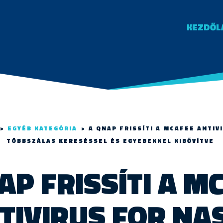
KEZDŐL
>
EGYÉB KATEGÓRIA
>
A QNAP FRISSÍTI A MCAFEE ANTIV
TÖBBSZÁLAS KERESÉSSEL ÉS EGYEBEKKEL KIBŐVÍTVE
AP FRISSÍTI A M
TIVIRUS FOR NAS