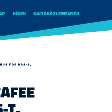
AP
HÍREK
SAJTÓKÖZLEMÉNYEK
IRUS FOR NAS-T,
CAFEE
-T,