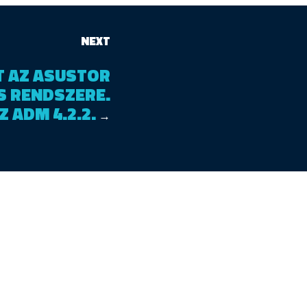
NEXT
T AZ ASUSTOR
S RENDSZERE.
 ADM 4.2.2.
→