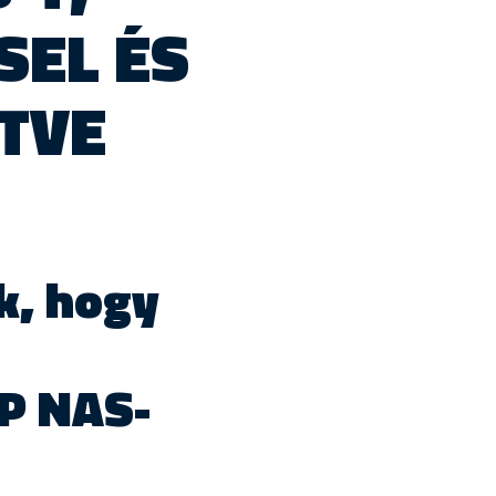
SEL ÉS
TVE
ik, hogy
P NAS-