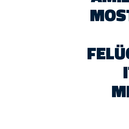
MOS
FELÜ
M