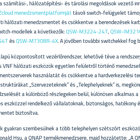
 számítási-, hálózatépítési- és tárolási megoldások vezető in
cloud menedzsmentplatformját
távoli switch-felügyelet támo
lati hálózati menedzsmentet és csökkentve a berendezések karb
witch-modellek a következők:
QSW-M3224-24T
,
QSW-IM321
S4T
és
QSW-M7308R-4X
. A jövőben további switchekkel fog 
lapú központosított vezérlőrendszer, lehetővé téve a rendsz
 VNF hálózati eszközök egyetlen felületről történő menedzse
entszerverek használatát és csökkentve a hardverkezelési te
s struktúrákat „Szervezeteknek” és „Telephelyeknek” is, megkö
zselését a különböző részlegeken belül, különösen alkalmas a
os eszközzel rendelkező vállalatoknak, biztonságos, hatékony 
ntet biztosítva.
gek gyakran szembesülnek a több telephelyen szétszórt eszkö
 Ronald Hsu, a QNAP termékmenedzsere, majd hozzátette: „A 