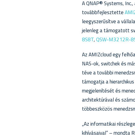
A QNAP® Systems, Inc., a
továbbfejlesztette
AMIZ
leegyszerűsítve a válla
jelenleg a támogatott s
8S8T
,
QSW-M3212R-8
Az AMIZcloud egy felhőa
NAS-ok, switchek és más
téve a további menedzsm
támogatja a hierarchiku
megjelenítését és mened
architektúrával és szám
többeszközös menedzsme
„Az informatikai részle
kihívásaival” – mondta