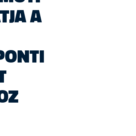
JA A
PONTI
T
OZ