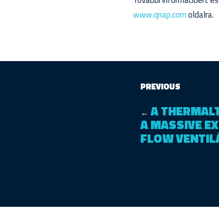
További információért és
www.qnap.com
oldalra.
PREVIOUS
A THERMAL
←
A MASSIVE E
FLOW VENTIL