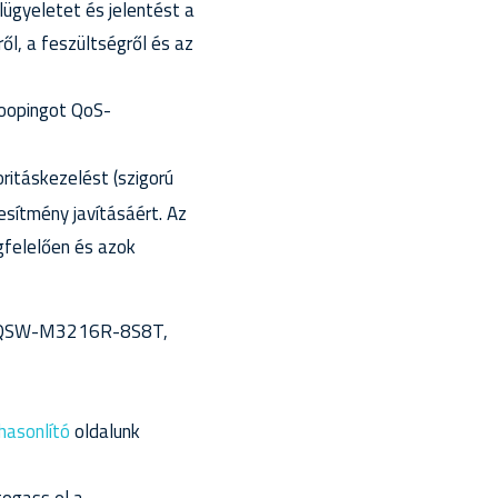
lügyeletet és jelentést a
ől, a feszültségről és az
oopingot QoS-
ritáskezelést (szigorú
jesítmény javításáért. Az
gfelelően és azok
T, QSW-M3216R-8S8T,
asonlító
oldalunk