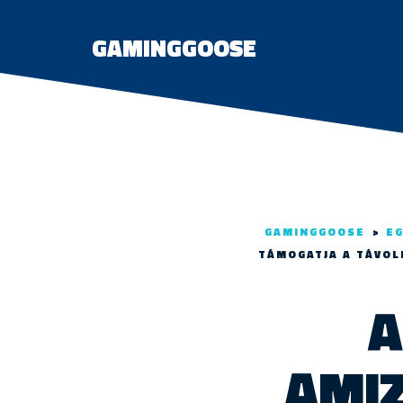
GAMINGGOOSE
GAMINGGOOSE
>
EG
TÁMOGATJA A TÁVOL
A
AMI