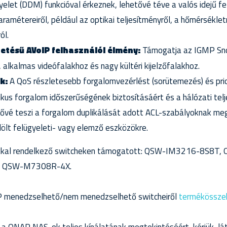
yelet (DDM) funkcióval érkeznek, lehetővé téve a valós idejű fe
ramétereiről, például az optikai teljesítményről, a hőmérsékletr
ól.
tetésű AVoIP felhasználói élmény:
Támogatja az IGMP Sn
, alkalmas videófalakhoz és nagy kültéri kijelzőfalakhoz.
k:
A QoS részletesebb forgalomvezérlést (sorütemezés) és prio
ritikus forgalom időszerűségének biztosításáért és a hálózati tel
ővé teszi a forgalom duplikálását adott ACL-szabályoknak me
lölt felügyeleti- vagy elemző eszközökre.
okkal rendelkező switcheken támogatott: QSW-IM3216-8S8
 QSW-M7308R-4X.
P menedzselhető/nem menedzselhető switcheiről
termékösszeh