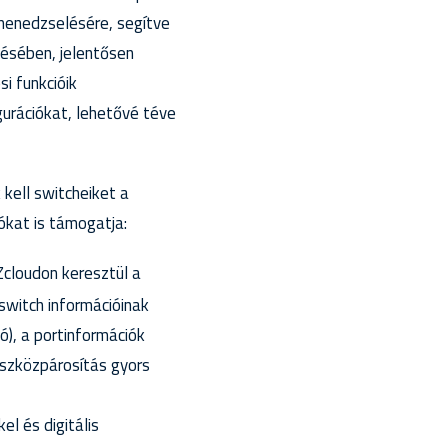
menedzselésére, segítve
ésében, jelentősen
i funkcióik
gurációkat, lehetővé téve
 kell switcheiket a
ókat is támogatja:
cloudon keresztül a
switch információinak
ó), a portinformációk
eszközpárosítás gyors
el és digitális