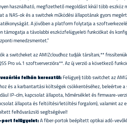
nnyen használható, megfizethető megoldást kínál több eszköz 
kat a NAS-ok és a switchek működési állapotának gyors megért
tékonyságát. A jövőben a platform folytatja a szoftverkezelés
n támogatja a távolabbi eszközfelügyeleti funkciókat és konfi
özponti menedzsmentet.”
k a switcheket az AMIZcloudhoz tudják társítani,** frissíteniük
SS Pro v4.1 szoftververzióra**. Az új verzió a következő funkci
vezérlés felhőn keresztül:
Felügyelj több switchet az AMIZ
áshoz és a karbantartási költségek csökkentéséhez, beleértve a 
dául IP-cím, kapcsolat állapota, hőmérséklet és firmware-verzi
csolat állapota és feltöltési/letöltési forgalom), valamint az 
ített felhővarázsló segítségével!
r-port felügyelet:
A fiber-portok beépített optikai adó-vevőkk