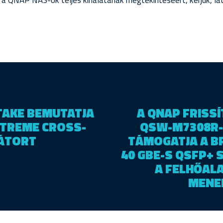
 a QNAP NAS-ok teljes kínálatának megtekintéséért, kérjük, lá
TAKE BEMUTATJA
A QNAP FRISSÍ
XTREME CROSS-
QSW-M7308R-
ÁTORT
TÁMOGATJA A B
40 GBE-S QSFP+ 
A FELHŐAL
MENE