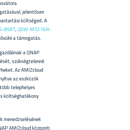
novátora
gatásával, jelentősen
antartási költségeit. A
6-8S8T
,
QSW-M3216R-
bővülni a támogatás.
ergazdáknak a QNAP
lését, szükségtelenné
rheket. Az AMIZcloud
nnyítve az eszközök
 több telephelyes
és költséghatékony
zök menedzselésének
QNAP AMIZcloud központi