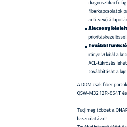
diagnosztikai felüg
fiberkapcsolatok pa
adó-vevő állapotár
Alacsony késlel
prioritáskezeléssel
További funkció
irányelv) kínál a k
ACL-tükrözés lehet
továbbítását a kije
A DDM csak fiber-port
QSW-M3212R-8S4T és
Tudj meg többet a QNA
használatával!