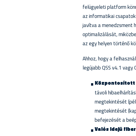
felügyeleti platform kö
az informatikai csapato
javítva a menedzsment ha
optimalizálását, miközbe
az egy helyen történő k
Ahhoz, hogy a felhasználó
legújabb QSS v4.1 vagy Q
Központosított 
távoli hibaelhárít
megtekintését (pél
megtekintését (kap
befejezését a beép
Valós idejű fibe