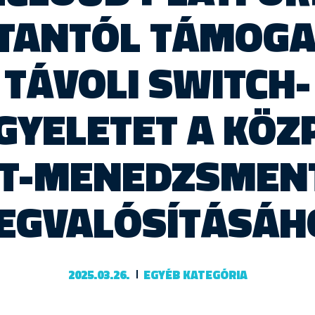
TANTÓL TÁMOGAT
TÁVOLI SWITCH-
GYELETET A KÖZ
IT-MENEDZSMEN
EGVALÓSÍTÁSÁH
2025.03.26.
EGYÉB KATEGÓRIA