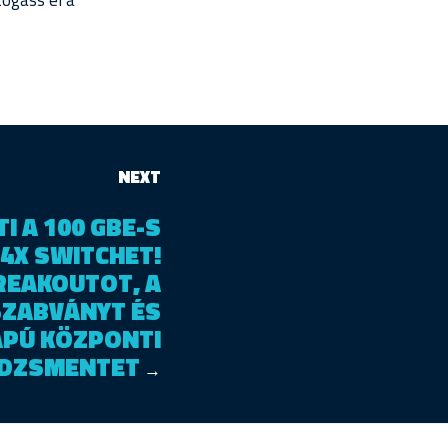
togass el a
NEXT
TI A 100 GBE-S
4X SWITCHET!
REAKOUTOT, A
SZABVÁNYT ÉS
APÚ KÖZPONTI
DZSMENTET
→