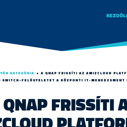
KEZDŐL
YÉB KATEGÓRIA
>
A QNAP FRISSÍTI AZ AMIZCLOUD PLA
I SWITCH-FELÜGYELETET A KÖZPONTI IT-MENEDZSMENT
 QNAP FRISSÍTI 
ZCLOUD PLATFOR