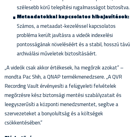
szélesebb körű telepítési rugalmasságot biztosítva.
Metaadatokkal kapcsolatos hibajavítások:
Számos, a metaadat-kezeléssel kapcsolatos
probléma került javításra a videók indexelési
pontosságának növeléséért és a stabil, hosszú távú
archiválási műveletek biztosításáért.
„A videók csak akkor értékesek, ha megőrzik azokat” –
mondta Pac Shih, a QNAP termékmenedzsere. „A QVR
Recording Vault érvényesíti a felügyeleti felvételek
megőrzésre kész biztonsági mentési szabályzatait és
leegyszerűsíti a központi menedzsmentet, segítve a
szervezeteket a bonyolultság és a költségek
csökkentésében.”