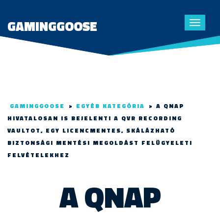
GAMINGGOOSE
Toggle
navigat
GAMINGGOOSE
>
EGYÉB KATEGÓRIA
>
A QNAP
HIVATALOSAN IS BEJELENTI A QVR RECORDING
VAULTOT, EGY LICENCMENTES, SKÁLÁZHATÓ
BIZTONSÁGI MENTÉSI MEGOLDÁST FELÜGYELETI
FELVÉTELEKHEZ
A QNAP