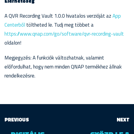
Elérhetőség
A QVR Recording Vault 1.0.0 hivatalos verzióját az
App
Centerből
töltheted le. Tudj meg többet a
https://www.qnap.com/go/software/qvr-recording-vault
oldalon!
Megjegyzés: A funkciók változhatnak, valamint
előfordulhat, hogy nem minden QNAP termékhez állnak
rendelkezésre.
PREVIOUS
NEXT