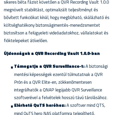
sikeres béta fázist követően a QVR Recording Vault 1.0.0
megnövelt stabilitást, optimalizált teljesítményt és
bővített funkciókat kínál, hogy megbízható, skálázható és
költséghatékony biztonságimentés-menedzsmentet
biztosítson a felügyeleti videóadatokhoz, vállalatokat és
fióktelepeket átívelően.
Újdonságok a QVR Recording Vault 1.0.0-ban
Támogatja a QVR Surveillance-t:
A biztonsági
mentési képességek ezentúl túlmutatnak a QVR
Prón és a QVR Elite-en, zökkenőmentesen
integrálhatók a QNAP legújabb QVR Surveillance
szoftverével a felvételek hosszú távú tárolásához.
Elérhető QuTS heróhoz:
A szoftver mind QTS,
mind QuTS hero NAS platformra telepíthető,