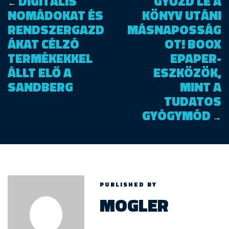
DIGITÁLIS
GYŐZD LE A
←
NOMÁDOKAT ÉS
KÖNYV UTÁNI
RENDSZERGAZD
MÁSNAPOSSÁG
ÁKAT CÉLZÓ
OT! BOOX
TERMÉKEKKEL
EPAPER-
ÁLLT ELŐ A
ESZKÖZÖK,
SANDBERG
MINT A
TUDATOS
GYÓGYMÓD
→
PUBLISHED BY
MOGLER