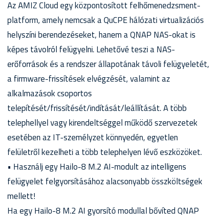
Az AMIZ Cloud egy központosított felhőmenedzsment-
platform, amely nemcsak a QuCPE hálózati virtualizációs
helyszíni berendezéseket, hanem a QNAP NAS-okat is
képes távolról felügyelni. Lehetővé teszi a NAS-
erőforrások és a rendszer állapotának távoli felügyeletét,
a firmware-frissítések elvégzését, valamint az
alkalmazások csoportos
telepítését/frissítését/indítását/leállítását. A több
telephellyel vagy kirendeltséggel működő szervezetek
esetében az IT-személyzet könnyedén, egyetlen
felületről kezelheti a több telephelyen lévő eszközöket.
• Használj egy Hailo-8 M.2 AI-modult az intelligens
felügyelet felgyorsításához alacsonyabb összköltségek
mellett!
Ha egy Hailo-8 M.2 AI gyorsító modullal bővíted QNAP