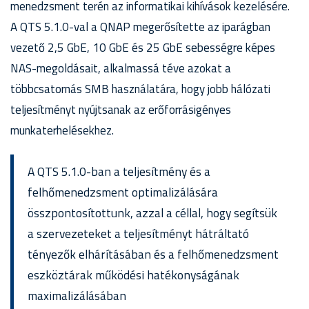
menedzsment terén az informatikai kihívások kezelésére.
A QTS 5.1.0-val a QNAP megerősítette az iparágban
vezető 2,5 GbE, 10 GbE és 25 GbE sebességre képes
NAS-megoldásait, alkalmassá téve azokat a
többcsatornás SMB használatára, hogy jobb hálózati
teljesítményt nyújtsanak az erőforrásigényes
munkaterhelésekhez.
A QTS 5.1.0-ban a teljesítmény és a
felhőmenedzsment optimalizálására
összpontosítottunk, azzal a céllal, hogy segítsük
a szervezeteket a teljesítményt hátráltató
tényezők elhárításában és a felhőmenedzsment
eszköztárak működési hatékonyságának
maximalizálásában