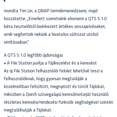
mondta Tim Lin, a QNAP termékmenedzsere, majd
hozzátette: „Emellett szeretnénk elismerni a QTS 5.1.0
béta tesztelőitől beérkezett értékes visszajelzéseket,
amik segítettek nekünk a hivatalos változat utolsó
simításaiban.”
A QTS 5.1.0 legfőbb újdonságai:
• A File Station javítja a fájlkezelést és a keresést
Az új File Station felhasználói felület lehetővé teszi a
felhasználóknak, hogy gyorsan megtalálják a
közelmúltban feltöltött, megnyitott és törölt fájlokat,
miközben a Qsirch szövegalapú keresőmotorját használó
részletes keresési/rendezési funkciók segítségével szintén
megtalálhatják a fájlokat.