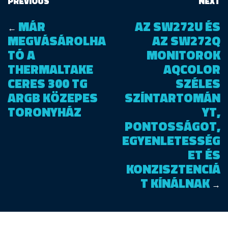
PREVIOUS
NEXT
MÁR
AZ SW272U ÉS
←
MEGVÁSÁROLHA
AZ SW272Q
TÓ A
MONITOROK
THERMALTAKE
AQCOLOR
CERES 300 TG
SZÉLES
ARGB KÖZEPES
SZÍNTARTOMÁN
TORONYHÁZ
YT,
PONTOSSÁGOT,
EGYENLETESSÉG
ET ÉS
KONZISZTENCIÁ
T KÍNÁLNAK
→