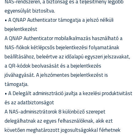
NAS-rendszeren, a biztonság és a teljesítmény legjobb
egyensúlyát biztosítva.
• A QNAP Authenticator támogatja a jelszó nélküli
bejelentkezést
A QNAP Authenticator mobilalkalmazás használható a
NAS-fiókok kétlépcsős bejelentkezési folyamatának
beállításához, beleértve az időalapú egyszeri jelszavakat,
a QR-kódok beolvasását és a bejelentkezés
jóváhagyását. A jelszómentes bejelentkezést is
támogatja.
• A Delegált adminisztráció javítja a kezelési produktivitást
és az adatbiztonságot
A NAS-adminisztrátorok 8 különböző szerepet
delegálhatnak az egyes felhasználóknak, akik ezt
követően meghatározott jogosultságokkal férhetnek