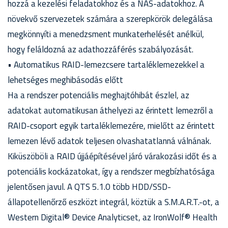
hozzá a kezelési feladatokhoz és a NAS-adatokhoz. A
növekvő szervezetek számára a szerepkörök delegálása
megkönnyíti a menedzsment munkaterhelését anélkül,
hogy feláldozná az adathozzáférés szabályozását.
• Automatikus RAID-lemezcsere tartaléklemezekkel a
lehetséges meghibásodás előtt
Ha a rendszer potenciális meghajtóhibát észlel, az
adatokat automatikusan áthelyezi az érintett lemezről a
RAID-csoport egyik tartaléklemezére, mielőtt az érintett
lemezen lévő adatok teljesen olvashatatlanná válnának.
Kiküszöböli a RAID újjáépítésével járó várakozási időt és a
potenciális kockázatokat, így a rendszer megbízhatósága
jelentősen javul. A QTS 5.1.0 több HDD/SSD-
állapotellenőrző eszközt integrál, köztük a S.M.A.R.T.-ot, a
Western Digital® Device Analyticset, az IronWolf® Health