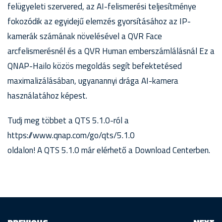
felügyeleti szervered, az AI-felismerési teljesítménye
fokozódik az egyidejű elemzés gyorsításához az IP-
kamerák számának növelésével a QVR Face
arcfelismerésnél és a QVR Human emberszámlálásnál Ez a
QNAP-Hailo közös megoldás segít befektetésed
maximalizálásában, ugyanannyi drága AI-kamera
használatához képest.
Tudj meg többet a QTS 5.1.0-ról a
https://www.qnap.com/go/qts/5.1.0
oldalon! A QTS 5.1.0 már elérhető a Download Centerben.