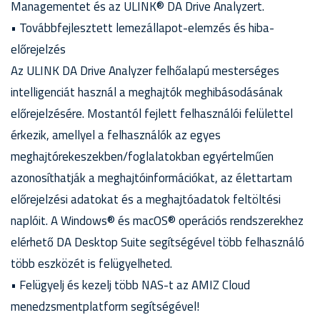
Managementet és az ULINK® DA Drive Analyzert.
• Továbbfejlesztett lemezállapot-elemzés és hiba-
előrejelzés
Az ULINK DA Drive Analyzer felhőalapú mesterséges
intelligenciát használ a meghajtók meghibásodásának
előrejelzésére. Mostantól fejlett felhasználói felülettel
érkezik, amellyel a felhasználók az egyes
meghajtórekeszekben/foglalatokban egyértelműen
azonosíthatják a meghajtóinformációkat, az élettartam
előrejelzési adatokat és a meghajtóadatok feltöltési
naplóit. A Windows® és macOS® operációs rendszerekhez
elérhető DA Desktop Suite segítségével több felhasználó
több eszközét is felügyelheted.
• Felügyelj és kezelj több NAS-t az AMIZ Cloud
menedzsmentplatform segítségével!