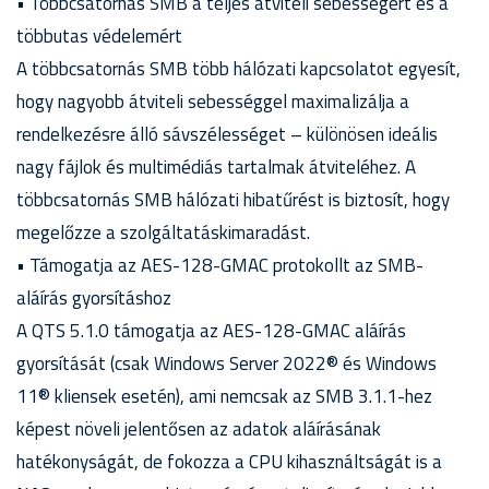
• Többcsatornás SMB a teljes átviteli sebességért és a
többutas védelemért
A többcsatornás SMB több hálózati kapcsolatot egyesít,
hogy nagyobb átviteli sebességgel maximalizálja a
rendelkezésre álló sávszélességet – különösen ideális
nagy fájlok és multimédiás tartalmak átviteléhez. A
többcsatornás SMB hálózati hibatűrést is biztosít, hogy
megelőzze a szolgáltatáskimaradást.
• Támogatja az AES-128-GMAC protokollt az SMB-
aláírás gyorsításhoz
A QTS 5.1.0 támogatja az AES-128-GMAC aláírás
gyorsítását (csak Windows Server 2022® és Windows
11® kliensek esetén), ami nemcsak az SMB 3.1.1-hez
képest növeli jelentősen az adatok aláírásának
hatékonyságát, de fokozza a CPU kihasználtságát is a