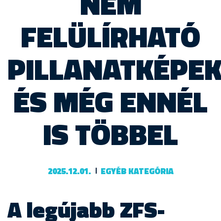
NEM
FELÜLÍRHATÓ
PILLANATKÉPE
ÉS MÉG ENNÉL
IS TÖBBEL
2025.12.01.
EGYÉB KATEGÓRIA
A legújabb ZFS-