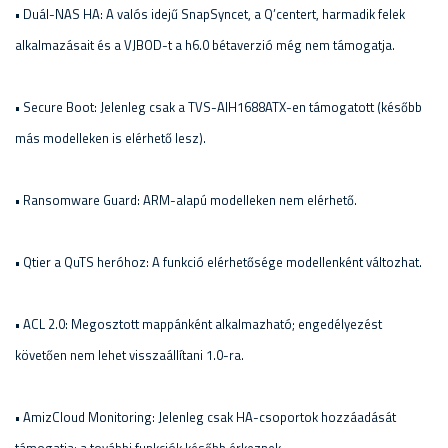
• Duál-NAS HA: A valós idejű SnapSyncet, a Q’centert, harmadik felek
alkalmazásait és a VJBOD-t a h6.0 bétaverzió még nem támogatja.
• Secure Boot: Jelenleg csak a TVS-AIH1688ATX-en támogatott (később
más modelleken is elérhető lesz).
• Ransomware Guard: ARM-alapú modelleken nem elérhető.
• Qtier a QuTS heróhoz: A funkció elérhetősége modellenként változhat.
• ACL 2.0: Megosztott mappánként alkalmazható; engedélyezést
követően nem lehet visszaállítani 1.0-ra.
• AmizCloud Monitoring: Jelenleg csak HA-csoportok hozzáadását