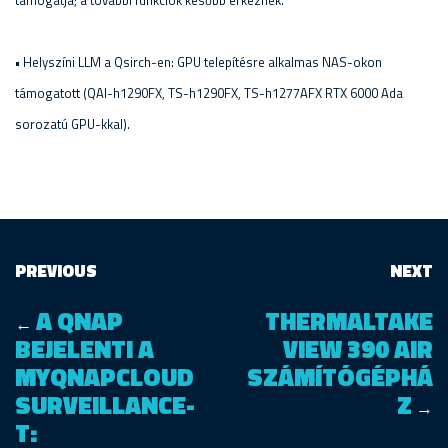
támogatja; a további funkciók később érkeznek.
• Helyszíni LLM a Qsirch-en: GPU telepítésre alkalmas NAS-okon
támogatott (QAI-h1290FX, TS-h1290FX, TS-h1277AFX RTX 6000 Ada
sorozatú GPU-kkal).
PREVIOUS
NEXT
A QNAP
THERMALTAKE
←
BEJELENTI A
VIEW 390 AIR
MYQNAPCLOUD
SZÁMÍTÓGÉPHÁ
SURVEILLANCE-
Z
→
T: