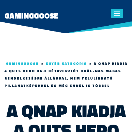
GAMINGGOOSE
Toggle
navigat
GAMINGGOOSE
>
EGYÉB KATEGÓRIA
>
A QNAP KIADJA
A QUTS HERO H6.0 BÉTAVERZIÓT DUÁL-NAS MAGAS
RENDELKEZÉSRE ÁLLÁSSAL, NEM FELÜLÍRHATÓ
PILLANATKÉPEKKEL ÉS MÉG ENNÉL IS TÖBBEL
A QNAP KIADJA
A QUTS HERO