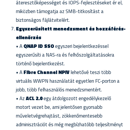
áteresztőképességet és IOPS-fejlesztéseket ér el,
miközben támogatja az SMB-titkosítást a
biztonságos fájlátvitelért.
Egyszerűsített menedzsment és hozzáférés-
ellenőrzés
• A
QNAP ID SSO
egyszeri bejelentkezéssel
egyszerűsíti a NAS-ra és felhőszolgáltatásokra
történő bejelentkezést.
• A
Fibre Channel NPIV
lehetővé teszi több
virtuális WWPN használatát egyetlen FC-porton a
jobb, több felhasználós menedzsmentért.
• Az
ACL 2.0
egy átdolgozott engedélykezelő
motort vezet be, ami jelentősen gyorsabb
műveletvégrehajtást, zökkenőmentesebb
adminisztrációt és még megbízhatóbb teljesítményt