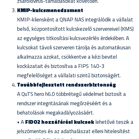
zsarolóvírus-támadásokat követően.
KMIP-kulcsmenedzsment
KMIP-kliensként a QNAP NAS integrálódik a vállalat
belső, központosított kulcskezelő szervereivel (KMS)
az egységes titkosítási kulcsvezérlés érdekében. A
kulcsokat távoli szerveren tárolja és automatikusan
alkalmazza azokat, csökkentve a kézi bevitel
kockázatait és biztosítva a FIPS 140-3
megfelelőséget a vállalati szintű biztonságért.
Továbbfejlesztett rendszerbiztonság
A QuTS hero h6.0 többrétegű védelmet biztosít a
rendszer integritásának megőrzéséért és a
behatolások megakadályozásáért.
• A
FIDO2 hozzáférési kulcsok
lehetővé teszik a
jelszómentes és az adathalászat elleni hitelesítést