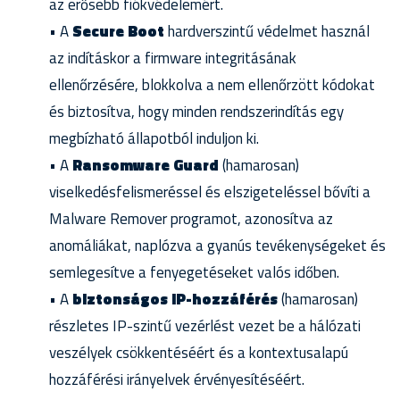
az erősebb fiókvédelemért.
• A
Secure Boot
hardverszintű védelmet használ
az indításkor a firmware integritásának
ellenőrzésére, blokkolva a nem ellenőrzött kódokat
és biztosítva, hogy minden rendszerindítás egy
megbízható állapotból induljon ki.
• A
Ransomware Guard
(hamarosan)
viselkedésfelismeréssel és elszigeteléssel bővíti a
Malware Remover programot, azonosítva az
anomáliákat, naplózva a gyanús tevékenységeket és
semlegesítve a fenyegetéseket valós időben.
• A
biztonságos IP-hozzáférés
(hamarosan)
részletes IP-szintű vezérlést vezet be a hálózati
veszélyek csökkentéséért és a kontextusalapú
hozzáférési irányelvek érvényesítéséért.