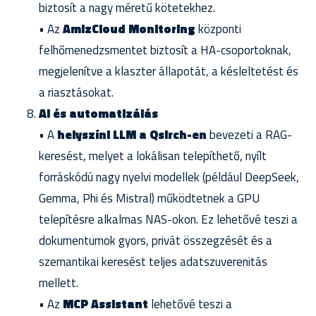
biztosít a nagy méretű kötetekhez.
• Az
AmizCloud Monitoring
központi
felhőmenedzsmentet biztosít a HA-csoportoknak,
megjelenítve a klaszter állapotát, a késleltetést és
a riasztásokat.
AI és automatizálás
• A
helyszíni LLM a Qsirch-en
bevezeti a RAG-
keresést, melyet a lokálisan telepíthető, nyílt
forráskódú nagy nyelvi modellek (például DeepSeek,
Gemma, Phi és Mistral) működtetnek a GPU
telepítésre alkalmas NAS-okon. Ez lehetővé teszi a
dokumentumok gyors, privát összegzését és a
szemantikai keresést teljes adatszuverenitás
mellett.
• Az
MCP Assistant
lehetővé teszi a