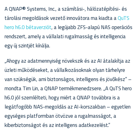
A QNAP® Systems, Inc., a számítási-, hálózatépítési- és
tárolási megoldások vezető innovátora ma kiadta a
QuTS
hero h6.0 bétaverziót
, a legújabb ZFS-alapú NAS operációs
rendszert, amely a vállalati rugalmasság és intelligencia
egy új szintjét kínálja.
„Ahogy az adatmennyiség növekszik és az AI átalakítja az
üzleti működéseket, a vállalkozásoknak olyan tárhelyre
van szükségük, ami biztonságos, intelligens és jövőkész” –
mondta Tim Lin, a QNAP termékmenedzsere. „A QuTS hero
h6.0 jól szemlélteti, hogy miért a QNAP továbbra is a
legátfogóbb NAS-megoldás az AI-korszakban – egyetlen
egységes platformban ötvözve a rugalmasságot, a
kiberbiztonságot és az intelligens adatkezelést.”