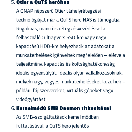
Qtier a QuTS heróhoz
A QNAP népszerű Qtier tárhelyrétegzési
technológiáját már a QuTS hero NAS is támogatja.
Rugalmas, manuális rétegzésvezérléssel a
felhasználók ultragyors SSD-kre vagy nagy
kapacitású HDD-kre helyezhetik az adatokat a
munkaterhelések igényeinek megfelelően – elérve a
teljesítmény, kapacitás és költséghatékonyság
ideális egyensúlyát. Ideális olyan vállalkozásoknak,
melyek nagy, vegyes munkaterheléseket kezelnek –
például fájlszervereket, virtuális gépeket vagy
videógyártást.
Kernelmódú SMB Daemon titkosításal
Az SMB-szolgáltatások kernel módban
futtatásával, a QuTS hero jelentős