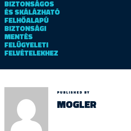
BIZTONSÁGOS
ÉS SKÁLÁZHATÓ
FELHŐALAPÚ
BIZTONSÁGI
MENTÉS
FELÜGYELETI
FELVÉTELEKHEZ
PUBLISHED BY
MOGLER