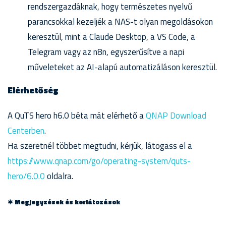
rendszergazdáknak, hogy természetes nyelvű
parancsokkal kezeljék a NAS-t olyan megoldásokon
keresztül, mint a Claude Desktop, a VS Code, a
Telegram vagy az n8n, egyszerűsítve a napi
műveleteket az AI-alapú automatizáláson keresztül.
Elérhetőség
A QuTS hero h6.0 béta mát elérhető a
QNAP Download
Centerben
.
Ha szeretnél többet megtudni, kérjük, látogass el a
https://www.qnap.com/go/operating-system/quts-
hero/6.0.0
oldalra.
✱
Megjegyzések és korlátozások