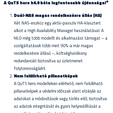
✱
A QuTS hero h6.0 béta legfontosabb újdonságai
Duál-NAS magas rendelkezésre állás (HA)
Két NAS-eszköz egy aktív-passzív HA-klasztert
alkot a High Availability Manager használatával. A
h6.0 még több modellt és alkalmazást támogat – a
szolgáltatások több mint 90%-a már magas
rendelkezésre állású –, költséghatékony
redundanciát biztosítva az üzletmenet
folytonosságáért.
Nem felülírható pillanatképek
A QuTS hero modelleken elérhető, nem felülírható
pillanatképek a védelmi időszak alatt elzárják az
adatokat a módosítások vagy törlés elől, biztosítva
az adatok integritását és gyors helyreállítását a