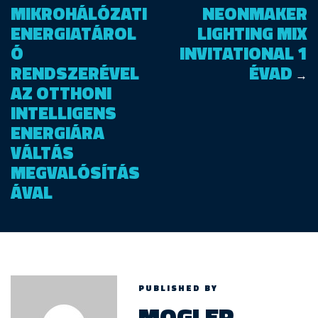
MIKROHÁLÓZATI
NEONMAKER
ENERGIATÁROL
LIGHTING MIX
Ó
INVITATIONAL 1
RENDSZERÉVEL
ÉVAD
→
AZ OTTHONI
INTELLIGENS
ENERGIÁRA
VÁLTÁS
MEGVALÓSÍTÁS
ÁVAL
PUBLISHED BY
MOGLER