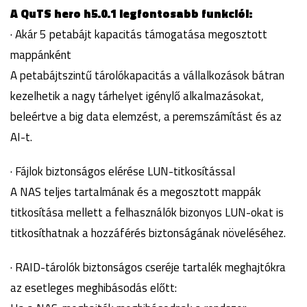
A QuTS hero h5.0.1 legfontosabb funkciói:
· Akár 5 petabájt kapacitás támogatása megosztott
mappánként
A petabájtszintű tárolókapacitás a vállalkozások bátran
kezelhetik a nagy tárhelyet igénylő alkalmazásokat,
beleértve a big data elemzést, a peremszámítást és az
AI-t.
· Fájlok biztonságos elérése LUN-titkosítással
A NAS teljes tartalmának és a megosztott mappák
titkosítása mellett a felhasználók bizonyos LUN-okat is
titkosíthatnak a hozzáférés biztonságának növeléséhez.
· RAID-tárolók biztonságos cseréje tartalék meghajtókra
az esetleges meghibásodás előtt: