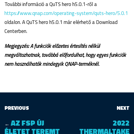
További információ a QuTS hero h5.0.1-ről a
https://www.qnap.com/operating-system/quts-hero/5.0.1
oldalon. A QuTS hero h5.0.1 már elérhető a Download
Centerben.
Megjegyzés: A funkciók előzetes értesítés nélkül
megváltozhatnak, továbbá előfordulhat, hogy egyes funkciók
nem használhatók mindegyik QNAP-terméknél.
PREVIOUS
NEXT
AZ FSP ÚJ
2022
←
ÉLETET TEREMT
THERMALTAKE