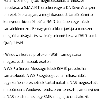
Ha a NAS-meghajtók meghibásodnak a rendszer
lassulása, a S.M.A.R.T. értékei vagy a DA Drive Analyzer
előrejelzései alapján, a meghibásodott tároló bármikor
könnyedén kicserélhető a RAID-tömbben egy másik
tartaléklemezre. Ez nagymértékben javítja a rendszer
megbízhatóságát és szükségtelenné teszi a RAID-tömb
újraépítését.
· Windows kereső protokoll (WSP) támogatása
megosztott mappák esetén
A WSP a Server Message Block (SMB) protokollra
támaszkodik. A WSP segítségével a felhasználók
egyszerűen kereshetnek tartalmakat a NAS megosztott
mappáiban a Windows-rendszeren keresztül, amennyiben
a NAS-rendszerhez egy SMB-meghajtó csatlakozik.