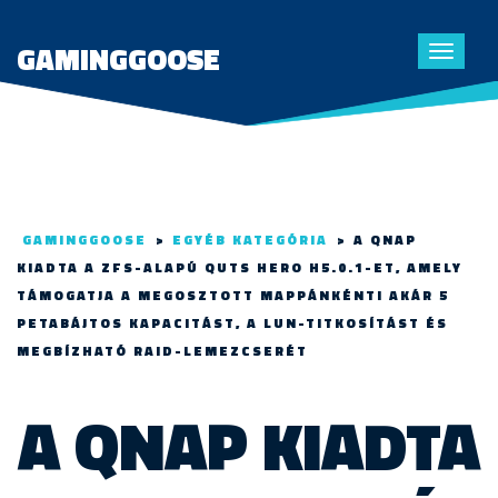
GAMINGGOOSE
Toggle
navigat
GAMINGGOOSE
>
EGYÉB KATEGÓRIA
>
A QNAP
KIADTA A ZFS-ALAPÚ QUTS HERO H5.0.1-ET, AMELY
TÁMOGATJA A MEGOSZTOTT MAPPÁNKÉNTI AKÁR 5
PETABÁJTOS KAPACITÁST, A LUN-TITKOSÍTÁST ÉS
MEGBÍZHATÓ RAID-LEMEZCSERÉT
A QNAP KIADTA