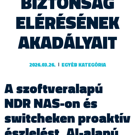
BIZTONSÁG
ELÉRÉSÉNEK
AKADÁLYAIT
2026.03.26.
EGYÉB KATEGÓRIA
A szoftveralapú
NDR NAS-on és
switcheken proaktív
észlelést, AI-alapú