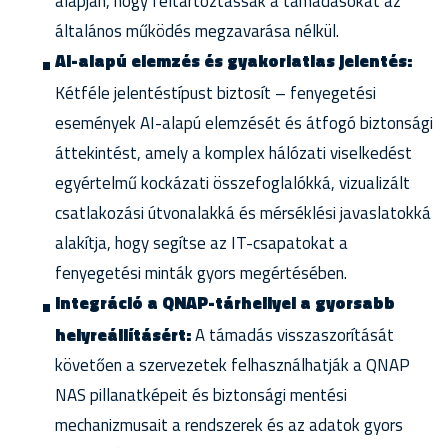
alapján, hogy feltartóztassák a támadásokat az
általános működés megzavarása nélkül.
AI-alapú elemzés és gyakorlatias jelentés:
Kétféle jelentéstípust biztosít – fenyegetési
események AI-alapú elemzését és átfogó biztonsági
áttekintést, amely a komplex hálózati viselkedést
egyértelmű kockázati összefoglalókká, vizualizált
csatlakozási útvonalakká és mérséklési javaslatokká
alakítja, hogy segítse az IT-csapatokat a
fenyegetési minták gyors megértésében.
Integráció a QNAP-tárhellyel a gyorsabb
helyreállításért:
A támadás visszaszorítását
követően a szervezetek felhasználhatják a QNAP
NAS pillanatképeit és biztonsági mentési
mechanizmusait a rendszerek és az adatok gyors