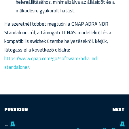
helyreállításához, minimalizálva az állásidőt és a
működésre gyakorolt hatást.
Ha szeretnél többet megtudni a QNAP ADRA NDR
Standalone-ról, a támogatott NAS-modellekről és a
kompatibilis swichek üzembe helyezésekről, kérjük,
látogass el a következő oldalra:
https://www.qnap.com/go/software/adra-ndr-
standalone/
.
PREVIOUS
NEXT
A
A
←