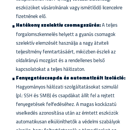
eszközöket vásárolnának vagy ismétlődő licencekre
fizetnének elő.
Hatékony szelektív csomagszűrés:
A teljes
forgalomszkennelés helyett a gyanús csomagok
szelektív elemzését használja a nagy átviteli
teljesítmény fenntartásáért, miközben észleli az
oldalirányú mozgást és a rendellenes belső
kapcsolatokat a teljes hálózaton.
Fenyegetéscsapda és automatizált izoláció:
Hagyományos hálózati szolgáltatásokat szimulál
(pl.: SSH és SMB) és csapdákat állít fel a rejtett
fenyegetések felfedéséhez. A magas kockázatú
viselkedés azonosítása után az érintett eszközök
automatikusan elkülöníthetők a védelmi szabályok