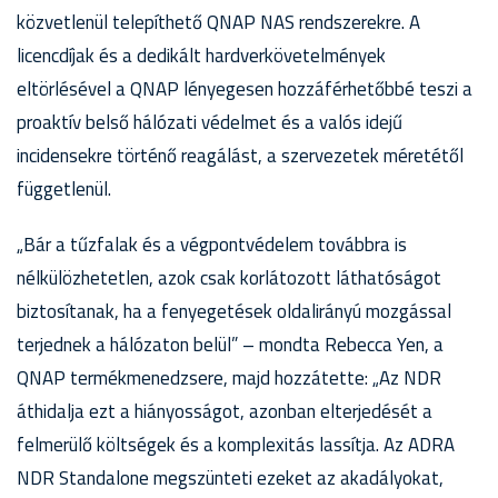
közvetlenül telepíthető QNAP NAS rendszerekre. A
licencdíjak és a dedikált hardverkövetelmények
eltörlésével a QNAP lényegesen hozzáférhetőbbé teszi a
proaktív belső hálózati védelmet és a valós idejű
incidensekre történő reagálást, a szervezetek méretétől
függetlenül.
„Bár a tűzfalak és a végpontvédelem továbbra is
nélkülözhetetlen, azok csak korlátozott láthatóságot
biztosítanak, ha a fenyegetések oldalirányú mozgással
terjednek a hálózaton belül” – mondta Rebecca Yen, a
QNAP termékmenedzsere, majd hozzátette: „Az NDR
áthidalja ezt a hiányosságot, azonban elterjedését a
felmerülő költségek és a komplexitás lassítja. Az ADRA
NDR Standalone megszünteti ezeket az akadályokat,