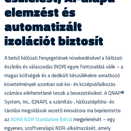
elemzést és
automatizált
izolációt biztosít
A belső hálózati fenyegetések növekedésével a hálózati
észlelés és válaszadás (NDR) egyre fontosabbá válik – a
magas költségek és a dedikált készülékekre vonatkozó
követelmények azonban sok kis- és középvállalkozás
számára elérhetetlené teszik a bevezetésüket. A QNAP®
System, Inc., (QNAP), a számítás-, hálózatépítési- és
tárolási megoldások vezető innovátora ma bejelentette
az
ADRA NDR Standalone (béta)
megjelenését – egy
ingyenes, szoftveralapú NDR-alkalmazásét, amely