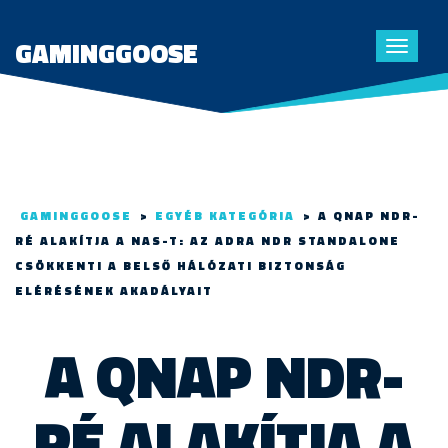
GAMINGGOOSE
Toggle
navigat
GAMINGGOOSE
>
EGYÉB KATEGÓRIA
>
A QNAP NDR-
RÉ ALAKÍTJA A NAS-T: AZ ADRA NDR STANDALONE
CSÖKKENTI A BELSŐ HÁLÓZATI BIZTONSÁG
ELÉRÉSÉNEK AKADÁLYAIT
A QNAP NDR-
RÉ ALAKÍTJA A