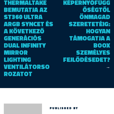
THERMALTAKE
KÉPERNYŐFÜGG
BEMUTATJA AZ
ŐSÉGTŐL
ST360 ULTRA
ÖNMAGAD
ARGB SYNCET ÉS
SZERETETÉIG:
A KÖVETKEZŐ
HOGYAN
GENERÁCIÓS
TÁMOGATJA A
DUAL INFINITY
BOOX
MIRROR
SZEMÉLYES
LIGHTING
FEJLŐDÉSEDET?
VENTILÁTORSO
→
ROZATOT
PUBLISHED BY