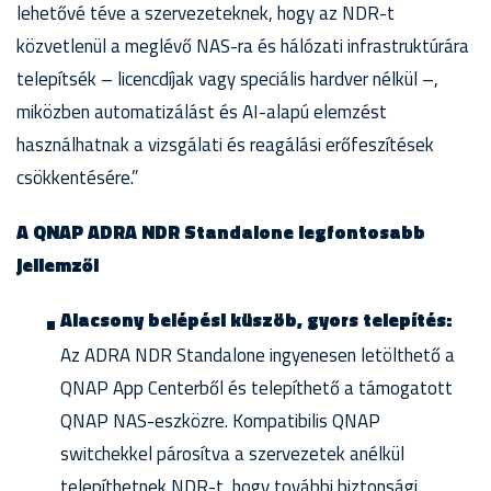
lehetővé téve a szervezeteknek, hogy az NDR-t
közvetlenül a meglévő NAS-ra és hálózati infrastruktúrára
telepítsék – licencdíjak vagy speciális hardver nélkül –,
miközben automatizálást és AI-alapú elemzést
használhatnak a vizsgálati és reagálási erőfeszítések
csökkentésére.”
A QNAP ADRA NDR Standalone legfontosabb
jellemzői
Alacsony belépési küszöb, gyors telepítés:
Az ADRA NDR Standalone ingyenesen letölthető a
QNAP App Centerből és telepíthető a támogatott
QNAP NAS-eszközre. Kompatibilis QNAP
switchekkel párosítva a szervezetek anélkül
telepíthetnek NDR-t, hogy további biztonsági