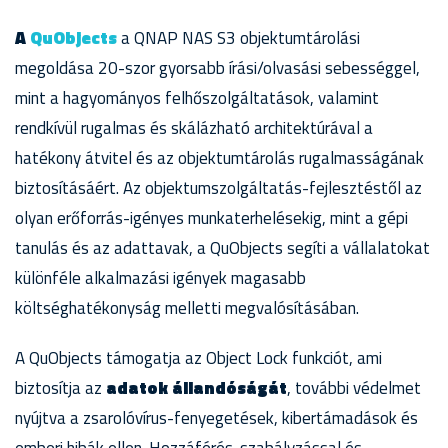
A
QuObjects
a QNAP NAS S3 objektumtárolási
megoldása 20-szor gyorsabb írási/olvasási sebességgel,
mint a hagyományos felhőszolgáltatások, valamint
rendkívül rugalmas és skálázható architektúrával a
hatékony átvitel és az objektumtárolás rugalmasságának
biztosításáért. Az objektumszolgáltatás-fejlesztéstől az
olyan erőforrás-igényes munkaterhelésekig, mint a gépi
tanulás és az adattavak, a QuObjects segíti a vállalatokat
különféle alkalmazási igények magasabb
költséghatékonyság melletti megvalósításában.
A QuObjects támogatja az Object Lock funkciót, ami
biztosítja az
adatok állandóságát
, további védelmet
nyújtva a zsarolóvírus-fenyegetések, kibertámadások és