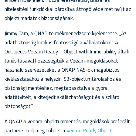
emberi hibák ellen. Hozzáférés-szabályzással és
hitelesítési funkciókkal párosítva átfogó védelmet nyújt az
objektumadatok biztonságának.
Jimmy Tam, a QNAP termékmenedzsere kijelentette: „Az
adatbiztonság kritikus fontosságú a vállalatoknak. A
QuObjects Veeam Ready – Object with Immutability általi
tanúsításával hozzásegítjük a Veeam-megoldásokat
használó szervezeteket a QNAP NAS-ok magabiztos
kiválasztásához a helyszíni S3-objektumtároláshoz és
biztonsági mentéshez, megtapasztalva a gyors
adatátvitelt, a kiterjedt skálázhatóságot és a szilárd
biztonságot.”
A QNAP a Veeam-objektummentési megoldások preferált
partnere. Tudj meg többet a
Veeam Ready Object