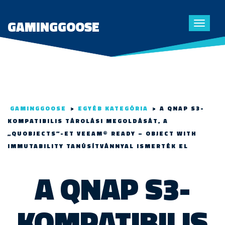
GAMINGGOOSE
Toggle
navigat
GAMINGGOOSE
>
EGYÉB KATEGÓRIA
>
A QNAP S3-
KOMPATIBILIS TÁROLÁSI MEGOLDÁSÁT, A
„QUOBJECTS”-ET VEEAM® READY – OBJECT WITH
IMMUTABILITY TANÚSÍTVÁNNYAL ISMERTÉK EL
A QNAP S3-
KOMPATIBILIS