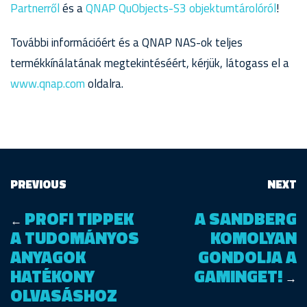
Partnerről
és a
QNAP QuObjects-S3 objektumtárolóról
!
További információért és a QNAP NAS-ok teljes
termékkínálatának megtekintéséért, kérjük, látogass el a
www.qnap.com
oldalra.
PREVIOUS
NEXT
PROFI TIPPEK
A SANDBERG
←
A TUDOMÁNYOS
KOMOLYAN
ANYAGOK
GONDOLJA A
HATÉKONY
GAMINGET!
→
OLVASÁSHOZ