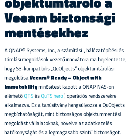
objektumtároló a
Veeam biztonsági
mentésekhez
A QNAP® Systems, Inc., a számítási-, hálózatépítési és
tárolási megoldások vezető innovátora ma bejelentette,
hogy S3-kompatibilis „QuObjects” objektumtárolási
megoldása
Veeam® Ready – Object with
Immutability
minősítést kapott a QNAP NAS-on
elérhető
QTS
és
QuTS hero
) operációs rendszerekre
alkalmazva. Ez a tanúsítvány hangsúlyozza a QuObjects
megbízhatóságát, mint biztonságos objektummentési
megoldást vállalatoknak, növelve az adatkezelés
hatékonyságát és a legmagasabb szintű biztonságot.