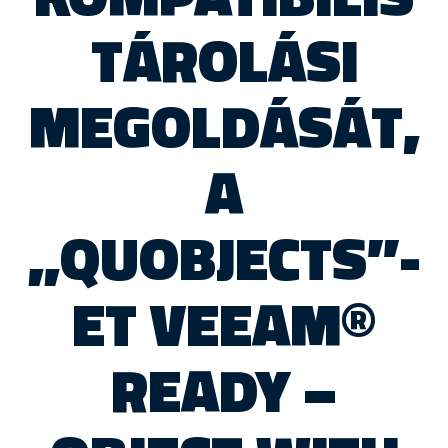
TÁROLÁSI
MEGOLDÁSÁT,
A
„QUOBJECTS”-
ET VEEAM®
READY –