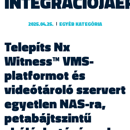
INTEGRÁCIÓJÁÉ
2025.04.25.
EGYÉB KATEGÓRIA
Telepíts Nx
Witness™ VMS-
platformot és
videótároló szervert
egyetlen NAS-ra,
petabájtszintű