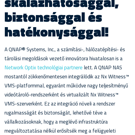
skálázhatósággal,
biztonsággal és
hatékonysággal!
A QNAP® Systems, Inc., a számítási-, hálózatépítési- és
tárolási megoldások vezető innovátora hivatalosan is a
Network Optix technológiai partnere
lett. A QNAP NAS
mostantól zökkenőmentesen integrálódik az Nx Witness™
VMS-platformmal, egyaránt működve nagy teljesítményű
videótároló-rendszerként és virtualizált Nx Witness™
VMS-szerverként. Ez az integráció növeli a rendszer
rugalmasságát és biztonságát, lehetővé téve a
vállalkozásoknak, hogy a meglévő infrastruktúra
megváltoztatása nélkül erősítsék meg a felügyeleti