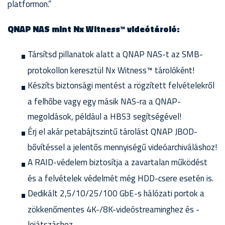
platformon.”
QNAP NAS mint Nx Witness™ videótároló:
Társítsd pillanatok alatt a QNAP NAS-t az SMB-
protokollon keresztül Nx Witness™ tárolóként!
Készíts biztonsági mentést a rögzített felvételekről
a felhőbe vagy egy másik NAS-ra a QNAP-
megoldások, például a HBS3 segítségével!
Érj el akár petabájtszintű tárolást QNAP JBOD-
bővítéssel a jelentős mennyiségű videóarchiváláshoz!
A RAID-védelem biztosítja a zavartalan működést
és a felvételek védelmét még HDD-csere esetén is.
Dedikált 2,5/10/25/100 GbE-s hálózati portok a
zökkenőmentes 4K-/8K-videóstreaminghez és -
lejátszáshoz.