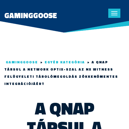
GAMINGGOOSE
Toggle
navigat
GAMINGGOOSE
>
EGYÉB KATEGÓRIA
>
A QNAP
TÁRSUL A NETWORK OPTIX-SZAL AZ NX WITNESS
FELÜGYELETI TÁROLÓMEGOLDÁS ZÖKKENŐMENTES
INTEGRÁCIÓJÁÉRT
A QNAP
TÁRSUL A