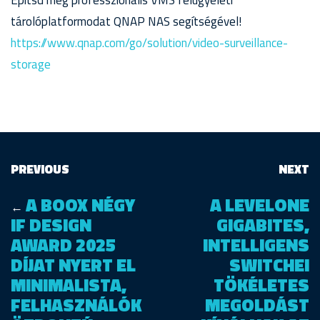
tárolóplatformodat QNAP NAS segítségével!
https://www.qnap.com/go/solution/video-surveillance-
storage
PREVIOUS
NEXT
A BOOX NÉGY
A LEVELONE
←
IF DESIGN
GIGABITES,
AWARD 2025
INTELLIGENS
DÍJAT NYERT EL
SWITCHEI
MINIMALISTA,
TÖKÉLETES
FELHASZNÁLÓK
MEGOLDÁST