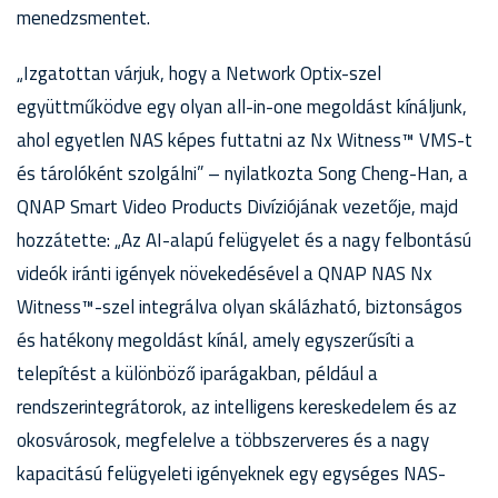
menedzsmentet.
„Izgatottan várjuk, hogy a Network Optix-szel
együttműködve egy olyan all-in-one megoldást kínáljunk,
ahol egyetlen NAS képes futtatni az Nx Witness™ VMS-t
és tárolóként szolgálni” – nyilatkozta Song Cheng-Han, a
QNAP Smart Video Products Divíziójának vezetője, majd
hozzátette: „Az AI-alapú felügyelet és a nagy felbontású
videók iránti igények növekedésével a QNAP NAS Nx
Witness™-szel integrálva olyan skálázható, biztonságos
és hatékony megoldást kínál, amely egyszerűsíti a
telepítést a különböző iparágakban, például a
rendszerintegrátorok, az intelligens kereskedelem és az
okosvárosok, megfelelve a többszerveres és a nagy
kapacitású felügyeleti igényeknek egy egységes NAS-