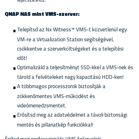
QNAP NAS mint VMS-szerver:
Telepítsd az Nx Witness™ VMS-t közvetlenül egy
VM-re a Virtualization Station segítségével,
csökkentve a szerverköltségeket és a telepítési
időt!
Optimalizáld a teljesítményt SSD-kkel a VMS-nek és
tárold a felvételeket nagy kapacitású HDD-ken!
A többmagos processzorok biztosítják a
zökkenőmentes VMS-működést és
videómenedzsmentet.
Erősítsd meg az adatvédelmet a távoli biztonsági
mentés és pillanatkép funkciókkal!
Építsd meg professzionális VMS felügyeleti