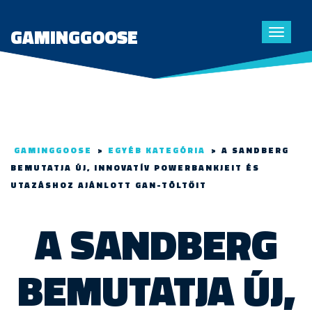
GAMINGGOOSE
Toggle
navigat
GAMINGGOOSE
>
EGYÉB KATEGÓRIA
>
A SANDBERG
BEMUTATJA ÚJ, INNOVATÍV POWERBANKJEIT ÉS
UTAZÁSHOZ AJÁNLOTT GAN-TÖLTŐIT
A SANDBERG
BEMUTATJA ÚJ,