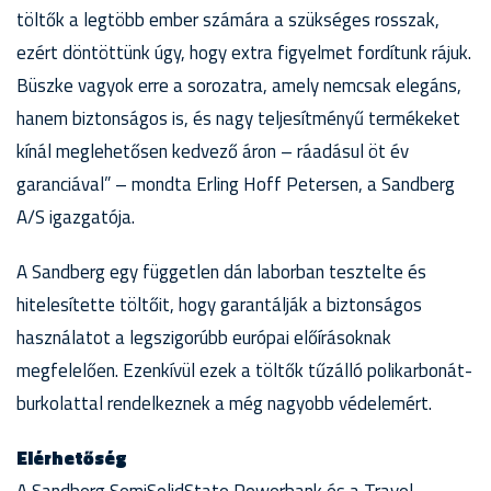
töltők a legtöbb ember számára a szükséges rosszak,
ezért döntöttünk úgy, hogy extra figyelmet fordítunk rájuk.
Büszke vagyok erre a sorozatra, amely nemcsak elegáns,
hanem biztonságos is, és nagy teljesítményű termékeket
kínál meglehetősen kedvező áron – ráadásul öt év
garanciával” – mondta Erling Hoff Petersen, a Sandberg
A/S igazgatója.
A Sandberg egy független dán laborban tesztelte és
hitelesítette töltőit, hogy garantálják a biztonságos
használatot a legszigorúbb európai előírásoknak
megfelelően. Ezenkívül ezek a töltők tűzálló polikarbonát-
burkolattal rendelkeznek a még nagyobb védelemért.
Elérhetőség