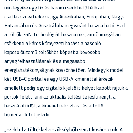
mindegyike egy fix és három cserélhető hálózati
csatlakozóval érkezik, így Amerikában, Európában, Nagy-
Britanniában és Ausztráliában egyaránt használható. Ezek
a töltők GaN-technológiát használnak, ami önmagában
csökkenti a káros környezeti hatást a hasonló
kapcsolóüzemű töltőkhöz képest a kevesebb
anyagfelhasználásnak és a magasabb
energiahatékonyságnak köszönhetően. Mindegyik modell
két USB-C porttal és egy USB-A kimenettel érkezik,
emellett pedig egy digitális kijelző is helyet kapott rajtuk a
portok felett, ami az aktuális töltési teljesítményt, a
használati időt, a kimeneti elosztást és a töltő
hőmérsékletét jelzi ki.
„Ezekkel a töltőkkel a szükségből erényt kovácsolunk. A