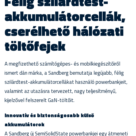
Félig szilárdtest-
akkumulátorcellák,
cserélhető hálózati
töltőfejek
A megfizethető számítógépes- és mobilkiegészítőiről
ismert dán márka, a Sandberg bemutatja legújabb, félig
szilárdtest-akkumulátorcellákat használó powerbankjeit,
valamint az utazásra tervezett, nagy teljesítményű,
kijelzővel felszerelt GaN-töltőit.
Innovatív és biztonságosabb külső
akkumulátorok
A Sandberg új SemiSolidState powerbankjei egy átmeneti