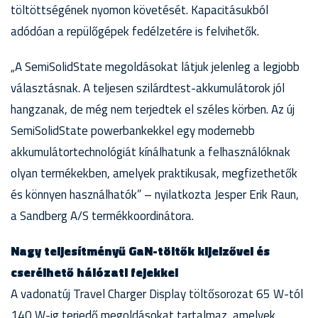
töltöttségének nyomon követését. Kapacitásukból
adódóan a repülőgépek fedélzetére is felvihetők.
„A SemiSolidState megoldásokat látjuk jelenleg a legjobb
választásnak. A teljesen szilárdtest-akkumulátorok jól
hangzanak, de még nem terjedtek el széles körben. Az új
SemiSolidState powerbankekkel egy modernebb
akkumulátortechnológiát kínálhatunk a felhasználóknak
olyan termékekben, amelyek praktikusak, megfizethetők
és könnyen használhatók” – nyilatkozta Jesper Erik Raun,
a Sandberg A/S termékkoordinátora.
Nagy teljesítményű GaN-töltők kijelzővel és
cserélhető hálózati fejekkel
A vadonatúj Travel Charger Display töltősorozat 65 W-tól
140 W-ig terjedő megoldásokat tartalmaz, amelyek