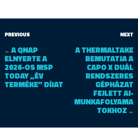
PREVIOUS
NEXT
A QNAP
A THERMALTAKE
←
ELNYERTE A
BEMUTATJA A
2026-OS MSP
CAPO X DUÁL
TODAY „ÉV
RENDSZERES
TERMÉKE” DÍJAT
GÉPHÁZAT
FEJLETT AI-
MUNKAFOLYAMA
TOKHOZ
→