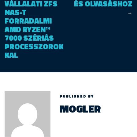
VÁLLALATI ZFS
ÉS OLVASÁSHOZ
NAS-T
→
FORRADALMI
AMD RYZEN™
7000 SZÉRIÁS
PROCESSZOROK
KAL
PUBLISHED BY
MOGLER