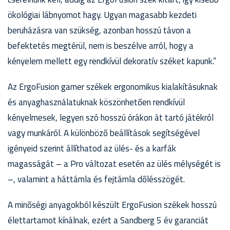
ökológiai lábnyomot hagy. Ugyan magasabb kezdeti
beruházásra van szükség, azonban hosszú távon a
befektetés megtérül, nem is beszélve arról, hogy a
kényelem mellett egy rendkívül dekoratív széket kapunk.”
Az ErgoFusion gamer székek ergonomikus kialakításuknak
és anyaghasználatuknak köszönhetően rendkívül
kényelmesek, legyen szó hosszú órákon át tartó játékról
vagy munkáról. A különböző beállítások segítségével
igényeid szerint állíthatod az ülés- és a karfák
magasságát – a Pro változat esetén az ülés mélységét is
–, valamint a háttámla és fejtámla dőlésszögét.
A minőségi anyagokból készült ErgoFusion székek hosszú
élettartamot kínálnak, ezért a Sandberg 5 év garanciát