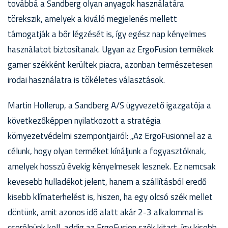
továbbá a Sandberg olyan anyagok használatára
törekszik, amelyek a kiváló megjelenés mellett
támogatják a bőr légzését is, így egész nap kényelmes
használatot biztosítanak. Ugyan az ErgoFusion termékek
gamer székként kerültek piacra, azonban természetesen
irodai használatra is tökéletes választások.
Martin Hollerup, a Sandberg A/S ügyvezető igazgatója a
következőképpen nyilatkozott a stratégia
környezetvédelmi szempontjairól: „Az ErgoFusionnel az a
célunk, hogy olyan terméket kínáljunk a fogyasztóknak,
amelyek hosszú évekig kényelmesek lesznek. Ez nemcsak
kevesebb hulladékot jelent, hanem a szállításból eredő
kisebb klímaterhelést is, hiszen, ha egy olcsó szék mellet
döntünk, amit azonos idő alatt akár 2-3 alkalommal is
cserélnünk kell, addig az ErgoFusion szék kitart, így kisebb