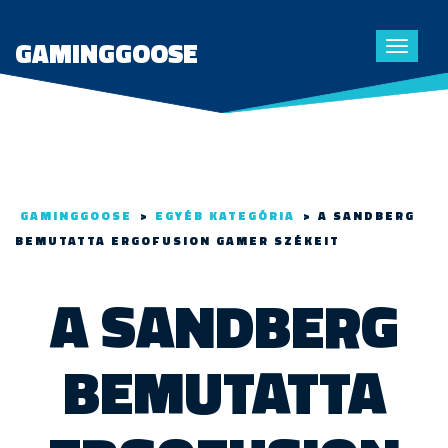
GAMINGGOOSE
Toggle
navigat
GAMINGGOOSE
>
EGYÉB KATEGÓRIA
>
A SANDBERG
BEMUTATTA ERGOFUSION GAMER SZÉKEIT
A SANDBERG
BEMUTATTA