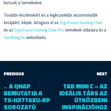
biztosít a termékekre.
További részletekért és a legközelebbi viszonteladók
listájáért, kérjük, látogass el az
ErgoFusion Gaming Chair
és az
ErgoFusion Gaming Chair Pro
termékek oldalaira és a
Sandberg.hu
weboldalra.
PREVIOUS
NEXT
A QNAP
TAB MINI C – AZ
←
BEMUTATJA A
IDEÁLIS TÁRS AZ
TS-HX77AXU-RP
ÚTKÖZBENI
SOROZATÚ
INSPIRÁCIÓHOZ