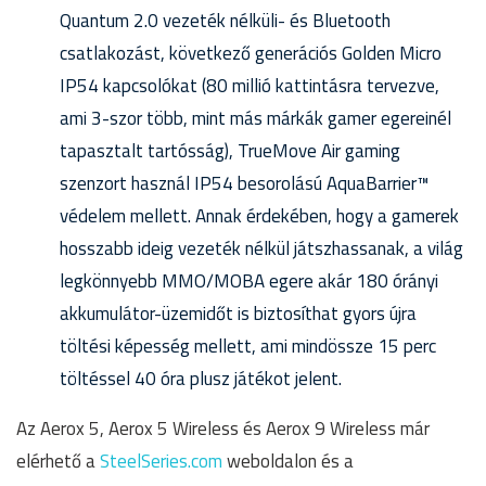
Quantum 2.0 vezeték nélküli- és Bluetooth
csatlakozást, következő generációs Golden Micro
IP54 kapcsolókat (80 millió kattintásra tervezve,
ami 3-szor több, mint más márkák gamer egereinél
tapasztalt tartósság), TrueMove Air gaming
szenzort használ IP54 besorolású AquaBarrier™
védelem mellett. Annak érdekében, hogy a gamerek
hosszabb ideig vezeték nélkül játszhassanak, a világ
legkönnyebb MMO/MOBA egere akár 180 órányi
akkumulátor-üzemidőt is biztosíthat gyors újra
töltési képesség mellett, ami mindössze 15 perc
töltéssel 40 óra plusz játékot jelent.
Az Aerox 5, Aerox 5 Wireless és Aerox 9 Wireless már
elérhető a
SteelSeries.com
weboldalon és a