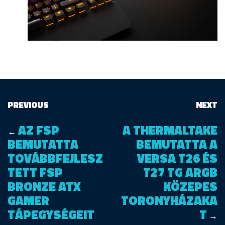
PREVIOUS
NEXT
AZ FSP
A THERMALTAKE
←
BEMUTATTA
BEMUTATTA A
TOVÁBBFEJLESZ
VERSA T26 ÉS
TETT FSP
T27 TG ARGB
BRONZE ATX
KÖZEPES
GAMER
TORONYHÁZAKA
TÁPEGYSÉGEIT
T
→