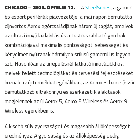
CHICAGO – 2022. ÁPRILIS 12.
– A
SteelSeries
, a gamer-
és esport perifériák piacvezetője, a mai napon bemutatta
díjnyertes Aerox egércsaládjának három új tagját, amelyek
az ultrakönnyű kialakítás és a testreszabható gombok
kombinációjával maximális pontosságot, sebességet és
kényelmet nyújtanak bármilyen stílusú gamerről is legyen
szó. Hasonlóan az űrrepülésnél látható innovációkhoz,
melyek fejlett technológiákat és tervezési fejlesztéseket
hoznak az új termékkategóriákban, az Aerox 3-ban először
bemutatkozó ultrakönnyű és szerkezeti kialakítások
megjelennek az új Aerox 5, Aerox 5 Wireless és Aerox 9
Wireless egerekben is.
A kisebb súly gyorsaságot és magasabb állóképességet
eredményez. A gyorsaság és az állóképesség pedig