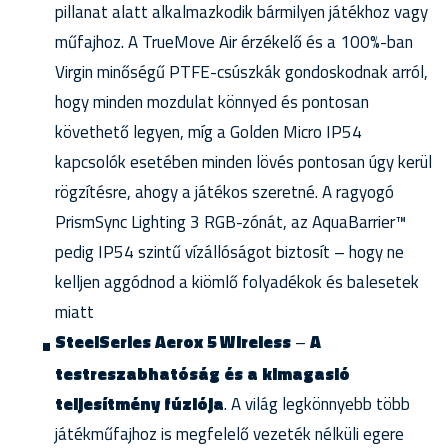
pillanat alatt alkalmazkodik bármilyen játékhoz vagy
műfajhoz. A TrueMove Air érzékelő és a 100%-ban
Virgin minőségű PTFE-csúszkák gondoskodnak arról,
hogy minden mozdulat könnyed és pontosan
követhető legyen, míg a Golden Micro IP54
kapcsolók esetében minden lövés pontosan úgy kerül
rögzítésre, ahogy a játékos szeretné. A ragyogó
PrismSync Lighting 3 RGB-zónát, az AquaBarrier™
pedig IP54 szintű vízállóságot biztosít – hogy ne
kelljen aggódnod a kiömlő folyadékok és balesetek
miatt
SteelSeries Aerox 5 Wireless
–
A
testreszabhatóság és a kimagasló
teljesítmény fúziója
. A világ legkönnyebb több
játékműfajhoz is megfelelő vezeték nélküli egere