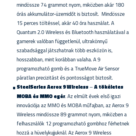
mindössze 74 grammot nyom, miközben akár 180
órás akkumulátor-üzemidőt is biztosít. Mindössze
15 perces töltéssel, akár 40 óra használat. A
Quantum 2.0 Wireless és Bluetooth használatával a
gamerek valóban függetlenül, ultrakönnyű
szabadsággal játszhatnak több eszközön is,
hosszabban, mint korábban valaha. A 9
programozható gomb és a TrueMove Air Sensor
páratlan precizitást és pontosságot biztosít.
SteelSeries Aerox 9 Wireless
–
A tökéletes
MOBA és MMO egér
. Az elmúlt évek első igazi
innovációja az MMO és MOBA műfajban, az Aerox 9
Wireless mindössze 89 grammot nyom, miközben a
felhasználók 12 programozható gombhoz férhetnek
hozzá a hüvelykujjuknál. Az Aerox 9 Wireless