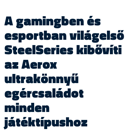
A gamingben és
esportban világelső
SteelSeries kibővíti
az Aerox
ultrakönnyű
egércsaládot
minden
játéktípushoz