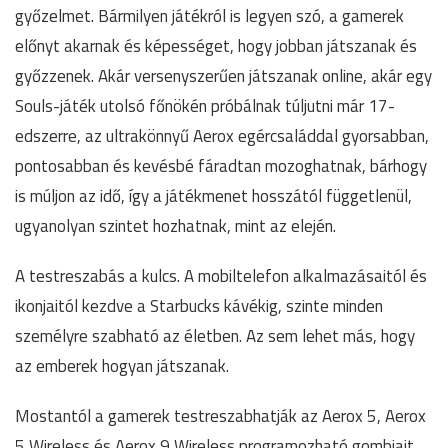
győzelmet. Bármilyen játékról is legyen szó, a gamerek
előnyt akarnak és képességet, hogy jobban játszanak és
győzzenek. Akár versenyszerűen játszanak online, akár egy
Souls-játék utolsó főnökén próbálnak túljutni már 17-
edszerre, az ultrakönnyű Aerox egércsaláddal gyorsabban,
pontosabban és kevésbé fáradtan mozoghatnak, bárhogy
is múljon az idő, így a játékmenet hosszától függetlenül,
ugyanolyan szintet hozhatnak, mint az elején.
A testreszabás a kulcs. A mobiltelefon alkalmazásaitól és
ikonjaitól kezdve a Starbucks kávékig, szinte minden
személyre szabható az életben. Az sem lehet más, hogy
az emberek hogyan játszanak.
Mostantól a gamerek testreszabhatják az Aerox 5, Aerox
5 Wireless és Aerox 9 Wireless programozható gombjait,