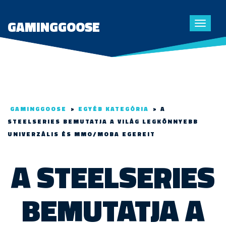
GAMINGGOOSE
Toggle
navigat
GAMINGGOOSE
>
EGYÉB KATEGÓRIA
>
A
STEELSERIES BEMUTATJA A VILÁG LEGKÖNNYEBB
UNIVERZÁLIS ÉS MMO/MOBA EGEREIT
A STEELSERIES
BEMUTATJA A