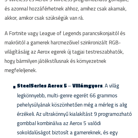
és azonnal hozzáférhetnek ahhoz, amihez csak akarnak,
akkor, amikor csak szükségük van rá.
A Fortnite vagy League of Legends parancsikonjaitól és
makróitól a gamerek harcmezőivel szinkronizált RGB-
világításáig az Aerox egerek új tagjai testreszabhatók,
hogy bármilyen játékstílusnak és környezetnek
megfeleljenek.
SteelSeries Aerox 5
–
Villámgyors
. A világ
legkönnyebb, multi-genre egerét 66 grammos
pehelysúlyának köszönhetően még a mérleg is alig
érzékeli. Az ultrakönnyű kialakítást 9 programozható
gombbal kombinálva az Aerox 5 valódi
sokoldalúságot biztosít a gamereknek, és egy