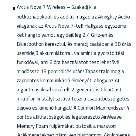
Arctis Nova 7 Wireless – Szakadj ki a
hétköznapokból, és add át magad az Almighty Audio
világának az Arctis Nova 7-tel! Hallgass egyszerre
két hangfolyamot egyidejűleg 2,4 GHz-en és
Bluetoothon keresztül, és maradj csatában a 38 órás
üzemidejű akkumulátorral, valamint a gyorstöltési
funkcióval, ami 6 óra használatot tesz lehetővé
mindössze 15 perc töltés után! Tapasztald meg a
zajmentes kommunikáció élményét, ahogy az AI-
algoritmusokkal vezérelt 2. generációs ClearCast
mikrofon kristálytisztává teszi a csapatbeszélgetés
bejövő és kimenő hangját! A ComfortMax rendszer 4
pontos állíthatóságot és légáteresztő AirWeave
Memory Foam fülpárnákat biztosít a maratoni
játékmenetekhez bármilyen platformon. Akülönleges