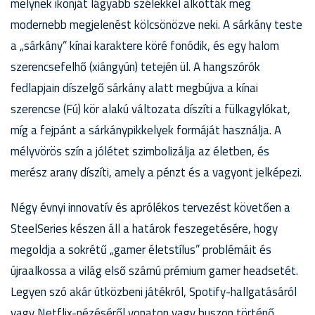
melynek ikonját lágyabb szélekkel alkották meg
modernebb megjelenést kölcsönözve neki. A sárkány teste
a „sárkány” kínai karaktere köré fonódik, és egy halom
szerencsefelhő (xiángyún) tetején ül. A hangszórók
fedlapjain díszelgő sárkány alatt megbújva a kínai
szerencse (Fú) kör alakú változata díszíti a fülkagylókat,
míg a fejpánt a sárkánypikkelyek formáját használja. A
mélyvörös szín a jólétet szimbolizálja az életben, és
merész arany díszíti, amely a pénzt és a vagyont jelképezi.
Négy évnyi innovatív és aprólékos tervezést követően a
SteelSeries készen áll a határok feszegetésére, hogy
megoldja a sokrétű „gamer életstílus” problémáit és
újraalkossa a világ első számú prémium gamer headsetét.
Legyen szó akár útközbeni játékról, Spotify-hallgatásáról
vagy Netflix-nézéséről vonaton vagy buszon történő