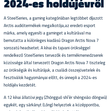
2024-es holdújévről
A SteelSeries, a gaming kategóriában legtöbbet díjazott
Arctis audiótermékek megalkotója,az eredeti esport
márka, amely egyesíti a gaminget a kultúrával ma
bemutatta a különleges kiadású Dragon Arctis Nova 7
sorozatú headsetet. A kínai és tajvani örökséggel
rendelkező SteelSeries tervezők és termékmenedzserek
közössége által tervezett Dragon Arctis Nova 7 tiszteleg
az örökségük és kultúrájuk, a családi összejövetelek és
fesztiválok hagyományai előtt, és ünnepli a 2024-es
holdújév kezdetét.
A 12 kínai állatövi jegy (Zhōngguó shí’èr shēngxiào dòngwù)
egyikét, egy sárkányt (Lóng) helyeztek a középpontba,