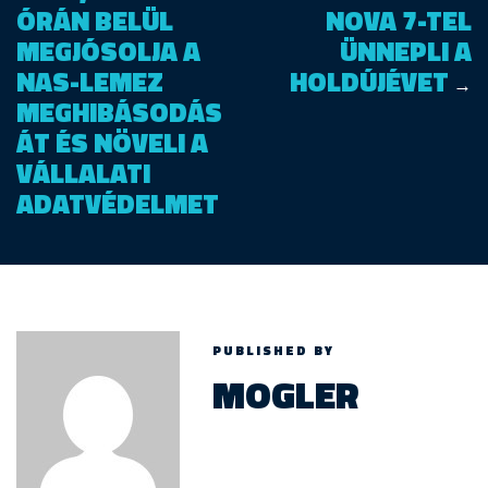
ÓRÁN BELÜL
NOVA 7-TEL
MEGJÓSOLJA A
ÜNNEPLI A
NAS-LEMEZ
HOLDÚJÉVET
→
MEGHIBÁSODÁS
ÁT ÉS NÖVELI A
VÁLLALATI
ADATVÉDELMET
PUBLISHED BY
MOGLER