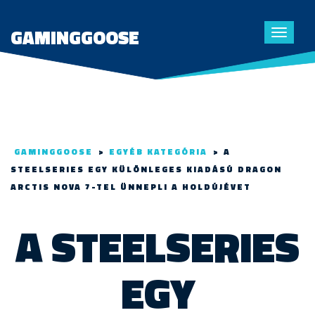
GAMINGGOOSE
Toggle
navigat
GAMINGGOOSE
>
EGYÉB KATEGÓRIA
>
A
STEELSERIES EGY KÜLÖNLEGES KIADÁSÚ DRAGON
ARCTIS NOVA 7-TEL ÜNNEPLI A HOLDÚJÉVET
A STEELSERIES
EGY