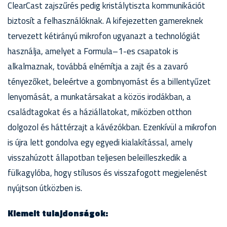
ClearCast zajszűrés pedig kristálytiszta kommunikációt
biztosít a felhasználóknak. A kifejezetten gamereknek
tervezett kétirányú mikrofon ugyanazt a technológiát
használja, amelyet a Formula–1-es csapatok is
alkalmaznak, továbbá elnémítja a zajt és a zavaró
tényezőket, beleértve a gombnyomást és a billentyűzet
lenyomását, a munkatársakat a közös irodákban, a
családtagokat és a háziállatokat, miközben otthon
dolgozol és háttérzajt a kávézókban. Ezenkívül a mikrofon
is újra lett gondolva egy egyedi kialakítással, amely
visszahúzott állapotban teljesen beleilleszkedik a
fülkagylóba, hogy stílusos és visszafogott megjelenést
nyújtson útközben is.
Kiemelt tulajdonságok: