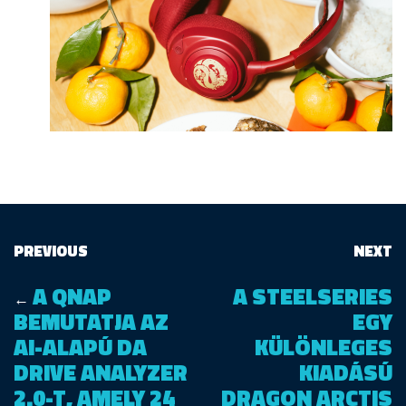
PREVIOUS
NEXT
A QNAP
A STEELSERIES
←
BEMUTATJA AZ
EGY
AI-ALAPÚ DA
KÜLÖNLEGES
DRIVE ANALYZER
KIADÁSÚ
2.0-T, AMELY 24
DRAGON ARCTIS