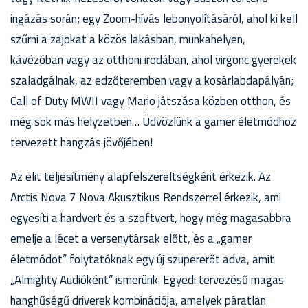
ingázás során; egy Zoom-hívás lebonyolításáról, ahol ki kell
szűrni a zajokat a közös lakásban, munkahelyen,
kávézóban vagy az otthoni irodában, ahol virgonc gyerekek
szaladgálnak, az edzőteremben vagy a kosárlabdapályán;
Call of Duty MWII vagy Mario játszása közben otthon, és
még sok más helyzetben… Üdvözlünk a gamer életmódhoz
tervezett hangzás jövőjében!
Az elit teljesítmény alapfelszereltségként érkezik. Az
Arctis Nova 7 Nova Akusztikus Rendszerrel érkezik, ami
egyesíti a hardvert és a szoftvert, hogy még magasabbra
emelje a lécet a versenytársak előtt, és a „gamer
életmódot” folytatóknak egy új szupererőt adva, amit
„Almighty Audióként” ismerünk. Egyedi tervezésű magas
hanghűségű driverek kombinációja, amelyek páratlan