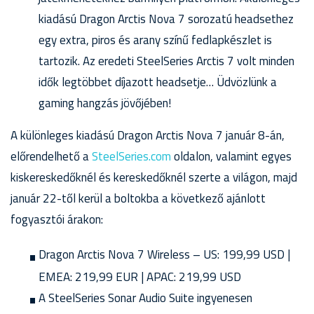
kiadású Dragon Arctis Nova 7 sorozatú headsethez
egy extra, piros és arany színű fedlapkészlet is
tartozik. Az eredeti SteelSeries Arctis 7 volt minden
idők legtöbbet díjazott headsetje… Üdvözlünk a
gaming hangzás jövőjében!
A különleges kiadású Dragon Arctis Nova 7 január 8-án,
előrendelhető a
SteelSeries.com
oldalon, valamint egyes
kiskereskedőknél és kereskedőknél szerte a világon, majd
január 22-től kerül a boltokba a következő ajánlott
fogyasztói árakon:
Dragon Arctis Nova 7 Wireless – US: 199,99 USD |
EMEA: 219,99 EUR | APAC: 219,99 USD
A SteelSeries Sonar Audio Suite ingyenesen