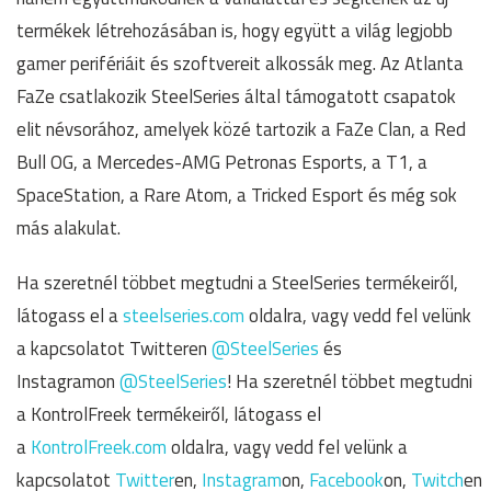
termékek létrehozásában is, hogy együtt a világ legjobb
gamer perifériáit és szoftvereit alkossák meg. Az Atlanta
FaZe csatlakozik SteelSeries által támogatott csapatok
elit névsorához, amelyek közé tartozik a FaZe Clan, a Red
Bull OG, a Mercedes-AMG Petronas Esports, a T1, a
SpaceStation, a Rare Atom, a Tricked Esport és még sok
más alakulat.
Ha szeretnél többet megtudni a SteelSeries termékeiről,
látogass el a
steelseries.com
oldalra, vagy vedd fel velünk
a kapcsolatot Twitteren
@SteelSeries
és
Instagramon
@SteelSeries
! Ha szeretnél többet megtudni
a KontrolFreek termékeiről, látogass el
a
KontrolFreek.com
oldalra, vagy vedd fel velünk a
kapcsolatot
Twitter
en,
Instagram
on,
Facebook
on,
Twitch
en