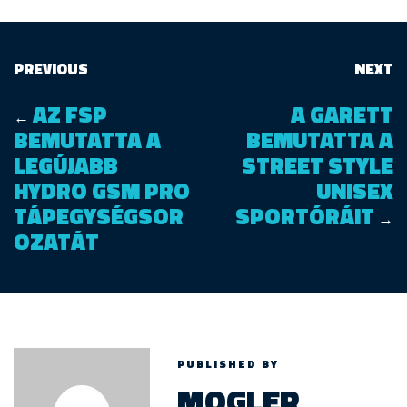
PREVIOUS
NEXT
AZ FSP
A GARETT
←
BEMUTATTA A
BEMUTATTA A
LEGÚJABB
STREET STYLE
HYDRO GSM PRO
UNISEX
TÁPEGYSÉGSOR
SPORTÓRÁIT
→
OZATÁT
PUBLISHED BY
MOGLER