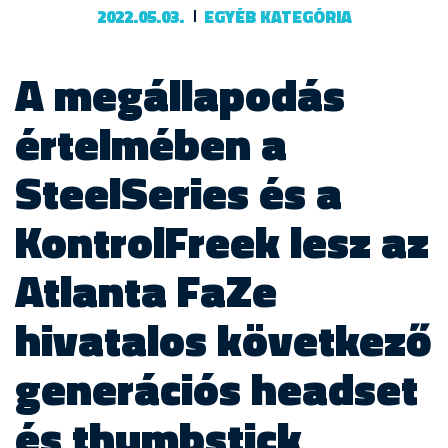
2022.05.03.
EGYÉB KATEGÓRIA
A megállapodás
értelmében a
SteelSeries és a
KontrolFreek lesz az
Atlanta FaZe
hivatalos következő
generációs headset
és thumbstick