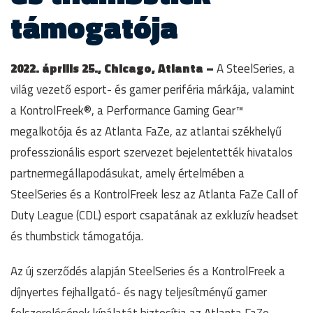
támogatója
2022. április 25.,
Chicago, Atlanta –
A SteelSeries, a
világ vezető esport- és gamer periféria márkája, valamint
a KontrolFreek®, a Performance Gaming Gear™
megalkotója és az Atlanta FaZe, az atlantai székhelyű
professzionális esport szervezet bejelentették hivatalos
partnermegállapodásukat, amely értelmében a
SteelSeries és a KontrolFreek lesz az Atlanta FaZe Call of
Duty League (CDL) esport csapatának az exkluzív headset
és thumbstick támogatója.
Az új szerződés alapján SteelSeries és a KontrolFreek a
díjnyertes fejhallgató- és nagy teljesítményű gamer