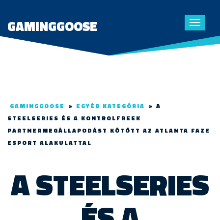
GAMINGGOOSE
Toggle
navigat
GAMINGGOOSE
>
EGYÉB KATEGÓRIA
>
A
STEELSERIES ÉS A KONTROLFREEK
PARTNERMEGÁLLAPODÁST KÖTÖTT AZ ATLANTA FAZE
ESPORT ALAKULATTAL
A STEELSERIES
ÉS A