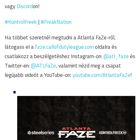
vagy
Discord
on!
#KontrolFreek
|
#FreakNation
Ha többet szeretnél megtudni a Atlanta FaZe-ről,
látogass el a
faze.callofdutyleague.com
oldalra és
csatlakozz a beszélgetéshez Instagram-on:
@atl_faze
és
Twitter-en:
@ATLFaZe
, valamint nézd meg a csapat
legújabb videót a YouTube-on:
youtube.com/AtlantaFaZe
!