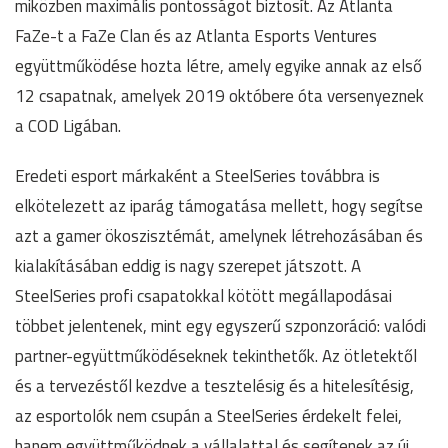
miközben maximális pontosságot biztosít. Az Atlanta
FaZe-t a FaZe Clan és az Atlanta Esports Ventures
együttműködése hozta létre, amely egyike annak az első
12 csapatnak, amelyek 2019 októbere óta versenyeznek
a COD Ligában.
Eredeti esport márkaként a SteelSeries továbbra is
elkötelezett az iparág támogatása mellett, hogy segítse
azt a gamer ökoszisztémát, amelynek létrehozásában és
kialakításában eddig is nagy szerepet játszott. A
SteelSeries profi csapatokkal kötött megállapodásai
többet jelentenek, mint egy egyszerű szponzoráció: valódi
partner-együttműködéseknek tekinthetők. Az ötletektől
és a tervezéstől kezdve a tesztelésig és a hitelesítésig,
az esportolók nem csupán a SteelSeries érdekelt felei,
hanem együttműködnek a vállalattal és segítenek az új