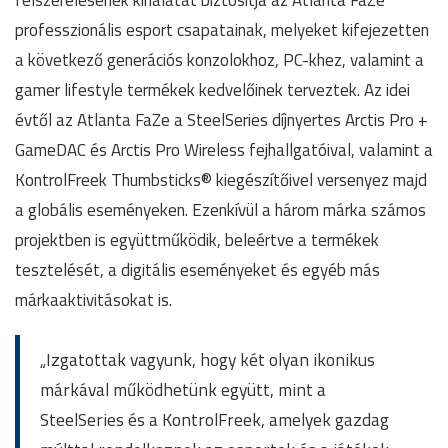
felszerelésének kínálatát biztosítja az Atlanta FaZe
professzionális esport csapatainak, melyeket kifejezetten
a következő generációs konzolokhoz, PC-khez, valamint a
gamer lifestyle termékek kedvelőinek terveztek. Az idei
évtől az Atlanta FaZe a SteelSeries díjnyertes Arctis Pro +
GameDAC és Arctis Pro Wireless fejhallgatóival, valamint a
KontrolFreek Thumbsticks® kiegészítőivel versenyez majd
a globális eseményeken. Ezenkívül a három márka számos
projektben is együttműködik, beleértve a termékek
tesztelését, a digitális eseményeket és egyéb más
márkaaktivitásokat is.
„Izgatottak vagyunk, hogy két olyan ikonikus
márkával működhetünk együtt, mint a
SteelSeries és a KontrolFreek, amelyek gazdag