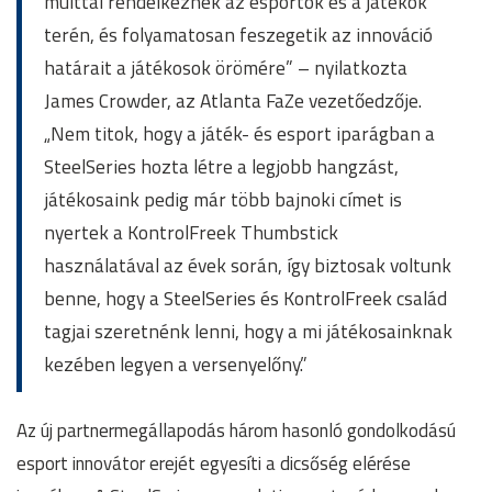
múlttal rendelkeznek az esportok és a játékok
terén, és folyamatosan feszegetik az innováció
határait a játékosok örömére” – nyilatkozta
James Crowder, az Atlanta FaZe vezetőedzője.
„Nem titok, hogy a játék- és esport iparágban a
SteelSeries hozta létre a legjobb hangzást,
játékosaink pedig már több bajnoki címet is
nyertek a KontrolFreek Thumbstick
használatával az évek során, így biztosak voltunk
benne, hogy a SteelSeries és KontrolFreek család
tagjai szeretnénk lenni, hogy a mi játékosainknak
kezében legyen a versenyelőny.”
Az új partnermegállapodás három hasonló gondolkodású
esport innovátor erejét egyesíti a dicsőség elérése