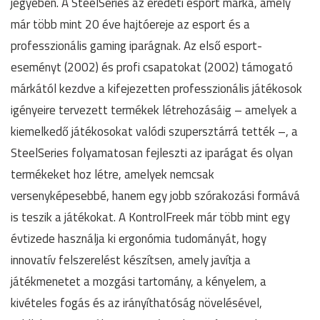
jegyében. A SteelSeries az eredeti esport márka, amely
már több mint 20 éve hajtóereje az esport és a
professzionális gaming iparágnak. Az első esport-
eseményt (2002) és profi csapatokat (2002) támogató
márkától kezdve a kifejezetten professzionális játékosok
igényeire tervezett termékek létrehozásáig – amelyek a
kiemelkedő játékosokat valódi szupersztárrá tették –, a
SteelSeries folyamatosan fejleszti az iparágat és olyan
termékeket hoz létre, amelyek nemcsak
versenyképesebbé, hanem egy jobb szórakozási formává
is teszik a játékokat. A KontrolFreek már több mint egy
évtizede használja ki ergonómia tudományát, hogy
innovatív felszerelést készítsen, amely javítja a
játékmenetet a mozgási tartomány, a kényelem, a
kivételes fogás és az irányíthatóság növelésével,