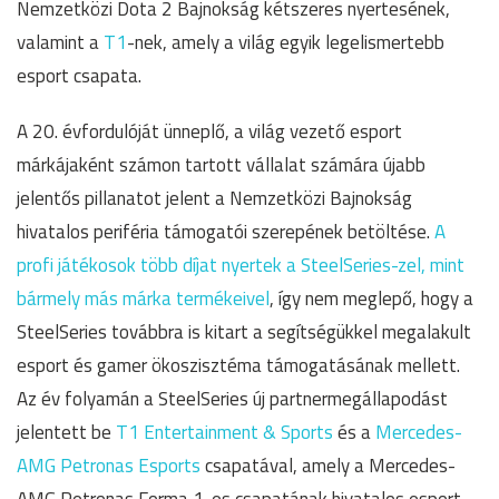
Nemzetközi Dota 2 Bajnokság kétszeres nyertesének,
valamint a
T1
-nek, amely a világ egyik legelismertebb
esport csapata.
A 20. évfordulóját ünneplő, a világ vezető esport
márkájaként számon tartott vállalat számára újabb
jelentős pillanatot jelent a Nemzetközi Bajnokság
hivatalos periféria támogatói szerepének betöltése.
A
profi játékosok több díjat nyertek a SteelSeries-zel, mint
bármely más márka termékeivel
, így nem meglepő, hogy a
SteelSeries továbbra is kitart a segítségükkel megalakult
esport és gamer ökoszisztéma támogatásának mellett.
Az év folyamán a SteelSeries új partnermegállapodást
jelentett be
T1 Entertainment & Sports
és a
Mercedes-
AMG Petronas Esports
csapatával, amely a Mercedes-