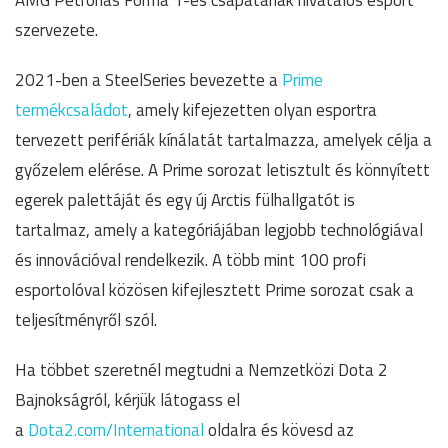
AMG Petronas Forma 1-es csapatának hivatalos esport
szervezete.
2021-ben a SteelSeries bevezette a
Prime
termékcsaládot
, amely kifejezetten olyan esportra
tervezett perifériák kínálatát tartalmazza, amelyek célja a
győzelem elérése. A Prime sorozat letisztult és könnyített
egerek palettáját és egy új Arctis fülhallgatót is
tartalmaz, amely a kategóriájában legjobb technológiával
és innovációval rendelkezik. A több mint 100 profi
esportolóval közösen kifejlesztett Prime sorozat csak a
teljesítményről szól.
Ha többet szeretnél megtudni a Nemzetközi Dota 2
Bajnokságról, kérjük látogass el
a
Dota2.com/International
oldalra és kövesd az