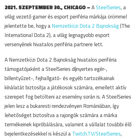
2021. SZEPTEMBER 30., CHICAGO –
A
SteelSeries
, a
világ vezető gamer és esport periféria márkája örömmel
jelentette be, hogy a
Nemzetközi Dota 2 Bajnokság
(The
International Dota 2), a világ legnagyobb esport
versenyének hivatalos periféria partnere lett.
A Nemzetközi Dota 2 Bajnokság hivatalos periféria
támogatójaként a SteelSeries díjnyertes egér-,
billentyűzet-, fejhallgató- és egyéb tartozékainak
kínálatát biztosítja a játékosok számára, emellett aktív
szerepet fog betölteni az esemény során is. A SteelSeries
jelen lesz a bukaresti rendezvényen Romániában, így
lehetőséget biztosítva a rajongók számára a márka
termékeinek kipróbálására, valamint a vállalat további élő
bejelentkezésekkel is készül a
Twitch.TV/SteelSeries
,