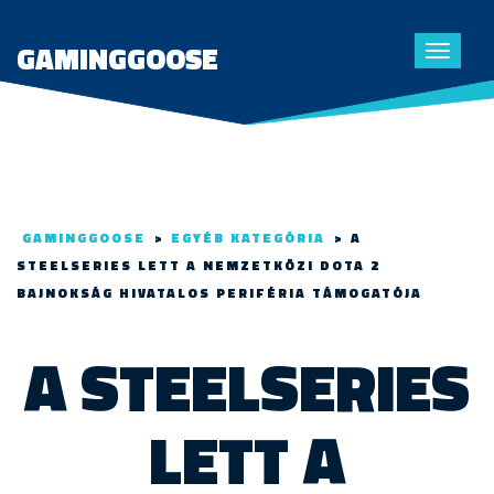
GAMINGGOOSE
Toggle
navigat
GAMINGGOOSE
>
EGYÉB KATEGÓRIA
>
A
STEELSERIES LETT A NEMZETKÖZI DOTA 2
BAJNOKSÁG HIVATALOS PERIFÉRIA TÁMOGATÓJA
A STEELSERIES
LETT A