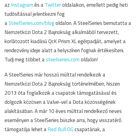
az
Instagram
és a
Twitter
oldalaikon, emellett pedig heti
tudósítással jelentkezni fog
a
SteelSeries.com/blog
oldalon. A SteelSeries bemutatta a
Nemzetközi Dota 2 Bajnokság alkalmából tervezett,
korlátozott kiadású QcK Prism XL egérpadját, amelyet a
rendezvény ideje alatt a helyszínen fognak értékesíteni.
Tudj meg többet a
steelseries.com
oldalon!
A SteelSeries már hosszú múlttal rendelkezik a
Nemzetközi Dota 2 Bajnokság történelmében, hiszen
2013 óta foglalkozik a csapatok támogatásával és
dolgozik közösen a Valve-vel a Dota közösségének
alakításában. A már 10 éves múlttal rendelkező neves
eseményen a SteelSeries büszke arra, hogy visszatérő
támogatója lehet a
Red Bull OG
csapatának, a