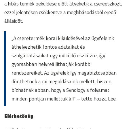
a hibás termék beküldése előtt átvehetik a csereeszközt,
ezzel jelentősen csökkentve a meghibásodásból eredő
állásidőt.
„A cseretermék korai kiküldésével az ügyfeleink
áthelyezhetik fontos adataikat és
szolgáltatásaikat egy működő eszközre, így
gyorsabban helyreállíthatják korábbi
rendszereiket. Az ügyfelek így magabiztosabban
dönthetnek a mi megoldásaink mellett, hiszen
bízhatnak abban, hogy a Synology a folyamat
minden pontján mellettük áll” – tette hozzá Lee.
Elérhetőség