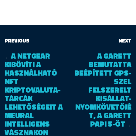
PREVIOUS
NEXT
A NETGEAR
A GARETT
←
KIBŐVÍTI A
BEMUTATTA
HASZNÁLHATÓ
BEÉPÍTETT GPS-
NFT
SZEL
KRIPTOVALUTA-
FELSZERELT
TÁRCÁK
KISÁLLAT-
LEHETŐSÉGEIT A
NYOMKÖVETŐJÉ
MEURAL
T, A GARETT
INTELLIGENS
PAPI 5-ÖT
→
VÁSZNAKON