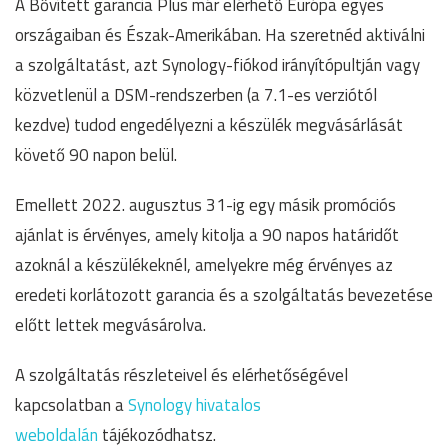
A Bővített garancia Plus már elérhető Európa egyes
országaiban és Észak-Amerikában. Ha szeretnéd aktiválni
a szolgáltatást, azt Synology-fiókod irányítópultján vagy
közvetlenül a DSM-rendszerben (a 7.1-es verziótól
kezdve) tudod engedélyezni a készülék megvásárlását
követő 90 napon belül.
Emellett 2022. augusztus 31-ig egy másik promóciós
ajánlat is érvényes, amely kitolja a 90 napos határidőt
azoknál a készülékeknél, amelyekre még érvényes az
eredeti korlátozott garancia és a szolgáltatás bevezetése
előtt lettek megvásárolva.
A szolgáltatás részleteivel és elérhetőségével
kapcsolatban a
Synology hivatalos
weboldalán
tájékozódhatsz.