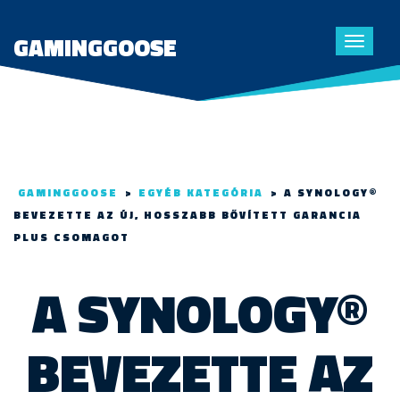
GAMINGGOOSE
Toggle
navigat
GAMINGGOOSE
>
EGYÉB KATEGÓRIA
>
A SYNOLOGY®
BEVEZETTE AZ ÚJ, HOSSZABB BŐVÍTETT GARANCIA
PLUS CSOMAGOT
A SYNOLOGY®
BEVEZETTE AZ