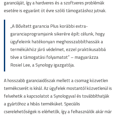
garanciáját, így a hardveres és a szoftveres problémák
esetére is egyaránt öt évre szóló támogatáshoz jutnak.
„A Bővített garancia Plus korábbi extra-
garanciaprogramjaink sikerére épít: célunk, hogy
ügyfeleink hatékonyan meghosszabbíthassák a
termékükhöz járó védelmet, ezzel praktikusabbá
téve a támogatási folyamatot” – magyarázza
Rosiel Lee, a Synology igazgatója.
A hosszabb garanciaidőszak mellett a csomag közvetlen
termékcserét is kínál. Az ügyfelek mostantól közvetlenül is
felvehetik a kapcsolatot a Synologyval és továbbíthatják
a gyártóhoz a hibás terméküket. Speciális
cserelehetőségek is elérhetők, így a felhasználók akár már