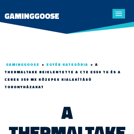
GAMINGGOOSE
Toggle
navigat
GAMINGGOOSE
>
EGYÉB KATEGÓRIA
>
A
THERMALTAKE BEJELENTETTE A CTE E550 TG ÉS A
CERES 350 MX KÖZEPES KIALAKÍTÁSÚ
TORONYHÁZAKAT
A
THERMALTAKE