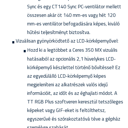
Sync és egy CT140 Sync PC-ventilátor mellett
összesen akár öt 140 mm-es vagy hét 120
mm-es ventilátor befogadására képes, kiváló
hűtési teljesítményt biztosítva.
Vizuálisan gyönyörködtető az LCD-körképernyővel:
Hozd ki a legtöbbet a Ceres 350 MX vizuális
hatásaiból az opcionális 2,1 hüvelykes LCD-
körképernyő készlettel történő bővítéssel! Ez
az egyedülálló LCD-körképernyő képes
megjeleníteni az alkatrészek valós idejű
információit, az időt és az éghajlati módot. A
TT RGB Plus szoftveren keresztül tetszőleges
képeket vagy GIF-eket is feltölthetsz,
egyszerűvé és szórakoztatóvá téve a gépház
személyre szabását.