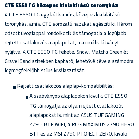
CTE E550 TG közepes kialakítású toronyház
A CTE E550 TG egy kétkamrás, közepes kialakítású
toronyház, ami a CTE sorozatú házakat egészíti ki. Három
edzett üveglappal rendelkezik és támogatja a legújabb
rejtett csatlakozós alaplapokat, maximális látványt
nyújtva. A CTE E550 TG fekete, Snow, Matcha Green és
Gravel Sand színekben kapható, lehetővé téve a számodra
legmegfelelőbb stílus kiválasztását.
Rejtett csatlakozós alaplap-kompatibilitás:
A szabványos alaplapokon kívül a CTE E550
TG támogatja az olyan rejtett csatlakozós
alaplapokat is, mint az ASUS TUF GAMING
Z790-BTF WIFI, a ROG MAXIMUS Z790 HERO
BTF és az MSI Z790 PROJECT ZERO, kiváló