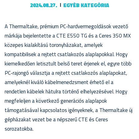
2024.08.27.
EGYÉB KATEGÓRIA
A Thermaltake, prémium PC-hardvermegoldások vezető
márkája bejelentette a CTE E550 TG és a Ceres 350 MX
közepes kialakítású toronyházakat, amelyek
kompatibilisek a rejtett csatlakozós alaplapokkal. Hogy
kiemelkedően letisztult belső teret érjenek el, egyre több
PC-rajongó választja a rejtett csatlakozós alaplapokat,
amelyeknél kiváló kábelmenedzsment érhető el a
rendetlen kábelek hátulra történő elhelyezésével. Hogy
megfeleljen a következő generációs alaplapok
támogatásával kapcsolatos igényeknek, a Thermaltake új
gépházakat vezet be a népszerű CTE és Ceres
sorozatokba.