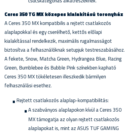
csúcskategóriás alkatrészeknek.
Ceres 350 TG MX közepes kialakítású toronyház
A Ceres 350 MX kompatibilis a rejtett csatlakozós
alaplapokkal és egy cserélhető, kettős előlapi
kialakítással rendelkezik, maximális rugalmasságot
biztosítva a felhasználóknak setupjuk testreszabásához.
A fekete, Snow, Matcha Green, Hydrangea Blue, Racing
Green, Bumblebee és Bubble Pink színekben kapható
Ceres 350 MX tökéletesen illeszkedik bármilyen
felhasználási esethez.
Rejtett csatlakozós alaplap-kompatibilitás:
A szabványos alaplapokon kívül a Ceres 350
MX támogatja az olyan rejtett csatlakozós
alaplapokat is, mint az ASUS TUF GAMING