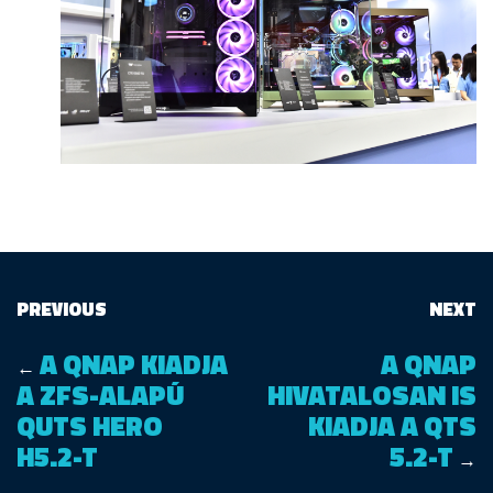
PREVIOUS
NEXT
A QNAP KIADJA
A QNAP
←
A ZFS-ALAPÚ
HIVATALOSAN IS
QUTS HERO
KIADJA A QTS
H5.2-T
5.2-T
→