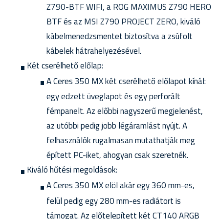
Z790-BTF WIFI, a ROG MAXIMUS Z790 HERO
BTF és az MSI Z790 PROJECT ZERO, kiváló
kábelmenedzsmentet biztosítva a zsúfolt
kábelek hátrahelyezésével.
Két cserélhető előlap:
A Ceres 350 MX két cserélhető előlapot kínál:
egy edzett üveglapot és egy perforált
fémpanelt. Az előbbi nagyszerű megjelenést,
az utóbbi pedig jobb légáramlást nyújt. A
felhasználók rugalmasan mutathatják meg
épített PC-iket, ahogyan csak szeretnék.
Kiváló hűtési megoldások:
A Ceres 350 MX elöl akár egy 360 mm-es,
felül pedig egy 280 mm-es radiátort is
támogat. Az előtelepített két CT140 ARGB