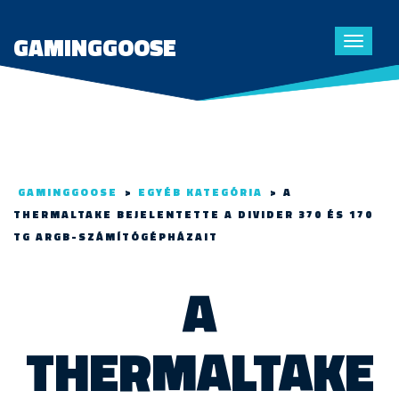
GAMINGGOOSE
Toggle
navigat
GAMINGGOOSE
>
EGYÉB KATEGÓRIA
>
A
THERMALTAKE BEJELENTETTE A DIVIDER 370 ÉS 170
TG ARGB-SZÁMÍTÓGÉPHÁZAIT
A
THERMALTAKE