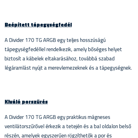
Beépített tápegységfedél
A Divider 170 TG ARGB egy teljes hosszúságú
tápegységfedéllel rendelkezik, amely bőséges helyet
biztosít a kábelek eltakarásához, továbbá szabad
légáramlást nyújt a merevlemezeknek és a tápegységnek.
Kiváló porszűrés
A Divider 170 TG ARGB egy praktikus mágneses
ventilátorszűrővel érkezik a tetején és a bal oldalon belső
részén, amelyek egyszerűen rögzíthetők a por és