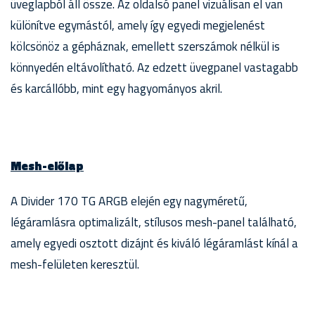
üveglapból áll össze. Az oldalsó panel vizuálisan el van
különítve egymástól, amely így egyedi megjelenést
kölcsönöz a gépháznak, emellett szerszámok nélkül is
könnyedén eltávolítható. Az edzett üvegpanel vastagabb
és karcállóbb, mint egy hagyományos akril.
Mesh-előlap
A Divider 170 TG ARGB elején egy nagyméretű,
légáramlásra optimalizált, stílusos mesh-panel található,
amely egyedi osztott dizájnt és kiváló légáramlást kínál a
mesh-felületen keresztül.