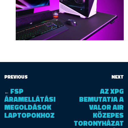
PREVIOUS
NEXT
FSP
AZ XPG
←
ÁRAMELLÁTÁSI
BEMUTATJA A
MEGOLDÁSOK
VALOR AIR
LAPTOPOKHOZ
KÖZEPES
TORONYHÁZAT