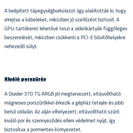
A beépített tápegységburkolatot úgy alakították ki, hogy
elrejtse a kábeleket, miközben jó szellőzést biztosít. A
GPU-tartókeret lehetővé teszi a videókártyák függőleges
beszerelését, miközben csökkenti a PCI-E bővítőhelyekre
nehezedő súlyt.
Kiváló porszűrés
A Divider 370 TG ARGB jól megtervezett, eltávolítható
mágneses porszűrőkkel érkezik a gépház tetején és jobb
belső oldalán. Az alján elhelyezett, eltávolítható szűrő
kiváló por és szennyeződés elleni védelmet nyújt, így
biztosítva a pormentes környezetet.