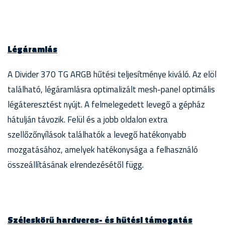
Légáramlás
A Divider 370 TG ARGB hűtési teljesítménye kiváló. Az elöl
található, légáramlásra optimalizált mesh-panel optimális
légáteresztést nyújt. A felmelegedett levegő a gépház
hátulján távozik. Felül és a jobb oldalon extra
szellőzőnyílások találhatók a levegő hatékonyabb
mozgatásához, amelyek hatékonysága a felhasználó
összeállításának elrendezésétől függ.
Széleskörű hardveres- és hűtési támogatás