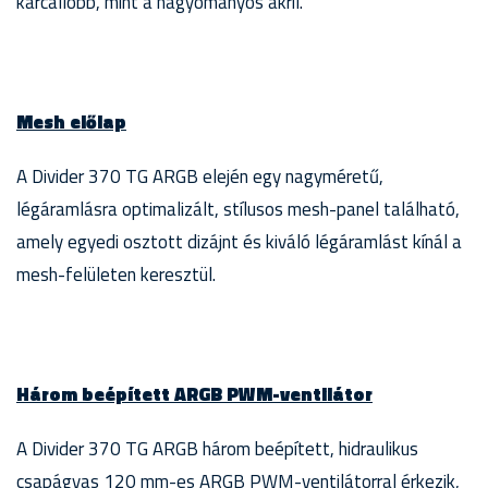
karcállóbb, mint a hagyományos akril.
Mesh előlap
A Divider 370 TG ARGB elején egy nagyméretű,
légáramlásra optimalizált, stílusos mesh-panel található,
amely egyedi osztott dizájnt és kiváló légáramlást kínál a
mesh-felületen keresztül.
Három beépített ARGB PWM-ventilátor
A Divider 370 TG ARGB három beépített, hidraulikus
csapágyas 120 mm-es ARGB PWM-ventilátorral érkezik,