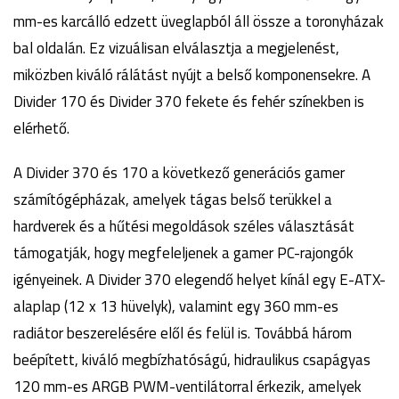
mm-es karcálló edzett üveglapból áll össze a toronyházak
bal oldalán. Ez vizuálisan elválasztja a megjelenést,
miközben kiváló rálátást nyújt a belső komponensekre. A
Divider 170 és Divider 370 fekete és fehér színekben is
elérhető.
A Divider 370 és 170 a következő generációs gamer
számítógépházak, amelyek tágas belső terükkel a
hardverek és a hűtési megoldások széles választását
támogatják, hogy megfeleljenek a gamer PC-rajongók
igényeinek. A Divider 370 elegendő helyet kínál egy E-ATX-
alaplap (12 x 13 hüvelyk), valamint egy 360 mm-es
radiátor beszerelésére elől és felül is. Továbbá három
beépített, kiváló megbízhatóságú, hidraulikus csapágyas
120 mm-es ARGB PWM-ventilátorral érkezik, amelyek