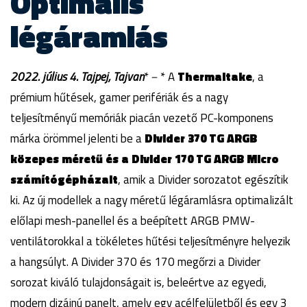
Optimális
légáramlás
2022. július 4. Tajpej, Tajvan
*－* A
Thermaltake
, a
prémium hűtések, gamer perifériák és a nagy
teljesítményű memóriák piacán vezető PC-komponens
márka örömmel jelenti be a
Divider 370 TG ARGB
közepes méretű és a Divider 170 TG ARGB Micro
számítógépházait
, amik a Divider sorozatot egészítik
ki. Az új modellek a nagy méretű légáramlásra optimalizált
előlapi mesh-panellel és a beépített ARGB PMW-
ventilátorokkal a tökéletes hűtési teljesítményre helyezik
a hangsúlyt. A Divider 370 és 170 megőrzi a Divider
sorozat kiváló tulajdonságait is, beleértve az egyedi,
modern dizájnú panelt, amely egy acélfelületből és egy 3