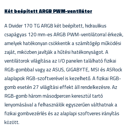
Két beépített ARGB PWM-ventilátor
A Divider 170 TG ARGB két beépített, hidraulikus
csapágyas 120 mm-es ARGB PWM-ventilátorral érkezik,
amelyek hatékonyan csökkentik a számítógép működési
zaját, miközben javítják a hűtési hatékonyságot. A
ventilátorok világítása az I/O panelen található fizikai
RGB-gombbal vagy az ASUS, GIGABYTE, MSI és ASRock
alaplapok RGB-szoftverével is kezelhető. A fizikai RGB-
gomb esetén 27 világítási effekt áll rendelkezésre. Az
RGB-gomb három másodpercen keresztül tartó
lenyomásával a felhasználók egyszerűen válthatnak a
fizikai gombvezérlés és az alaplapi szoftveres irányítás
között.