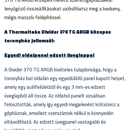
370 TG ARGB közepes méretű számítógépházakkal
lenyűgöző összeállításokat valósíthatsz meg a keskeny,
mégis masszív felépítéssel.
A Thermaltake Divider 370 TG ARGB közepes
toronyház jellemzői:
Egyedi oldalpanel edzett üveglappal
A Divider 370 TG ARGB kivételes tulajdonsága, hogy a
toronyház bal oldalán egy egyedülálló panel kapott helyet,
amely egy acélfelületből és egy 3 mm-es edzett
üveglapból áll össze. Az oldalsó panelt vizuálisan
felosztották, amely így egyedi megjelenést kölcsönöz a
gépháznak, emellett szerszámok nélkül is könnyedén
eltávolítható. Az edzett üvegpanel vastagabb és