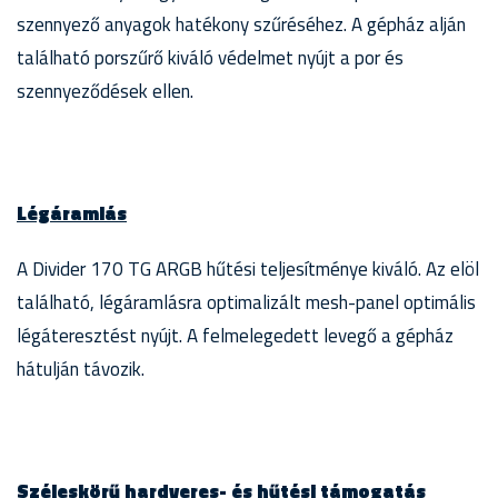
szennyező anyagok hatékony szűréséhez. A gépház alján
található porszűrő kiváló védelmet nyújt a por és
szennyeződések ellen.
Légáramlás
A Divider 170 TG ARGB hűtési teljesítménye kiváló. Az elöl
található, légáramlásra optimalizált mesh-panel optimális
légáteresztést nyújt. A felmelegedett levegő a gépház
hátulján távozik.
Széleskörű hardveres- és hűtési támogatás