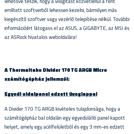
lehetővé teszik, hogy a világítást közvetlenül a fent
említett szoftverből lehessen kezelni, bármilyen más
kiegészítő szoftver vagy vezérlő telepítése nélkül. További
információért látogass el az ASUS, a GIGABYTE, az MSI és
az ASRock hivatalos weboldalára!
A Thermaltake Divider 170 TG ARGB Micro
számítógépház jellemzői:
Egyedi oldalpanel edzett üveglappal
A Divider 170 TG ARGB kivételes tulajdonsága, hogy a
számítógépház bal oldalán egy egyedülálló panel kapott
helyet, amely egy acélfelületből és egy 3 mm-es edzett