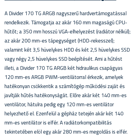
A Divider 170 TG ARGB nagyszerű hardvertámogatással
rendelkezik. Támogatja az akár 160 mm magaságú CPU-
hűtőt; a 350 mm hosszú VGA-elhelyezést (radiátor nélkül);
az akár 200 mm-es tápegységet (HDD-rekesszel);
valamint két 3,5 hüvelykes HDD és két 2,5 hüvelykes SSD
vagy négy 2,5 hüvelykes SSD beépítését. Ami a hűtést
illeti, a Divider 170 TG ARGB két hidraulikus csapágyas
120 mm-es ARGB PWM-ventilátorral érkezik, amelyek
hatékonyan csökkentik a számítógép működési zaját és
javítják hűtés hatékonyságát. Előre akár két 140 mm-es
ventilátor, hátulra pedig egy 120 mm-es ventilátor
helyezhető el. Ezenfelül a gépház tetején akár két 140
mm-es ventilátor is elfér. A radiátorkompatibilitás
tekintetében elöl egy akár 280 mm-es megoldás is elfér.