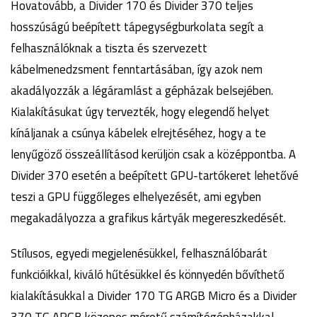
Hovatovább, a Divider 170 és Divider 370 teljes
hosszúságú beépített tápegységburkolata segít a
felhasználóknak a tiszta és szervezett
kábelmenedzsment fenntartásában, így azok nem
akadályozzák a légáramlást a gépházak belsejében.
Kialakításukat úgy tervezték, hogy elegendő helyet
kínáljanak a csúnya kábelek elrejtéséhez, hogy a te
lenyűgöző összeállításod kerüljön csak a középpontba. A
Divider 370 esetén a beépített GPU-tartókeret lehetővé
teszi a GPU függőleges elhelyezését, ami egyben
megakadályozza a grafikus kártyák megereszkedését.
Stílusos, egyedi megjelenésükkel, felhasználóbarát
funkcióikkal, kiváló hűtésükkel és könnyedén bővíthető
kialakításukkal a Divider 170 TG ARGB Micro és a Divider