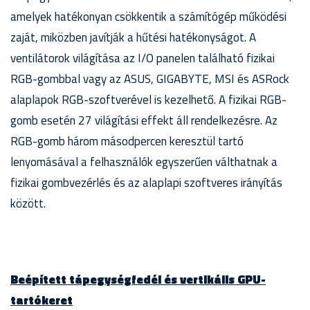
amelyek hatékonyan csökkentik a számítógép működési
zaját, miközben javítják a hűtési hatékonyságot. A
ventilátorok világítása az I/O panelen található fizikai
RGB-gombbal vagy az ASUS, GIGABYTE, MSI és ASRock
alaplapok RGB-szoftverével is kezelhető. A fizikai RGB-
gomb esetén 27 világítási effekt áll rendelkezésre. Az
RGB-gomb három másodpercen keresztül tartó
lenyomásával a felhasználók egyszerűen válthatnak a
fizikai gombvezérlés és az alaplapi szoftveres irányítás
között.
Beépített tápegységfedél és vertikális GPU-
tartókeret