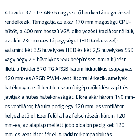
A Divider 370 TG ARGB nagyszerű hardvertámogatással
rendelkezik. Támogatja az akár 170 mm magaságú CPU-
hűtőt; a 400 mm hosszú VGA-elhelyezést (radiátor nélkül);
az akár 230 mm-es tápegységet (HDD-rekesszel);
valamint két 3,5 hüvelykes HDD és két 2,5 hüvelykes SSD
vagy négy 2,5 hüvelykes SSD beépítését. Ami a hűtést
illeti, a Divider 370 TG ARGB három hidraulikus csapágyas
120 mm-es ARGB PWM-ventilátorral érkezik, amelyek
hatékonyan csökkentik a számítógép működési zaját és
javítják a hűtés hatékonyságát. Előre akár három 140 mm-
es ventilátor, hátulra pedig egy 120 mm-es ventilátor
helyezhető el. Ezenfelül a ház felső részén három 120
mm-es, az alaplap mellett jobb oldalon pedig két 120
mm-es ventilátor fér el. A radiátorkompatibilitás