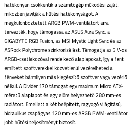
hatékonyan csökkentik a számítógép működési zaját,
miközben javítják a hűtési hatékonyságot. A
megkülönböztetett ARGB PWM-ventilátort arra
tervezték, hogy támogassa az ASUS Aura Sync, a
GIGABYTE RGB Fusion, az MSI Mystic Light Sync és az
ASRock Polychrome szinkronizálást. Támogatja az 5 V-os
ARGB-csatlakozóval rendelkező alaplapokat, így a fent
említett szoftverekkel közvetlenül vezérelheted a
fényeket bármilyen más kiegészítő szoftver vagy vezérlő
nélkül. A Divider 170 támogat egy maximum Micro ATX-
méretű alaplapot és egy előre helyezhető 280 mm-es
radiátort. Emellett a két beépített, ragyogó világítású,
hidraulikus csapágyas 120 mm-es ARGB PWM-ventilátor
jobb hűtési teljesítményt biztosít.