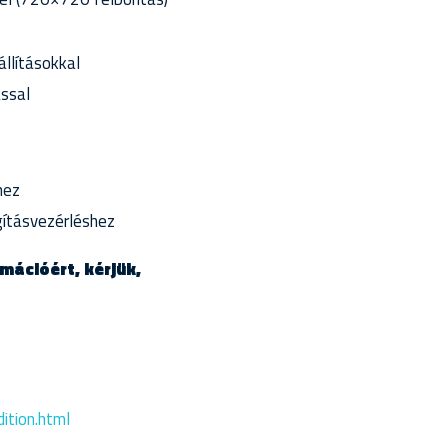
állításokkal
ssal
hez
gításvezérléshez
mációért, kérjük,
ition.html