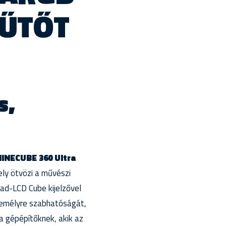
HŰTŐT
s,
INECUBE 360 Ultra
ly ötvözi a művészi
uad-LCD Cube kijelzővel
 személyre szabhatóságát,
a gépépítőknek, akik az