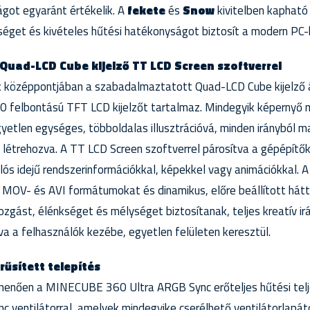
ágot egyaránt értékelik. A
fekete
és
Snow
kivitelben kaphat
ységet és kivételes hűtési hatékonyságot biztosít a modern PC-
uad-LCD Cube kijelző TT LCD Screen szoftverrel
középpontjában a szabadalmaztatott Quad-LCD Cube kijelző ál
 felbontású TFT LCD kijelzőt tartalmaz. Mindegyik képernyő 
yetlen egységes, többoldalas illusztrációvá, minden irányból 
 létrehozva. A TT LCD Screen szoftverrel párosítva a gépépítő
ós idejű rendszerinformációkkal, képekkel vagy animációkkal. 
 MOV- és AVI formátumokat és dinamikus, előre beállított hát
gást, élénkséget és mélységet biztosítanak, teljes kreatív irá
a a felhasználók kezébe, egyetlen felületen keresztül.
rűsített telepítés
lmenően a MINECUBE 360 Ultra ARGB Sync erőteljes hűtési telj
entilátorral, amelyek mindegyike cserélhető ventilátorlapáto