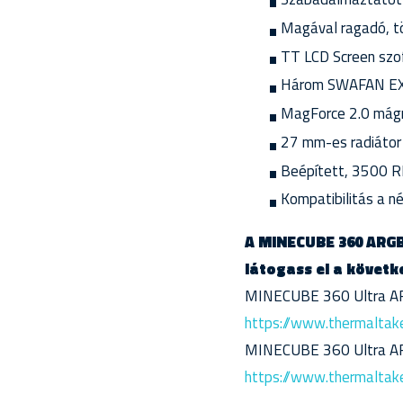
Magával ragadó, 
TT LCD Screen szoft
Három SWAFAN EX12
MagForce 2.0 mágne
27 mm-es radiátor 
Beépített, 3500 R
Kompatibilitás a n
A MINECUBE 360 ARGB 
látogass el a követk
MINECUBE 360 Ultra AR
https://www.thermaltake
MINECUBE 360 Ultra ARG
https://www.thermaltake