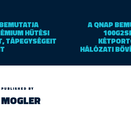
! BEMUTATJA
A QNAP BEMU
RÉMIUM HŰTÉSI
100G2SF
, TÁPEGYSÉGEIT
KÉTPORTO
IT
HÁLÓZATI BŐV
PUBLISHED BY
MOGLER