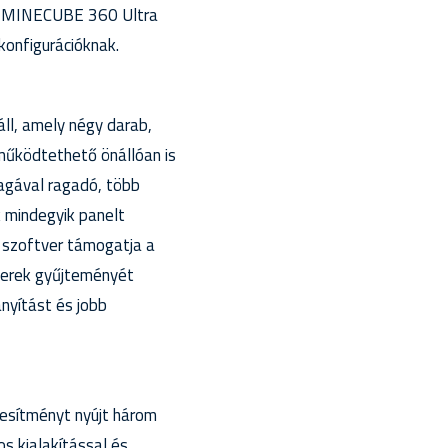
ó MINECUBE 360 Ultra
konfigurációknak.
l, amely négy darab,
működtethető önállóan is
magával ragadó, több
k mindegyik panelt
A szoftver támogatja a
terek gyűjteményét
nyítást és jobb
esítményt nyújt három
s kialakítással és