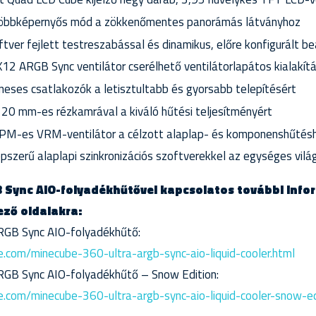
többképernyős mód a zökkenőmentes panorámás látványhoz
ver fejlett testreszabással és dinamikus, előre konfigurált be
 ARGB Sync ventilátor cserélhető ventilátorlapátos kialakítá
ses csatlakozók a letisztultabb és gyorsabb telepítésért
20 mm-es rézkamrával a kiváló hűtési teljesítményért
PM-es VRM-ventilátor a célzott alaplap- és komponenshűtés
épszerű alaplapi szinkronizációs szoftverekkel az egységes vilá
Sync AIO-folyadékhűtővel kapcsolatos további infor
ező oldalakra:
GB Sync AIO-folyadékhűtő:
.com/minecube-360-ultra-argb-sync-aio-liquid-cooler.html
B Sync AIO-folyadékhűtő – Snow Edition:
.com/minecube-360-ultra-argb-sync-aio-liquid-cooler-snow-ed