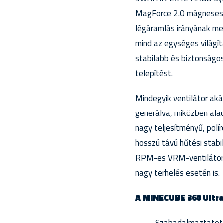
MagForce 2.0 mágneses c
légáramlás irányának meg
mind az egységes világí
stabilabb és biztonságo
telepítést.
Mindegyik ventilátor a
generálva, miközben ala
nagy teljesítményű, pol
hosszú távú hűtési stabil
RPM-es VRM-ventilátor c
nagy terhelés esetén is.
A MINECUBE 360 Ultr
Szabadalmaztatott