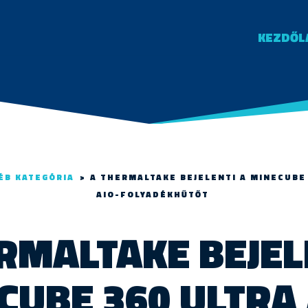
KEZDŐL
ÉB KATEGÓRIA
>
A THERMALTAKE BEJELENTI A MINECUBE
AIO-FOLYADÉKHŰTŐT
RMALTAKE BEJEL
CUBE 360 ULTRA