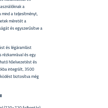
használóknak a
 mind a teljesítményt,
letek méretét a
ságát és egyszerűsítve a
ást és légáramlást
es rézkamrával és egy
zható hőelvezetést és
okkba integrált, 3500
űködést biztosítva még
i
el (720×720 felbontás)