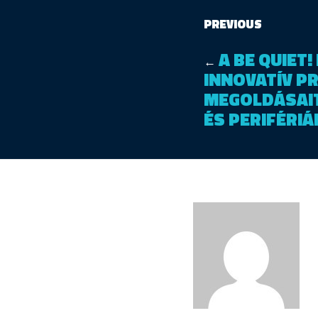
PREVIOUS
A BE QUIET
←
INNOVATÍV P
MEGOLDÁSAIT
ÉS PERIFÉRIÁ