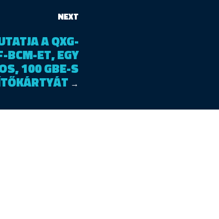
NEXT
TATJA A QXG-
-BCM-ET, EGY
S, 100 GBE-S
ÍTŐKÁRTYÁT
→