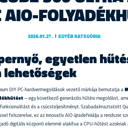
 AIO-FOLYADÉK
2026.01.27.
EGYÉB KATEGÓRIA
ernyő, egyetlen hűté
n lehetőségek
émium DIY PC-hardvermegoldások vezető márkája bemutatja a
M
dékhűtést
– egy következő generációs hűtési megoldást, ame
ns funkcionalitást és a csúcsteljesítményt. Szabadalmaztatott Q
ssel felszerelve, ez az innovatív AIO újradefiniálja a rendszer
gadó digitális központi elemmé alakítva a CPU-hűtést azoknak 