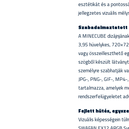
esztétikát és a pontoss
jellegzetes vizuális mél
Szabadalmaztatott Q
A MINECUBE dizájnjának 
3,95 hüvelykes, 720×720
vagy összeilleszthető eg
szögből készült látványt
személyre szabhatják val
JPG-, PNG-, GIF-, MP4-,
tartalmazza, amelyek moz
rendszerfelügyeletet adv
Fejlett hűtés, egysze
Vizuális képességein tú
SWAFAN EX12 ARGB Sync v