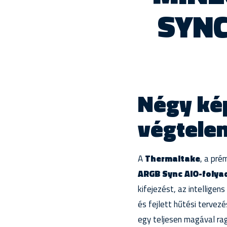
SYNC
Négy kép
végtele
A
Thermaltake
, a pr
ARGB Sync AIO-folya
kifejezést, az intellige
és fejlett hűtési tervezé
egy teljesen magával ra