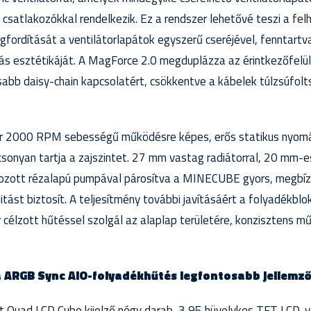
satlakozókkal rendelkezik. Ez a rendszer lehetővé teszi a fel
fordítását a ventilátorlapátok egyszerű cseréjével, fenntartva
tás esztétikáját. A MagForce 2.0 megduplázza az érintkezőfelü
sabb daisy-chain kapcsolatért, csökkentve a kábelek túlzsúfolt
kár 2000 RPM sebességű működésre képes, erős statikus nyom
csonyan tartja a zajszintet. 27 mm vastag radiátorral, 20 mm-
írozott rézalapú pumpával párosítva a MINECUBE gyors, megbí
itást biztosít. A teljesítmény további javításáért a folyadékbl
élzott hűtéssel szolgál az alaplap területére, konzisztens m
a ARGB Sync AIO-folyadékhűtés legfontosabb jellemző
 Quad LCD Cube kijelző négy darab, 3,95 hüvelykes TFT LCD-v