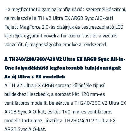
Ha megfizethető gaming konfigurációt szeretnél készíteni,
ne mulaszd el a TH V2 Ultra EX ARGB Sync AIO-kat!
Fejlett MagForce 2.0-ás dizájnjuk és testreszabható LCD
kijelzőjük egyaránt növeli a funkcionalitást és a vizuális
vonzerőt, új magasságokba emelve a rendszered.
A TH240/280/360/420 V2 Ultra EX ARGB Sync All-In-
One folyadékhűtő legfontosabb tulajdonságai:
Az új Ultra + EX modellek
A TH V2 Ultra EX ARGB sorozat különféle típusú
buildekhez illeszkedik; a sorozat két 120 mm-es
ventilátoros modellt, beleértve a TH240/360 V2 Ultra EX
ARGB Sync AIO-kat, és két 140 mm-es ventilátoros
modellt tartalmaz, köztük a TH280/420 V2 Ultra EX
ARGB Sync AIO-kat.