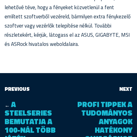
lehetővé téve, hogy a fényeket közvetlenül a fent
említett szoftverből vezéreld, bármilyen extra fénykezelő
szoftver vagy vezérlők telepítése nélkül. További
részletekért, kérjük, látogass el az ASUS, GIGABYTE, MSI
és ASRock hivatalos weboldalaira.
PREVIOUS
NEXT
A
PROFI TIPPEK A
←
STEELSERIES
TUDOMÁNYOS
BEMUTATJA A
ANYAGOK
100-NÁL TÖBB
HATÉKONY