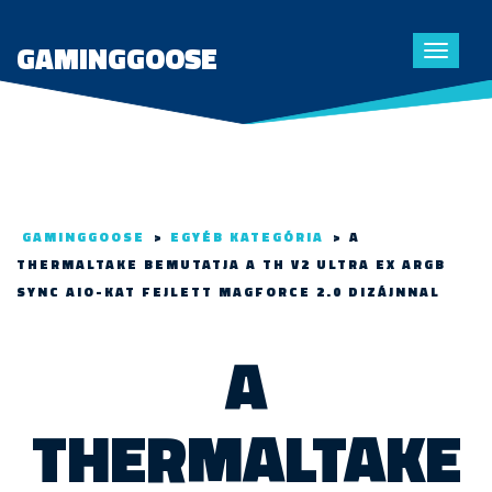
GAMINGGOOSE
Toggle
navigat
GAMINGGOOSE
>
EGYÉB KATEGÓRIA
>
A
THERMALTAKE BEMUTATJA A TH V2 ULTRA EX ARGB
SYNC AIO-KAT FEJLETT MAGFORCE 2.0 DIZÁJNNAL
A
THERMALTAKE