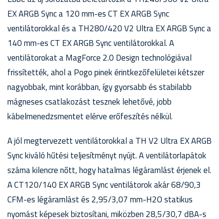
EX ARGB Sync a 120 mm-es CT EX ARGB Sync
ventilátorokkal és a TH280/420 V2 Ultra EX ARGB Sync a
140 mm-es CT EX ARGB Sync ventilátorokkal. A
ventilátorokat a MagForce 2.0 Design technológiával
frissítették, ahol a Pogo pinek érintkezőfelületei kétszer
nagyobbak, mint korábban, így gyorsabb és stabilabb
mágneses csatlakozást tesznek lehetővé, jobb
kábelmenedzsmentet elérve erőfeszítés nélkül.
A jól megtervezett ventilátorokkal a TH V2 Ultra EX ARGB
Sync kiváló hűtési teljesítményt nyújt. A ventilátorlapátok
száma kilencre nőtt, hogy hatalmas légáramlást érjenek el.
A CT120/140 EX ARGB Sync ventilátorok akár 68/90,3
CFM-es légáramlást és 2,95/3,07 mm-H2O statikus
nyomást képesek biztosítani, miközben 28,5/30,7 dBA-s