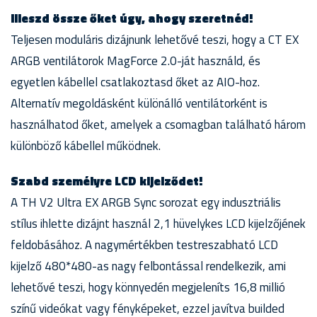
Illeszd össze őket úgy, ahogy szeretnéd!
Teljesen moduláris dizájnunk lehetővé teszi, hogy a CT EX
ARGB ventilátorok MagForce 2.0-ját használd, és
egyetlen kábellel csatlakoztasd őket az AIO-hoz.
Alternatív megoldásként különálló ventilátorként is
használhatod őket, amelyek a csomagban található három
különböző kábellel működnek.
Szabd személyre LCD kijelződet!
A TH V2 Ultra EX ARGB Sync sorozat egy indusztriális
stílus ihlette dizájnt használ 2,1 hüvelykes LCD kijelzőjének
feldobásához. A nagymértékben testreszabható LCD
kijelző 480*480-as nagy felbontással rendelkezik, ami
lehetővé teszi, hogy könnyedén megjeleníts 16,8 millió
színű videókat vagy fényképeket, ezzel javítva builded