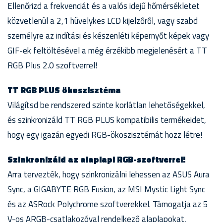
Ellenőrizd a frekvenciát és a valós idejű hőmérsékletet
közvetlenül a 2,1 hüvelykes LCD kijelzőről, vagy szabd
személyre az indítási és készenléti képernyőt képek vagy
GIF-ek feltöltésével a még érzékibb megjelenésért a TT
RGB Plus 2.0 szoftverrel!
TT RGB PLUS ökoszisztéma
Világítsd be rendszered szinte korlátlan lehetőségekkel,
és szinkronizáld TT RGB PLUS kompatibilis termékeidet,
hogy egy igazán egyedi RGB-ökoszisztémát hozz létre!
Szinkronizáld az alaplapi RGB-szoftverrel!
Arra tervezték, hogy szinkronizálni lehessen az ASUS Aura
Sync, a GIGABYTE RGB Fusion, az MSI Mystic Light Sync
és az ASRock Polychrome szoftverekkel. Támogatja az 5
V-os ARGB-csatlakozóval rendelkező alaplapokat,