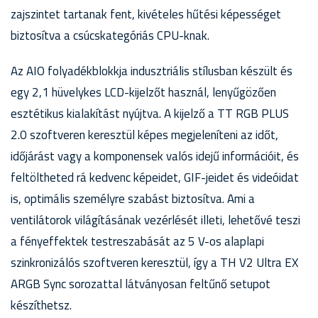
zajszintet tartanak fent, kivételes hűtési képességet
biztosítva a csúcskategóriás CPU-knak.
Az AIO folyadékblokkja indusztriális stílusban készült és
egy 2,1 hüvelykes LCD-kijelzőt használ, lenyűgözően
esztétikus kialakítást nyújtva. A kijelző a TT RGB PLUS
2.0 szoftveren keresztül képes megjeleníteni az időt,
időjárást vagy a komponensek valós idejű információit, és
feltöltheted rá kedvenc képeidet, GIF-jeidet és videóidat
is, optimális személyre szabást biztosítva. Ami a
ventilátorok világításának vezérlését illeti, lehetővé teszi
a fényeffektek testreszabását az 5 V-os alaplapi
szinkronizálós szoftveren keresztül, így a TH V2 Ultra EX
ARGB Sync sorozattal látványosan feltűnő setupot
készíthetsz.