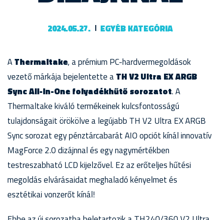
2024.05.27.
EGYÉB KATEGÓRIA
A
Thermaltake
, a prémium PC-hardvermegoldások
vezető márkája bejelentette a
TH V2 Ultra EX ARGB
Sync All-In-One folyadékhűtő sorozatot
. A
Thermaltake kiváló termékeinek kulcsfontosságú
tulajdonságait örökölve a legújabb TH V2 Ultra EX ARGB
Sync sorozat egy pénztárcabarát AIO opciót kínál innovatív
MagForce 2.0 dizájnnal és egy nagymértékben
testreszabható LCD kijelzővel. Ez az erőteljes hűtési
megoldás elvárásaidat meghaladó kényelmet és
esztétikai vonzerőt kínál!
Ebbe az új sorozatba beletartozik a TH240/360 V2 Ultra