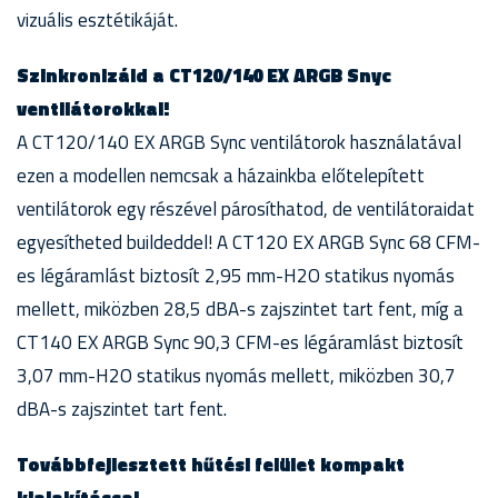
vizuális esztétikáját.
Szinkronizáld a CT120/140 EX ARGB Snyc
ventilátorokkal!
A CT120/140 EX ARGB Sync ventilátorok használatával
ezen a modellen nemcsak a házainkba előtelepített
ventilátorok egy részével párosíthatod, de ventilátoraidat
egyesítheted buildeddel! A CT120 EX ARGB Sync 68 CFM-
es légáramlást biztosít 2,95 mm-H2O statikus nyomás
mellett, miközben 28,5 dBA-s zajszintet tart fent, míg a
CT140 EX ARGB Sync 90,3 CFM-es légáramlást biztosít
3,07 mm-H2O statikus nyomás mellett, miközben 30,7
dBA-s zajszintet tart fent.
Továbbfejlesztett hűtési felület kompakt