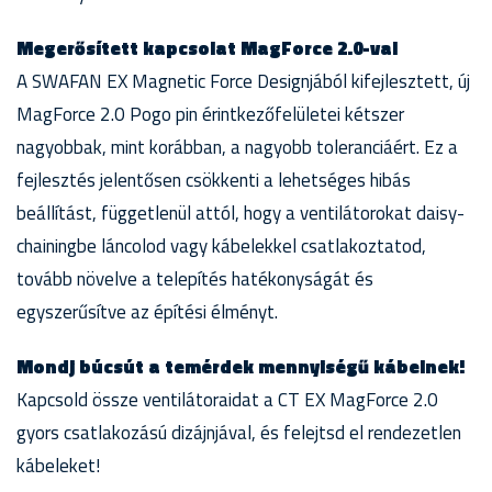
Megerősített kapcsolat MagForce 2.0-val
A SWAFAN EX Magnetic Force Designjából kifejlesztett, új
MagForce 2.0 Pogo pin érintkezőfelületei kétszer
nagyobbak, mint korábban, a nagyobb toleranciáért. Ez a
fejlesztés jelentősen csökkenti a lehetséges hibás
beállítást, függetlenül attól, hogy a ventilátorokat daisy-
chainingbe láncolod vagy kábelekkel csatlakoztatod,
tovább növelve a telepítés hatékonyságát és
egyszerűsítve az építési élményt.
Mondj búcsút a temérdek mennyiségű kábelnek!
Kapcsold össze ventilátoraidat a CT EX MagForce 2.0
gyors csatlakozású dizájnjával, és felejtsd el rendezetlen
kábeleket!