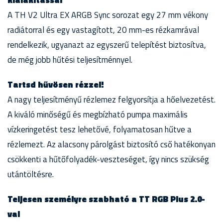
kialakítással
A TH V2 Ultra EX ARGB Sync sorozat egy 27 mm vékony
radiátorral és egy vastagított, 20 mm-es rézkamrával
rendelkezik, ugyanazt az egyszerű telepítést biztosítva,
de még jobb hűtési teljesítménnyel.
Tartsd hűvösen rézzel!
A nagy teljesítményű rézlemez felgyorsítja a hőelvezetést.
A kiváló minőségű és megbízható pumpa maximális
vízkeringetést tesz lehetővé, folyamatosan hűtve a
rézlemezt. Az alacsony párolgást biztosító cső hatékonyan
csökkenti a hűtőfolyadék-veszteséget, így nincs szükség
utántöltésre.
Teljesen személyre szabható a TT RGB Plus 2.0-
val