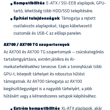
Kompatibilitás
: E-ATX / SSI-EEB alaplapok, GPU-
tartó, lehetőség több HDD/SSD telepítésére.
Építési tulajdonságok
: Támogatja a rejtett
csatlakozós alaplapokat, tágas kábelvezető
csatornák és USB-C az előlapi panelen.
AX700 / AX700 TG szupertornyok
Az AX700 és AX700 TG szupertornyok – csúcskategóriás
tartalomgyártásra, extrém játékra és AI-
munkaterhelésekhez tervezve. Ezek a toronyházak több
GPU-t, kiterjedt tárhelyet és robusztus hűtést
támogatnak. Az AX700 támogatja az AX100
kiegészítőegységet is a nagyobb tárhelyért, a jobb
hűtésért vagy a kétrendszeres setupok kiépítéséhez.
Extrém kompatibilitás
: XL-ATX alaplapok, akár