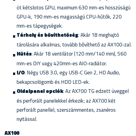
öt kétslotos GPU, maximum 630 mm-es hosszúságú
GPU-k, 190 mm-es magasságú CPU-hűtők, 220
mm-es tápegységek.
Tárhely és bővíthetőség
: Akár 18 meghajtó
tárolására alkalmas, tovább bővíthető az AX100-zal.
Hűtés
: Akár 18 ventilátor (120 mm/140 mm), 560
mm-es DIY vagy 420mm-es AIO-radiátor.
I/O
: Négy USB 3.0, egy USB-C Gen 2, HD Audio,
bekapcsológomb és HDD LED-ek.
Oldalpanel opciók
: Az AX700 TG edzett üveggel
és perforált panelekkel érkezik; az AX700 két
perforált panellel, szerszámmentes, zsanéros
nyitással.
AX100