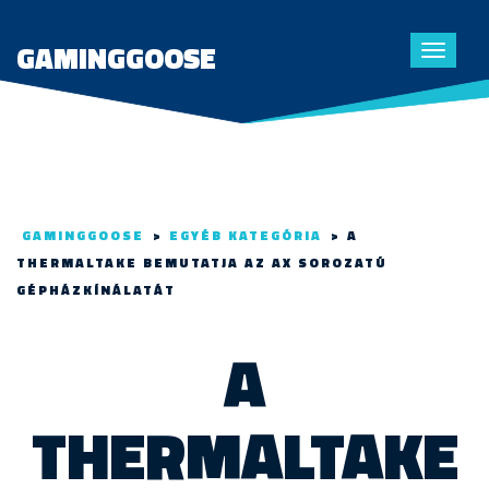
GAMINGGOOSE
Toggle
navigat
GAMINGGOOSE
>
EGYÉB KATEGÓRIA
>
A
THERMALTAKE BEMUTATJA AZ AX SOROZATÚ
GÉPHÁZKÍNÁLATÁT
A
THERMALTAKE