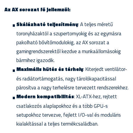
Az AX sorozat fő jellemzői:
Skálázható teljesítmény
: A teljes méretű
toronyházaktól a szupertornyokig és az egymásra
pakolható bővítőmodulokig, az AX sorozat a
gamingrendszerektől kezdve a munkaállomásokig
bármihez igazodik.
Maximális hűtés és tárhely
: Kiterjedt ventilátor-
és radiátortámogatás, nagy tárolókapacitással
párosítva a nagy terhelésre tervezett rendszerekhez.
Modern kompatibilitás
: XL-ATX-hez, rejtett
csatlakozós alaplapokhoz és a több GPU-s
setupokhoz tervezve, fejlett I/O-val és moduláris
kialakítással a teljes termékcsaládban.