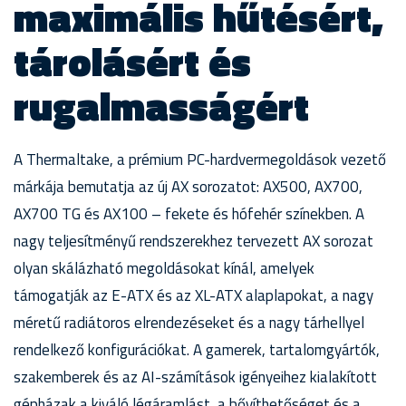
maximális hűtésért,
tárolásért és
rugalmasságért
A Thermaltake, a prémium PC-hardvermegoldások vezető
márkája bemutatja az új AX sorozatot: AX500, AX700,
AX700 TG és AX100 – fekete és hófehér színekben. A
nagy teljesítményű rendszerekhez tervezett AX sorozat
olyan skálázható megoldásokat kínál, amelyek
támogatják az E-ATX és az XL-ATX alaplapokat, a nagy
méretű radiátoros elrendezéseket és a nagy tárhellyel
rendelkező konfigurációkat. A gamerek, tartalomgyártók,
szakemberek és az AI-számítások igényeihez kialakított
gépházak a kiváló légáramlást, a bővíthetőséget és a