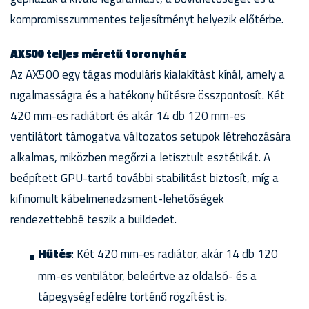
kompromisszummentes teljesítményt helyezik előtérbe.
AX500 teljes méretű toronyház
Az AX500 egy tágas moduláris kialakítást kínál, amely a
rugalmasságra és a hatékony hűtésre összpontosít. Két
420 mm-es radiátort és akár 14 db 120 mm-es
ventilátort támogatva változatos setupok létrehozására
alkalmas, miközben megőrzi a letisztult esztétikát. A
beépített GPU-tartó további stabilitást biztosít, míg a
kifinomult kábelmenedzsment-lehetőségek
rendezettebbé teszik a buildedet.
Hűtés
: Két 420 mm-es radiátor, akár 14 db 120
mm-es ventilátor, beleértve az oldalsó- és a
tápegységfedélre történő rögzítést is.