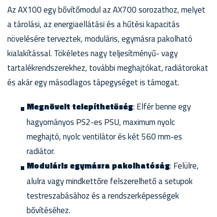
Az AX100 egy bővítőmodul az AX700 sorozathoz, melyet
a tárolási, az energiaellátási és a hűtési kapacitás
növelésére terveztek, moduláris, egymásra pakolható
kialakítással. Tökéletes nagy teljesítményű- vagy
tartalékrendszerekhez, további meghajtókat, radiátorokat
és akár egy másodlagos tápegységet is támogat.
Megnövelt telepíthetőség
: Elfér benne egy
hagyományos PS2-es PSU, maximum nyolc
meghajtó, nyolc ventilátor és két 560 mm-es
radiátor.
Moduláris egymásra pakolhatóság
: Felülre,
alulra vagy mindkettőre felszerelhető a setupok
testreszabásához és a rendszerképességek
bővítéséhez.