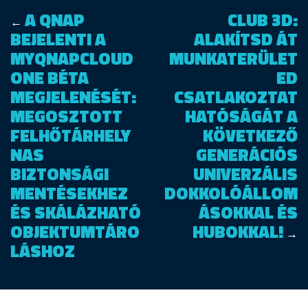
A QNAP
CLUB 3D:
←
BEJELENTI A
ALAKÍTSD ÁT
MYQNAPCLOUD
MUNKATERÜLET
ONE BÉTA
ED
MEGJELENÉSÉT:
CSATLAKOZTAT
MEGOSZTOTT
HATÓSÁGÁT A
FELHŐTÁRHELY
KÖVETKEZŐ
NAS
GENERÁCIÓS
BIZTONSÁGI
UNIVERZÁLIS
MENTÉSEKHEZ
DOKKOLÓÁLLOM
ÉS SKÁLÁZHATÓ
ÁSOKKAL ÉS
OBJEKTUMTÁRO
HUBOKKAL!
→
LÁSHOZ