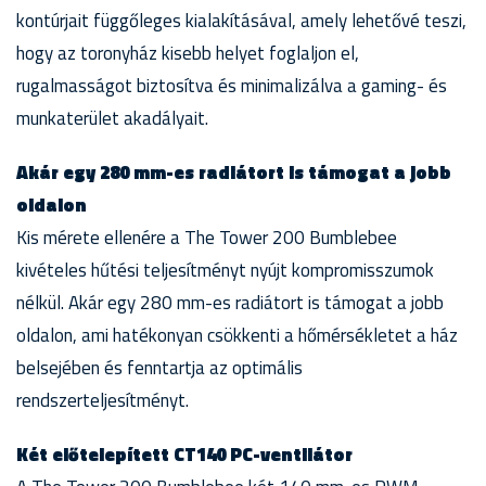
kontúrjait függőleges kialakításával, amely lehetővé teszi,
hogy az toronyház kisebb helyet foglaljon el,
rugalmasságot biztosítva és minimalizálva a gaming- és
munkaterület akadályait.
Akár egy 280 mm-es radiátort is támogat a jobb
oldalon
Kis mérete ellenére a The Tower 200 Bumblebee
kivételes hűtési teljesítményt nyújt kompromisszumok
nélkül. Akár egy 280 mm-es radiátort is támogat a jobb
oldalon, ami hatékonyan csökkenti a hőmérsékletet a ház
belsejében és fenntartja az optimális
rendszerteljesítményt.
Két előtelepített CT140 PC-ventilátor