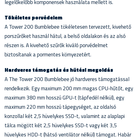
legelőkelőbb komponensek használata mellett is.
Tökéletes porvédelem
A Tower 200 Bumblebee tökéletesen tervezett, kivehető
porszűrőket használ hátul, a belső oldalakon és az alsó
részen is. A kivehető szűrők kiváló porvédelmet
biztosítanak a pormentes környezetért.
Hardveres támogatás és hűtési megoldás
A The Tower 200 Bumblebee jó hardveres támogatással
rendelkezik. Egy maximum 200 mm magas CPU-hűtőt, egy
maximum 380 mm hosszú GPU-t (tápfedél nélkül), egy
maximum 220 mm hosszú tápegységet, az oldalsó
konzollal két 2,5 hüvelykes SSD-t, valamint az alaplapi
tálca mögött két 2,5 hüvelykes SSD-t vagy két 3,5
hüvelykes HDD-t (hátsó ventilátor nélkül) támogat. Habár