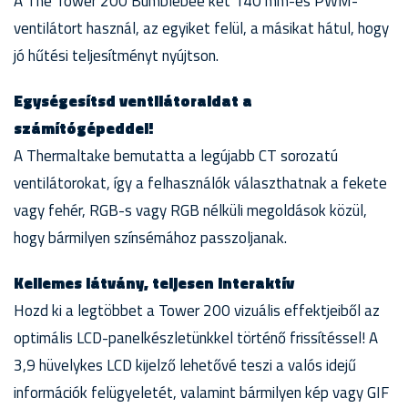
A The Tower 200 Bumblebee két 140 mm-es PWM-
ventilátort használ, az egyiket felül, a másikat hátul, hogy
jó hűtési teljesítményt nyújtson.
Egységesítsd ventilátoraidat a
számítógépeddel!
A Thermaltake bemutatta a legújabb CT sorozatú
ventilátorokat, így a felhasználók választhatnak a fekete
vagy fehér, RGB-s vagy RGB nélküli megoldások közül,
hogy bármilyen színsémához passzoljanak.
Kellemes látvány, teljesen interaktív
Hozd ki a legtöbbet a Tower 200 vizuális effektjeiből az
optimális LCD-panelkészletünkkel történő frissítéssel! A
3,9 hüvelykes LCD kijelző lehetővé teszi a valós idejű
információk felügyeletét, valamint bármilyen kép vagy GIF