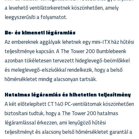
a levehető ventilátorkeretnek köszönhetően, amely
leegyszerűsíti a folyamatot.
Be- és kimeneti légáramlás
Az embereknek aggályaik lehetnek egy mini-ITX ház hűtési
teljesítménye kapcsán. A The Tower 200 Bumblebeenk
azonban tökéletesen tervezett hideglevegő-beömlőkkel
és meleglevegő-elszívókkal rendelkezik, hogy a belső
hőmérsékletet mindig alacsonyan tartsák.
Hatalmas légáramlás és hihetetlen teljesítmény
A két előtelepített CT140 PC-ventilátornak köszönhetően
biztosítani tudtuk, hogy a The Tower 200 hatalmas
légáramlással érkezzen, ami lenyűgöző hűtési
teljesítményt és alacsony belső hőmérsékletet garantál a