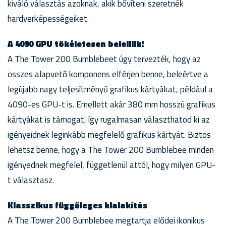
kiváló választás azoknak, akik bővíteni szeretnék
hardverképességeiket.
A 4090 GPU tökéletesen beleillik!
A The Tower 200 Bumblebeet úgy tervezték, hogy az
összes alapvető komponens elférjen benne, beleértve a
legújabb nagy teljesítményű grafikus kártyákat, például a
4090-es GPU-t is. Emellett akár 380 mm hosszú grafikus
kártyákat is támogat, így rugalmasan választhatod ki az
igényeidnek leginkább megfelelő grafikus kártyát. Biztos
lehetsz benne, hogy a The Tower 200 Bumblebee minden
igényednek megfelel, függetlenül attól, hogy milyen GPU-
t választasz.
Klasszikus függőleges kialakítás
A The Tower 200 Bumblebee megtartja elődei ikonikus