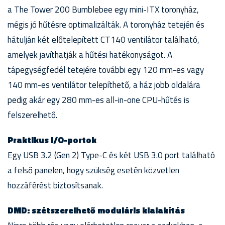
a The Tower 200 Bumblebee egy mini-ITX toronyház,
mégis jó hűtésre optimalizálták. A toronyház tetején és
hátulján két előtelepített CT140 ventilátor található,
amelyek javíthatják a hűtési hatékonyságot. A
tápegységfedél tetejére további egy 120 mm-es vagy
140 mm-es ventilátor telepíthető, a ház jobb oldalára
pedig akár egy 280 mm-es all-in-one CPU-hűtés is
felszerelhető.
Praktikus I/O-portok
Egy USB 3.2 (Gen 2) Type-C és két USB 3.0 port található
a felső panelen, hogy szükség esetén közvetlen
hozzáférést biztosítsanak.
DMD: szétszerelhető moduláris kialakítás