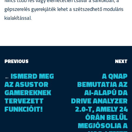
Nincs több rés vagy elérhetetlen csavar a sarkokban, a
gépszerelés gyerekjáték lehet a szétszedhető moduláris
kialakítással.
PREVIOUS
NEXT
ISMERD MEG
A QNAP
←
AZ ASUSTOR
BEMUTATJA AZ
GAMEREKNEK
AI-ALAPÚ DA
TERVEZETT
DRIVE ANALYZER
FUNKCIÓIT!
2.0-T, AMELY 24
ÓRÁN BELÜL
MEGJÓSOLJA A