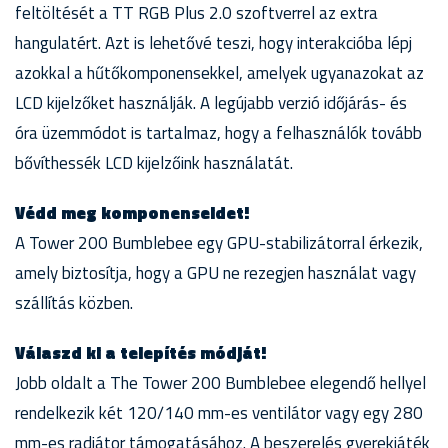
feltöltését a TT RGB Plus 2.0 szoftverrel az extra
hangulatért. Azt is lehetővé teszi, hogy interakcióba lépj
azokkal a hűtőkomponensekkel, amelyek ugyanazokat az
LCD kijelzőket használják. A legújabb verzió időjárás- és
óra üzemmódot is tartalmaz, hogy a felhasználók tovább
bővíthessék LCD kijelzőink használatát.
Védd meg komponenseidet!
A Tower 200 Bumblebee egy GPU-stabilizátorral érkezik,
amely biztosítja, hogy a GPU ne rezegjen használat vagy
szállítás közben.
Válaszd ki a telepítés módját!
Jobb oldalt a The Tower 200 Bumblebee elegendő hellyel
rendelkezik két 120/140 mm-es ventilátor vagy egy 280
mm-es radiátor támogatásához. A beszerelés gyerekjáték