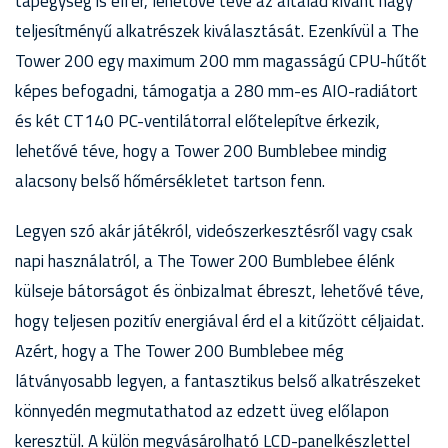
tápegység is elfér, lehetővé téve az általad kívánt nagy
teljesítményű alkatrészek kiválasztását. Ezenkívül a The
Tower 200 egy maximum 200 mm magasságú CPU-hűtőt
képes befogadni, támogatja a 280 mm-es AIO-radiátort
és két CT140 PC-ventilátorral előtelepítve érkezik,
lehetővé téve, hogy a Tower 200 Bumblebee mindig
alacsony belső hőmérsékletet tartson fenn.
Legyen szó akár játékról, videószerkesztésről vagy csak
napi használatról, a The Tower 200 Bumblebee élénk
külseje bátorságot és önbizalmat ébreszt, lehetővé téve,
hogy teljesen pozitív energiával érd el a kitűzött céljaidat.
Azért, hogy a The Tower 200 Bumblebee még
látványosabb legyen, a fantasztikus belső alkatrészeket
könnyedén megmutathatod az edzett üveg előlapon
keresztül. A külön megvásárolható LCD-panelkészlettel