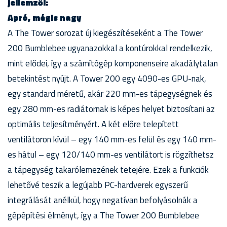
jellemzői:
Apró, mégis nagy
A The Tower sorozat új kiegészítéseként a The Tower
200 Bumblebee ugyanazokkal a kontúrokkal rendelkezik,
mint elődei, így a számítógép komponenseire akadálytalan
betekintést nyújt. A Tower 200 egy 4090-es GPU-nak,
egy standard méretű, akár 220 mm-es tápegységnek és
egy 280 mm-es radiátornak is képes helyet biztosítani az
optimális teljesítményért. A két előre telepített
ventilátoron kívül – egy 140 mm-es felül és egy 140 mm-
es hátul – egy 120/140 mm-es ventilátort is rögzíthetsz
a tápegység takarólemezének tetejére. Ezek a funkciók
lehetővé teszik a legújabb PC-hardverek egyszerű
integrálását anélkül, hogy negatívan befolyásolnák a
gépépítési élményt, így a The Tower 200 Bumblebee