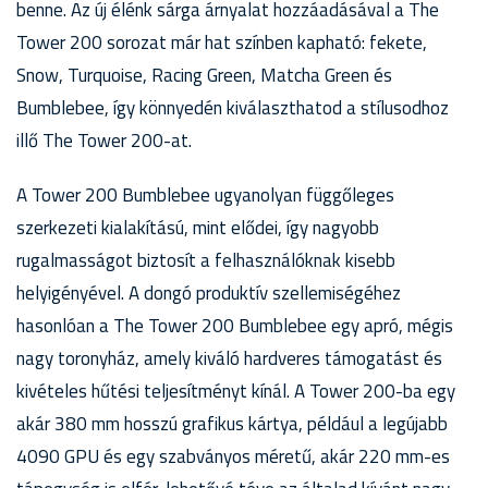
benne. Az új élénk sárga árnyalat hozzáadásával a The
Tower 200 sorozat már hat színben kapható: fekete,
Snow, Turquoise, Racing Green, Matcha Green és
Bumblebee, így könnyedén kiválaszthatod a stílusodhoz
illő The Tower 200-at.
A Tower 200 Bumblebee ugyanolyan függőleges
szerkezeti kialakítású, mint elődei, így nagyobb
rugalmasságot biztosít a felhasználóknak kisebb
helyigényével. A dongó produktív szellemiségéhez
hasonlóan a The Tower 200 Bumblebee egy apró, mégis
nagy toronyház, amely kiváló hardveres támogatást és
kivételes hűtési teljesítményt kínál. A Tower 200-ba egy
akár 380 mm hosszú grafikus kártya, például a legújabb
4090 GPU és egy szabványos méretű, akár 220 mm-es