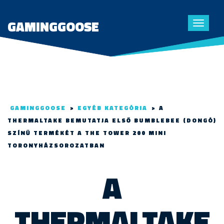
GAMINGGOOSE
Toggle
navigat
GAMINGGOOSE
>
EGYÉB KATEGÓRIA
>
A
THERMALTAKE BEMUTATJA ELSŐ BUMBLEBEE (DONGÓ)
SZÍNŰ TERMÉKÉT A THE TOWER 200 MINI
TORONYHÁZSOROZATBAN
A
THERMALTAKE