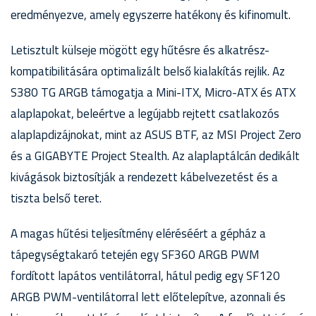
eredményezve, amely egyszerre hatékony és kifinomult.
Letisztult külseje mögött egy hűtésre és alkatrész-
kompatibilitására optimalizált belső kialakítás rejlik. Az
S380 TG ARGB támogatja a Mini-ITX, Micro-ATX és ATX
alaplapokat, beleértve a legújabb rejtett csatlakozós
alaplapdizájnokat, mint az ASUS BTF, az MSI Project Zero
és a GIGABYTE Project Stealth. Az alaplaptálcán dedikált
kivágások biztosítják a rendezett kábelvezetést és a
tiszta belső teret.
A magas hűtési teljesítmény eléréséért a gépház a
tápegységtakaró tetején egy SF360 ARGB PWM
fordított lapátos ventilátorral, hátul pedig egy SF120
ARGB PWM-ventilátorral lett előtelepítve, azonnali és