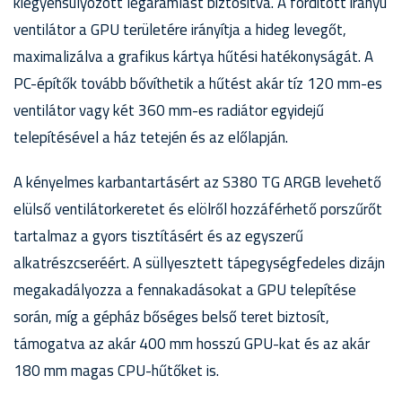
kiegyensúlyozott légáramlást biztosítva. A fordított irányú
ventilátor a GPU területére irányítja a hideg levegőt,
maximalizálva a grafikus kártya hűtési hatékonyságát. A
PC-építők tovább bővíthetik a hűtést akár tíz 120 mm-es
ventilátor vagy két 360 mm-es radiátor egyidejű
telepítésével a ház tetején és az előlapján.
A kényelmes karbantartásért az S380 TG ARGB levehető
elülső ventilátorkeretet és elölről hozzáférhető porszűrőt
tartalmaz a gyors tisztításért és az egyszerű
alkatrészcseréért. A süllyesztett tápegységfedeles dizájn
megakadályozza a fennakadásokat a GPU telepítése
során, míg a gépház bőséges belső teret biztosít,
támogatva az akár 400 mm hosszú GPU-kat és az akár
180 mm magas CPU-hűtőket is.