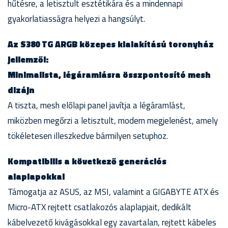
hűtésre, a letisztult esztétikára és a mindennapi
gyakorlatiasságra helyezi a hangsúlyt.
Az S380 TG ARGB közepes kialakítású toronyház
jellemzői:
Minimalista, légáramlásra összpontosító mesh
dizájn
A tiszta, mesh előlapi panel javítja a légáramlást,
miközben megőrzi a letisztult, modern megjelenést, amely
tökéletesen illeszkedve bármilyen setuphoz.
Kompatibilis a következő generációs
alaplapokkal
Támogatja az ASUS, az MSI, valamint a GIGABYTE ATX és
Micro-ATX rejtett csatlakozós alaplapjait, dedikált
kábelvezető kivágásokkal egy zavartalan, rejtett kábeles