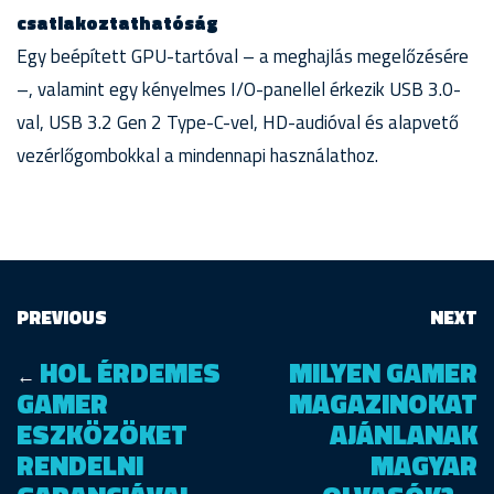
csatlakoztathatóság
Egy beépített GPU-tartóval – a meghajlás megelőzésére
–, valamint egy kényelmes I/O-panellel érkezik USB 3.0-
val, USB 3.2 Gen 2 Type-C-vel, HD-audióval és alapvető
vezérlőgombokkal a mindennapi használathoz.
PREVIOUS
NEXT
HOL ÉRDEMES
MILYEN GAMER
←
GAMER
MAGAZINOKAT
ESZKÖZÖKET
AJÁNLANAK
RENDELNI
MAGYAR