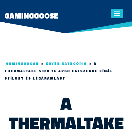
GAMINGGOOSE
Toggle
navigat
GAMINGGOOSE
>
EGYÉB KATEGÓRIA
>
A
THERMALTAKE S380 TG ARGB EGYSZERRE KÍNÁL
STÍLUST ÉS LÉGÁRAMLÁST
A
THERMALTAKE