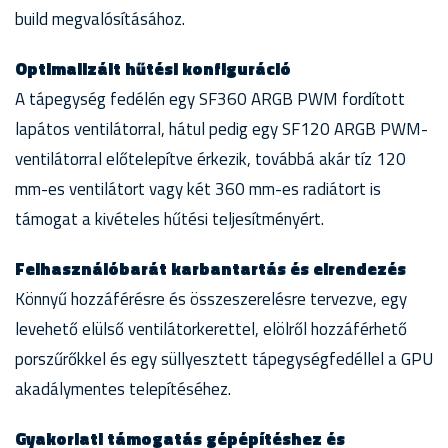
build megvalósításához.
Optimalizált hűtési konfiguráció
A tápegység fedélén egy SF360 ARGB PWM fordított
lapátos ventilátorral, hátul pedig egy SF120 ARGB PWM-
ventilátorral előtelepítve érkezik, továbbá akár tíz 120
mm-es ventilátort vagy két 360 mm-es radiátort is
támogat a kivételes hűtési teljesítményért.
Felhasználóbarát karbantartás és elrendezés
Könnyű hozzáférésre és összeszerelésre tervezve, egy
levehető elülső ventilátorkerettel, elölről hozzáférhető
porszűrőkkel és egy süllyesztett tápegységfedéllel a GPU
akadálymentes telepítéséhez.
Gyakorlati támogatás gépépítéshez és