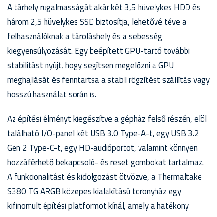
A tárhely rugalmasságát akár két 3,5 hüvelykes HDD és
három 2,5 hüvelykes SSD biztosítja, lehetővé téve a
felhasználóknak a tároláshely és a sebesség
kiegyensúlyozását. Egy beépített GPU-tartó további
stabilitást nyújt, hogy segítsen megelőzni a GPU
meghajlását és fenntartsa a stabil rögzítést szállítás vagy
hosszú használat során is.
Az építési élményt kiegészítve a gépház felső részén, elöl
található I/O-panel két USB 3.0 Type-A-t, egy USB 3.2
Gen 2 Type-C-t, egy HD-audióportot, valamint könnyen
hozzáférhető bekapcsoló- és reset gombokat tartalmaz.
A funkcionalitást és kidolgozást ötvözve, a Thermaltake
S380 TG ARGB közepes kialakítású toronyház egy
kifinomult építési platformot kínál, amely a hatékony