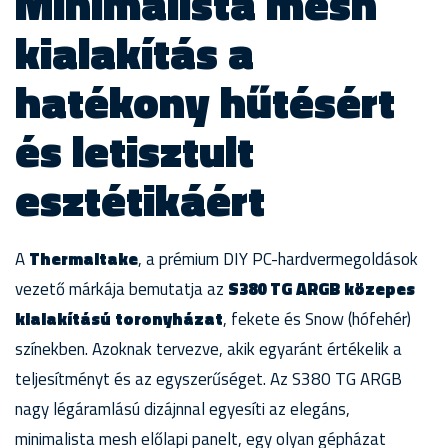
Minimalista mesh
kialakítás a
hatékony hűtésért
és letisztult
esztétikáért
A
Thermaltake
, a prémium DIY PC-hardvermegoldások
vezető márkája bemutatja az
S380 TG ARGB közepes
kialakítású toronyházat
, fekete és Snow (hófehér)
színekben. Azoknak tervezve, akik egyaránt értékelik a
teljesítményt és az egyszerűséget. Az S380 TG ARGB
nagy légáramlású dizájnnal egyesíti az elegáns,
minimalista mesh előlapi panelt, egy olyan gépházat