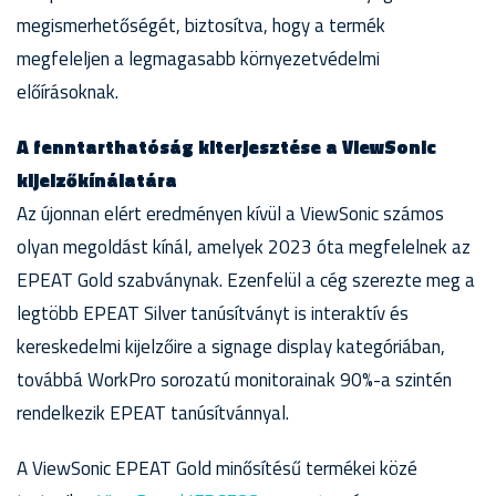
megismerhetőségét, biztosítva, hogy a termék
megfeleljen a legmagasabb környezetvédelmi
előírásoknak.
A fenntarthatóság kiterjesztése a ViewSonic
kijelzőkínálatára
Az újonnan elért eredményen kívül a ViewSonic számos
olyan megoldást kínál, amelyek 2023 óta megfelelnek az
EPEAT Gold szabványnak. Ezenfelül a cég szerezte meg a
legtöbb EPEAT Silver tanúsítványt is interaktív és
kereskedelmi kijelzőire a signage display kategóriában,
továbbá WorkPro sorozatú monitorainak 90%-a szintén
rendelkezik EPEAT tanúsítvánnyal.
A ViewSonic EPEAT Gold minősítésű termékei közé