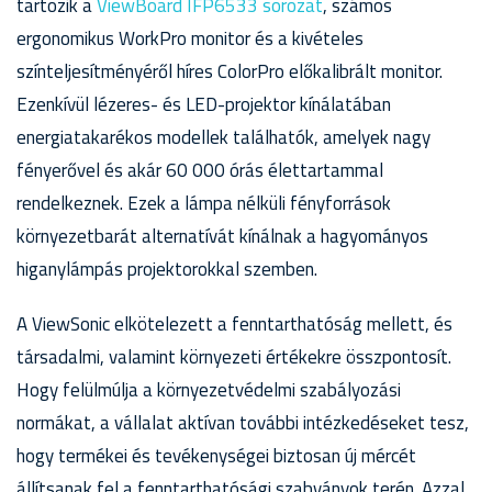
tartozik a
ViewBoard IFP6533 sorozat
, számos
ergonomikus WorkPro monitor és a kivételes
színteljesítményéről híres ColorPro előkalibrált monitor.
Ezenkívül lézeres- és LED-projektor kínálatában
energiatakarékos modellek találhatók, amelyek nagy
fényerővel és akár 60 000 órás élettartammal
rendelkeznek. Ezek a lámpa nélküli fényforrások
környezetbarát alternatívát kínálnak a hagyományos
higanylámpás projektorokkal szemben.
A ViewSonic elkötelezett a fenntarthatóság mellett, és
társadalmi, valamint környezeti értékekre összpontosít.
Hogy felülmúlja a környezetvédelmi szabályozási
normákat, a vállalat aktívan további intézkedéseket tesz,
hogy termékei és tevékenységei biztosan új mércét
állítsanak fel a fenntarthatósági szabványok terén. Azzal,