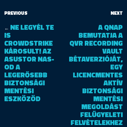
PREVIOUS
NEXT
NE LEGYÉL TE
A QNAP
←
IS
BEMUTATJA A
CROWDSTRIKE
QVR RECORDING
KÁROSULT! AZ
VAULT
ASUSTOR NAS-
BÉTAVERZIÓJÁT,
OD A
EGY
LEGERŐSEBB
LICENCMENTES
BIZTONSÁGI
AKTÍV
MENTÉSI
BIZTONSÁGI
ESZKÖZÖD
MENTÉSI
MEGOLDÁST
FELÜGYELETI
FELVÉTELEKHEZ