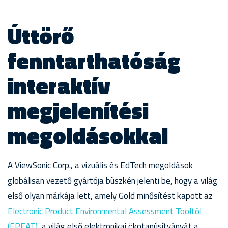
Úttörő
fenntarthatóság
interaktív
megjelenítési
megoldásokkal
A ViewSonic Corp., a vizuális és EdTech megoldások
globálisan vezető gyártója büszkén jelenti be, hogy a világ
első olyan márkája lett, amely Gold minősítést kapott az
Electronic Product Environmental Assessment Tooltól
(EPEAT)
, a világ első elektronikai ökotanúsítványát a