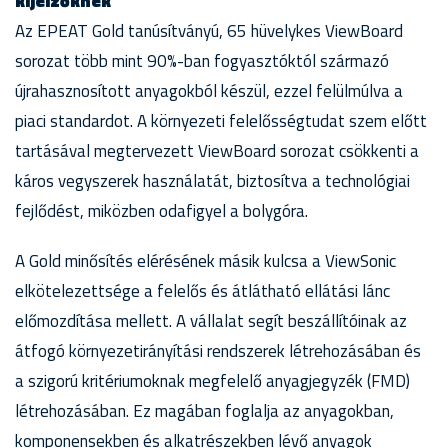
kijelzőknek
Az EPEAT Gold tanúsítványú, 65 hüvelykes ViewBoard
sorozat több mint 90%-ban fogyasztóktól származó
újrahasznosított anyagokból készül, ezzel felülmúlva a
piaci standardot. A környezeti felelősségtudat szem előtt
tartásával megtervezett ViewBoard sorozat csökkenti a
káros vegyszerek használatát, biztosítva a technológiai
fejlődést, miközben odafigyel a bolygóra.
A Gold minősítés elérésének másik kulcsa a ViewSonic
elkötelezettsége a felelős és átlátható ellátási lánc
előmozdítása mellett. A vállalat segít beszállítóinak az
átfogó környezetirányítási rendszerek létrehozásában és
a szigorú kritériumoknak megfelelő anyagjegyzék (FMD)
létrehozásában. Ez magában foglalja az anyagokban,
komponensekben és alkatrészekben lévő anyagok