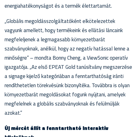
energiahatékonyságot és a termék élettartamát.
„Globális megoldásszolgáltatóként elkötelezettek
vagyunk amellett, hogy termékeink és ellátási láncaink
megfeleljenek a legmagasabb környezetbarát
szabványoknak, anélkül, hogy az negatív hatással lenne a
minőségre” – mondta Bonny Cheng, a ViewSonic operatív
igazgatója. „Az első EPEAT Gold tanúsítvány megszerzése
a signage kijelző kategóriában a fenntarthatóság iránti
rendíthetetlen törekvésünk bizonyítéka. Továbbra is olyan
környezetbarát megoldásokat fogunk nyújtani, amelyek
megfelelnek a globális szabványoknak és felülmúlják
azokat.”
Új mércét állít a fenntartható interaktív