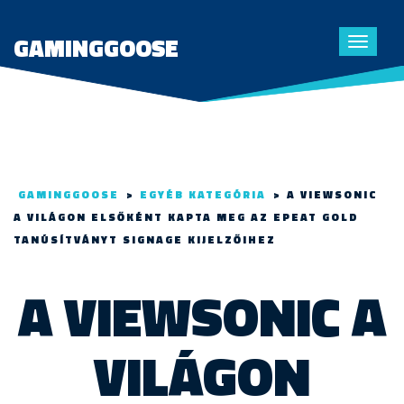
GAMINGGOOSE
Toggle
navigat
GAMINGGOOSE
>
EGYÉB KATEGÓRIA
>
A VIEWSONIC
A VILÁGON ELSŐKÉNT KAPTA MEG AZ EPEAT GOLD
TANÚSÍTVÁNYT SIGNAGE KIJELZŐIHEZ
A VIEWSONIC A
VILÁGON