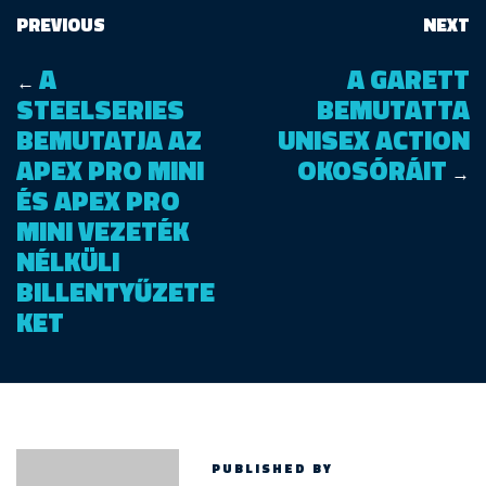
PREVIOUS
NEXT
A
A GARETT
←
STEELSERIES
BEMUTATTA
BEMUTATJA AZ
UNISEX ACTION
APEX PRO MINI
OKOSÓRÁIT
→
ÉS APEX PRO
MINI VEZETÉK
NÉLKÜLI
BILLENTYŰZETE
KET
PUBLISHED BY