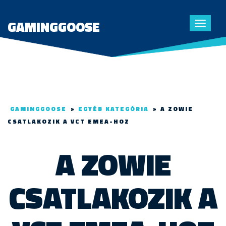
GAMINGGOOSE
Toggle
navigat
GAMINGGOOSE
>
EGYÉB KATEGÓRIA
>
A ZOWIE
CSATLAKOZIK A VCT EMEA-HOZ
A ZOWIE
CSATLAKOZIK A