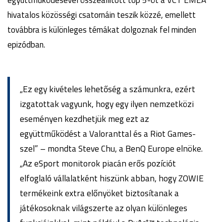
együttműködésével összeállított top 5-öt a VCT EMEA
hivatalos közösségi csatornáin teszik közzé, emellett
továbbra is különleges témákat dolgoznak fel minden
epizódban.
„Ez egy kivételes lehetőség a számunkra, ezért
izgatottak vagyunk, hogy egy ilyen nemzetközi
eseményen kezdhetjük meg ezt az
együttműködést a Valoranttal és a Riot Games-
szel” – mondta Steve Chu, a BenQ Europe elnöke.
„Az eSport monitorok piacán erős pozíciót
elfoglaló vállalatként hiszünk abban, hogy ZOWIE
termékeink extra előnyöket biztosítanak a
játékosoknak világszerte az olyan különleges