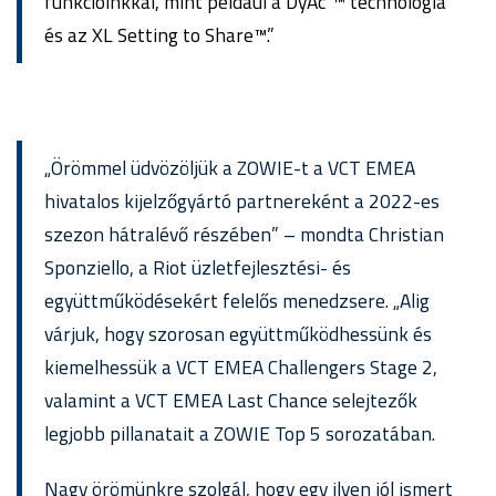
funkcióinkkal, mint például a DyAc⁺™ technológia
és az XL Setting to Share™.”
„Örömmel üdvözöljük a ZOWIE-t a VCT EMEA
hivatalos kijelzőgyártó partnereként a 2022-es
szezon hátralévő részében” – mondta Christian
Sponziello, a Riot üzletfejlesztési- és
együttműködésekért felelős menedzsere. „Alig
várjuk, hogy szorosan együttműködhessünk és
kiemelhessük a VCT EMEA Challengers Stage 2,
valamint a VCT EMEA Last Chance selejtezők
legjobb pillanatait a ZOWIE Top 5 sorozatában.
Nagy örömünkre szolgál, hogy egy ilyen jól ismert