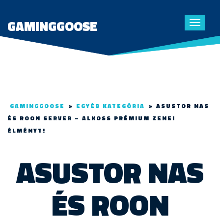
GAMINGGOOSE
Toggle
navigat
GAMINGGOOSE
>
EGYÉB KATEGÓRIA
>
ASUSTOR NAS
ÉS ROON SERVER – ALKOSS PRÉMIUM ZENEI
ÉLMÉNYT!
ASUSTOR NAS
ÉS ROON