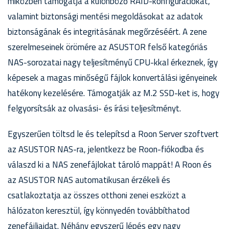
miközben támogatja a különböző RAID-konfigurációkat,
valamint biztonsági mentési megoldásokat az adatok
biztonságának és integritásának megőrzéséért. A zene
szerelmeseinek örömére az ASUSTOR felső kategóriás
NAS-sorozatai nagy teljesítményű CPU-kkal érkeznek, így
képesek a magas minőségű fájlok konvertálási igényeinek
hatékony kezelésére. Támogatják az M.2 SSD-ket is, hogy
felgyorsítsák az olvasási- és írási teljesítményt.
Egyszerűen töltsd le és telepítsd a Roon Server szoftvert
az ASUSTOR NAS-ra, jelentkezz be Roon-fiókodba és
válaszd ki a NAS zenefájlokat tároló mappát! A Roon és
az ASUSTOR NAS automatikusan érzékeli és
csatlakoztatja az összes otthoni zenei eszközt a
hálózaton keresztül, így könnyedén továbbíthatod
zenefájljaidat. Néhány egyszerű lépés egy nagy