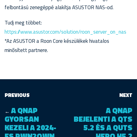
felbontású zenegéppé alakítja ASUSTOR NAS-od.
Tudj meg többet:
https://www.asustor.com/solution/roon_server_on_nas
*Az ASUSTOR a Roon Core készülékek hivatalos
minősített partnere.
PREVIOUS
NEXT
A QNAP
A QNAP
←
GYORSAN
BEJELENTI A QTS
KEZELI A 2024-
5.2 ÉS A QUTS
ES PWN2OWN
HERO H5.2